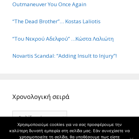
Outmaneuver You Once Again
“The Dead Brother”… Kostas Laliotis
“Του Νεκρού Αδελφού” …Κώστα Λαλιώτη
Novartis Scandal: “Adding Insult to Injury”!
Χρονολογική σειρά
Χρονολογική
σειρά
Χρησιμοποιούμε cookies για να σας προσφέρουμε την
καλύτερη δυνατή εμπειρία στη σελίδα μας. Εάν συνεχίσετε να
χρησιμοποιείτε τη σελίδα, θα υποθέσουμε πως είστε