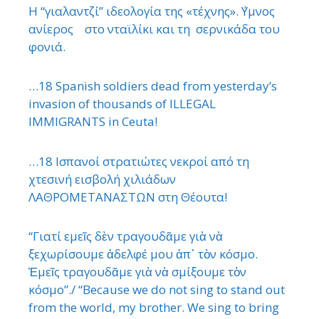
Η “γιαλαντζί” ιδεολογία της «τέχνης». ΄Υμνος
ανίερος στο νταϊλίκι και τη σερνικάδα του
φονιά.
…18 Spanish soldiers dead from yesterday’s
invasion of thousands of ILLEGAL
IMMIGRANTS in Ceuta!
…18 Ισπανοί στρατιώτες νεκροί από τη
χτεσινή εισβολή χιλιάδων
ΛΑΘΡΟΜΕΤΑΝΑΣΤΩΝ στη Θέουτα!
“Γιατί εμεῖς δὲν τραγουδᾶμε γιὰ νὰ
ξεχωρίσουμε ἀδελφέ μου ἀπ᾿ τὸν κόσμο.
Ἐμεῖς τραγουδᾶμε γιὰ νὰ σμίξουμε τὸν
κόσμο”./ “Because we do not sing to stand out
from the world, my brother. We sing to bring