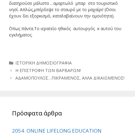
διατηρούσε μάλιστα …αμαρτωλό μπαρ στο τουριστικό
νησί. Απλώς,μπέρδεψε το σταυρό με το μαχαίρι! (΄Οσοι
έχουν δει εξορκισμό, καταλαβαίνουν την ομοιότητα).
΄Οπως πάντα.Το ιερατείο ηθικός αυτουργός κ αυτού του
εγκλήματος.
Κατηγορίες
ΙΣΤΟΡΙΚΗ ΔΗΜΟΣΙΟΓΡΑΦΙΑ
Η ΕΠΙΣΤΡΟΦΗ ΤΩΝ ΒΑΡΒΑΡΩΝ!
ΑΔΑΜΟΠΟΥΛΟΣ…ΠΙΚΡΑΜΕΝΟΣ, ΑΛΛΑ ΔΙΚΑΙΩΜΕΝΟΣ!
Πρόσφατα άρθρα
2054. ONLINE LIFELONG EDUCATION