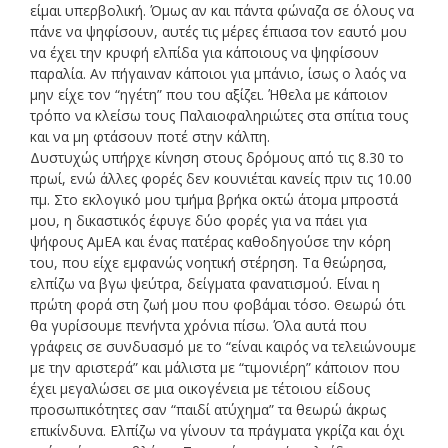
είμαι υπερβολική. Όμως αν και πάντα φώναζα σε όλους να
πάνε να ψηφίσουν, αυτές τις μέρες έπιασα τον εαυτό μου
να έχει την κρυφή ελπίδα για κάποιους να ψηφίσουν
παραλία. Αν πήγαιναν κάποιοι για μπάνιο, ίσως ο λαός να
μην είχε τον “ηγέτη” που του αξίζει. Ήθελα με κάποιον
τρόπο να κλείσω τους Παλαιοφαληριώτες στα σπίτια τους
και να μη φτάσουν ποτέ στην κάλπη.
Δυστυχώς υπήρχε κίνηση στους δρόμους από τις 8.30 το
πρωί, ενώ άλλες φορές δεν κουνιέται κανείς πριν τις 10.00
πμ. Στο εκλογικό μου τμήμα βρήκα οκτώ άτομα μπροστά
μου, η δικαστικός έφυγε δύο φορές για να πάει για
ψήφους ΑμΕΑ και ένας πατέρας καθοδηγούσε την κόρη
του, που είχε εμφανώς νοητική στέρηση. Τα θεώρησα,
ελπίζω να βγω ψεύτρα, δείγματα φανατισμού. Είναι η
πρώτη φορά στη ζωή μου που φοβάμαι τόσο. Θεωρώ ότι
θα γυρίσουμε πενήντα χρόνια πίσω. Όλα αυτά που
γράφεις σε συνδυασμό με το “είναι καιρός να τελειώνουμε
με την αριστερά” και μάλιστα με “τιμονιέρη” κάποιον που
έχει μεγαλώσει σε μια οικογένεια με τέτοιου είδους
προσωπικότητες σαν “παιδί ατύχημα” τα θεωρώ άκρως
επικίνδυνα. Ελπίζω να γίνουν τα πράγματα γκρίζα και όχι