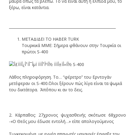
μαύρα όπως τα βλέπω. Το να είναι αυτή η ελπίδα μου, το
ξέρω, είναι κατάντια.
___________________________________________________________
ΜΕΤΑΔΙΔΕΙ ΤΟ HABER TURK
Τουρκικά ΜΜΕ: Σήμερα φθάνουν στην Τουρκία οι
πρώτοι S-400
Λάθος πληροφόρηση. Το… “φέρετρο” του Ερντογάν
μετέφεραν οι S-400.΄Ολοι ξέρουν πώς λίγα είναι τα ψωμιά
του δικτάτορα. Άπ΄όπου κι αν το δεις.
2. Κάρπαθος: 27χρονος ψυχασθενής σκότωσε 68χρονο
-«Ο Θεός μου έδωσε εντολή…» είπε απολογούμενος
Συγκεκριμένα, με εννέα απανωτές μαχαιριές έσφαξε τον