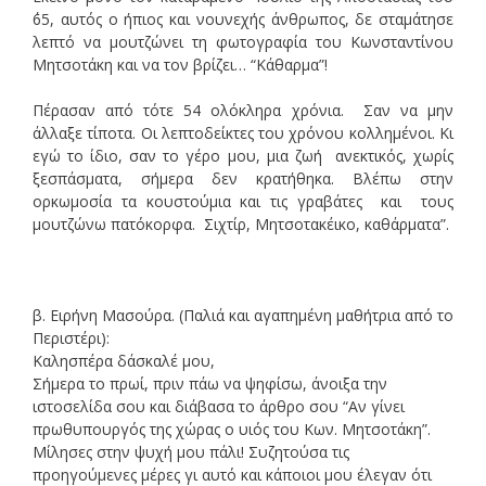
΄65, αυτός ο ήπιος και νουνεχής άνθρωπος, δε σταμάτησε
λεπτό να μουτζώνει τη φωτογραφία του Κωνσταντίνου
Μητσοτάκη και να τον βρίζει… “Κάθαρμα”!
Πέρασαν από τότε 54 ολόκληρα χρόνια. Σαν να μην
άλλαξε τίποτα. Οι λεπτοδείκτες του χρόνου κολλημένοι. Κι
εγώ το ίδιο, σαν το γέρο μου, μια ζωή ανεκτικός, χωρίς
ξεσπάσματα, σήμερα δεν κρατήθηκα. Βλέπω στην
ορκωμοσία τα κουστούμια και τις γραβάτες και τους
μουτζώνω πατόκορφα. Σιχτίρ, Μητσοτακέικο, καθάρματα”.
β. Ειρήνη Μασούρα. (Παλιά και αγαπημένη μαθήτρια από το
Περιστέρι):
Καλησπέρα δάσκαλέ μου,
Σήμερα το πρωί, πριν πάω να ψηφίσω, άνοιξα την
ιστοσελίδα σου και διάβασα το άρθρο σου “Αν γίνει
πρωθυπουργός της χώρας ο υιός του Κων. Μητσοτάκη”.
Μίλησες στην ψυχή μου πάλι! Συζητούσα τις
προηγούμενες μέρες γι αυτό και κάποιοι μου έλεγαν ότι