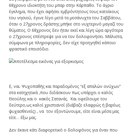
68χρονο ιδιοκτήτη του μπαρ στην Κάρπαθο. Το άγριο
έγκλημα, που έχει αφήσει εμβρόντητους τους κατοίκους
του νησιού, έγινε λίγο μετά τα μεσάνυχτα του Σαββάτου,
όταν ο 27χρονος δράστης μπήκε στο νυχτερινό μαγαζί του
θύματος. Ο 68χρονος δεν ήταν εκεί και λίγη ώρα αργότερα
ο 27χρονος επέστρεψε για να τον δολοφονήσει. Μάλιστα,
σύμφωνα με πληροφορίες, δεν είχε προηγηθεί κάποιο
φραστικό επεισόδιο.
Ε, ναι. Ψυχοπαθής και παραδομένος “εξ απαλών ονύχων”
στα κατηχητικά ,που διδάσκουν πως υπάρχει ο καλός
Θεούλης και ο κακός Σατανάς. Και οφείλουμε τον
δεύτερο,ως καλοί χριστιανοί (διάβαζε ελαφρώς ή βαρέως
ψυχασθενείς) , να τον εξοντώνουμε, είτε είναι μέσα μας
είτε… έξω μας.
Δεν έκανε κάτι διαφορετικό ο δολοφόνος για έναν που