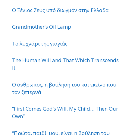
Ο Ξένιος Ζευς υπό διωγμόν στην Ελλάδα
Grandmother’s Oil Lamp
Το λυχνάρι της γιαγιάς
The Human Will and That Which Transcends
It
Ο άνθρωπος, η βούλησή του και εκείνο που
τον ξεπερνά
“First Comes God’s Will, My Child… Then Our
Own”
“Πρώτα, παιδί μου, είναι η βούληση του