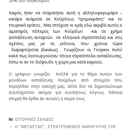
20% του πληθυσμού.
Καιρός ήταν να σταματήσει αυτή η αλληλοφαγωμάρα –
κατάρα ανάμεσα σε Κούρδους “τρομοκράτες” και το
τουρκικό κράτος. Μας στοίχισε κι εμάς εδώ ακριβά αυτός ο
αιματηρός πόλεμος των Κούρδων και σε χρήμα
(εκπαίδευση ανταρτών σε ελληνικά στρατόπεδα) και στις
σχέσεις μας με τη γείτονα, που χρόνια τώρα
διαμαρτύρεται (δικαίως) . Γνωρίζουν οι Τούρκοι πολύ
καλά πως λειτουργούσαν τέτοια στρατόπεδα εκπαίδευσης,
έστω κι αν το διέψευδε η χώρα μας κατά καιρούς.
Ο γράφων γνωρίζει πολλά για το θέμα αυτών των
μονάδων εκπαίδευης Κούρδων από στοιχεία που
περιήλθαν στην κατοχή μας, αλλά δεν τα δημοσιεύουμε
(τουλάχιστον ακόμα) για ευνόητους λόγους. Κάποια
στιγμή θα έρθει (κι αυτών) η σειρά τους.
Κατηγορίες
ΙΣΤΟΡΙΚΕΣ ΣΕΛΙΔΕΣ
Ο “ΜΕΤΑΣΤΑΣ” , ΣΤΡΑΤΕΥΜΕΝΟΣ ΚΑΘΗΓΗΤΗΣ ΤΗΣ