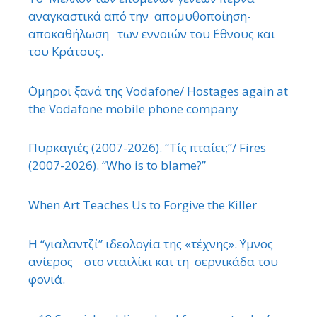
αναγκαστικά από την απομυθοποίηση-
αποκαθήλωση των εννοιών του ΄Εθνους και
του Κράτους.
΄Ομηροι ξανά της Vodafone/ Hostages again at
the Vodafone mobile phone company
Πυρκαγιές (2007-2026). “Τίς πταίει;”/ Fires
(2007-2026). “Who is to blame?”
When Art Teaches Us to Forgive the Killer
Η “γιαλαντζί” ιδεολογία της «τέχνης». ΄Υμνος
ανίερος στο νταϊλίκι και τη σερνικάδα του
φονιά.