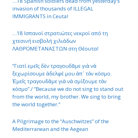
…18 Spanish soldiers dead from yesterday’s
invasion of thousands of ILLEGAL
IMMIGRANTS in Ceuta!
…18 Ισπανοί στρατιώτες νεκροί από τη
χτεσινή εισβολή χιλιάδων
ΛΑΘΡΟΜΕΤΑΝΑΣΤΩΝ στη Θέουτα!
“Γιατί εμεῖς δὲν τραγουδᾶμε γιὰ νὰ
ξεχωρίσουμε ἀδελφέ μου ἀπ᾿ τὸν κόσμο.
Ἐμεῖς τραγουδᾶμε γιὰ νὰ σμίξουμε τὸν
κόσμο”./ “Because we do not sing to stand out
from the world, my brother. We sing to bring
the world together.”
A Pilgrimage to the “Auschwitzes” of the
Mediterranean and the Aegean