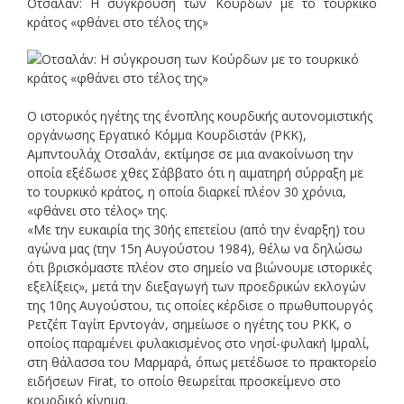
Οτσαλάν: Η σύγκρουση των Κούρδων με το τουρκικό
κράτος «φθάνει στο τέλος της»
Ο ιστορικός ηγέτης της ένοπλης κουρδικής αυτονομιστικής
οργάνωσης Εργατικό Κόμμα Κουρδιστάν (PKK),
Αμπντουλάχ Οτσαλάν, εκτίμησε σε μια ανακοίνωση την
οποία εξέδωσε χθες Σάββατο ότι η αιματηρή σύρραξη με
το τουρκικό κράτος, η οποία διαρκεί πλέον 30 χρόνια,
«φθάνει στο τέλος» της.
«Με την ευκαιρία της 30ής επετείου (από την έναρξη) του
αγώνα μας (την 15η Αυγούστου 1984), θέλω να δηλώσω
ότι βρισκόμαστε πλέον στο σημείο να βιώνουμε ιστορικές
εξελίξεις», μετά την διεξαγωγή των προεδρικών εκλογών
της 10ης Αυγούστου, τις οποίες κέρδισε ο πρωθυπουργός
Ρετζέπ Ταγίπ Ερντογάν, σημείωσε ο ηγέτης του PKK, ο
οποίος παραμένει φυλακισμένος στο νησί-φυλακή Ιμραλί,
στη θάλασσα του Μαρμαρά, όπως μετέδωσε το πρακτορείο
ειδήσεων Firat, το οποίο θεωρείται προσκείμενο στο
κουρδικό κίνημα.