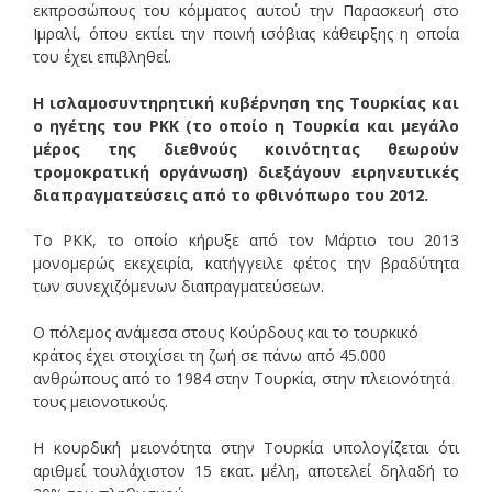
εκπροσώπους του κόμματος αυτού την Παρασκευή στο
Ιμραλί, όπου εκτίει την ποινή ισόβιας κάθειρξης η οποία
του έχει επιβληθεί.
Η ισλαμοσυντηρητική κυβέρνηση της Τουρκίας και
ο ηγέτης του PKK (το οποίο η Τουρκία και μεγάλο
μέρος της διεθνούς κοινότητας θεωρούν
τρομοκρατική οργάνωση) διεξάγουν ειρηνευτικές
διαπραγματεύσεις από το φθινόπωρο του 2012.
Το PKK, το οποίο κήρυξε από τον Μάρτιο του 2013
μονομερώς εκεχειρία, κατήγγειλε φέτος την βραδύτητα
των συνεχιζόμενων διαπραγματεύσεων.
Ο πόλεμος ανάμεσα στους Κούρδους και το τουρκικό
κράτος έχει στοιχίσει τη ζωή σε πάνω από 45.000
ανθρώπους από το 1984 στην Τουρκία, στην πλειονότητά
τους μειονοτικούς.
Η κουρδική μειονότητα στην Τουρκία υπολογίζεται ότι
αριθμεί τουλάχιστον 15 εκατ. μέλη, αποτελεί δηλαδή το