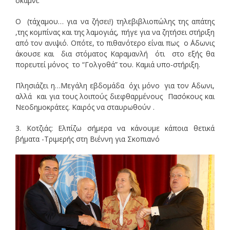
σκαμνί.
Ο (τάχαμου… για να ζήσει!) τηλεβιβλιοπώλης της απάτης
,της κομπίνας και της λαμογιάς, πήγε για να ζητήσει στήριξη
από τον ανιψιό. Οπότε, το πιθανότερο είναι πως ο ΄Αδωνις
άκουσε και δια στόματος Καραμανλή ότι στο εξής θα
πορευτεί μόνος το “Γολγοθά” του. Καμιά υπο-στήριξη.
Πλησιάζει η…Μεγάλη εβδομάδα όχι μόνο για τον ΄Αδωνι,
αλλά και για τους λοιπούς διεφθαρμένους Πασόκους και
Νεοδημοκράτες. Καιρός να σταυρωθούν .
3. Κοτζιάς: Ελπίζω σήμερα να κάνουμε κάποια θετικά
βήματα -Τριμερής στη Βιέννη για Σκοπιανό