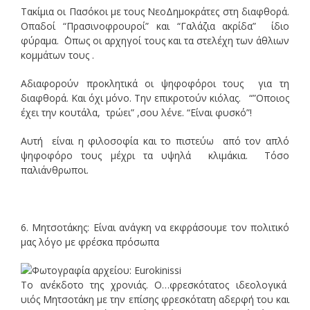
Τακίμια οι Πασόκοι με τους ΝεοΔημοκράτες στη διαφθορά.
Οπαδοί “Πρασινοφρουροί” και “Γαλάζια ακρίδα” ίδιο
φύραμα. ΄Οπως οι αρχηγοί τους και τα στελέχη των άθλιων
κομμάτων τους .
Αδιαφορούν προκλητικά οι ψηφοφόροι τους για τη
διαφθορά. Και όχι μόνο. Την επικροτούν κιόλας. “”Οποιος
έχει την κουτάλα, τρώει” ,σου λένε. “Είναι φυσκό”!
Αυτή είναι η φιλοσοφία και το πιστεύω από τον απλό
ψηφοφόρο τους μέχρι τα υψηλά κλιμάκια. Τόσο
παλιάνθρωποι.
6. Μητσοτάκης: Είναι ανάγκη να εκφράσουμε τον πολιτικό
μας λόγο με φρέσκα πρόσωπα
Το ανέκδοτο της χρονιάς. Ο…φρεσκότατος ιδεολογικά
υιός Μητσοτάκη με την επίσης φρεσκότατη αδερφή του και