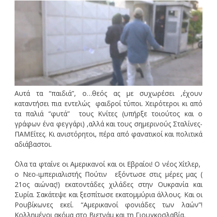
Αυτά τα “παιδιά”, ο…θεός ας με συχωρέσει ,έχουν
καταντήσει πια εντελώς φαιδροί τύποι. Χειρότεροι κι από
τα παλιά “φυτά” τους Κνίτες (υπήρξε τοιούτος και ο
γράφων ένα φεγγάρι) ,αλλά και τους σημερινούς Σταλίνες-
ΠΑΜΕίτες. Κι ανιστόρητοι, πέρα από φανατικοί και πολιτικά
αδιάβαστοι.
΄Ολα τα φταίνε οι Αμερικανοί και οι Εβραίοι! Ο νέος Χίτλερ,
ο Nεο-ιμπεριαλιστής Πούτιν εξόντωσε στις μέρες μας (
21ος αιώνας!) εκατοντάδες χιλάδες στην Ουκρανία και
Συρία. Σακάτεψε και ξεσπίτωσε εκατομμύρια άλλους. Και οι
Ρουβίκωνες εκεί. “Αμερικανοί φονιάδες των λαών”!
Κολλημένοι ακόμα στο Βιετνάμ και τη Γιουγκοσλαβία.