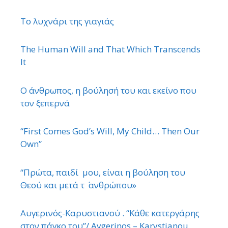
Το λυχνάρι της γιαγιάς
The Human Will and That Which Transcends
It
Ο άνθρωπος, η βούλησή του και εκείνο που
τον ξεπερνά
“First Comes God’s Will, My Child… Then Our
Own”
“Πρώτα, παιδί μου, είναι η βούληση του
Θεού και μετά τ ΄ ανθρώπου»
Αυγερινός-Καρυστιανού . “Κάθε κατεργάρης
στον πάγκο του”/ Avgerinos – Karystianou