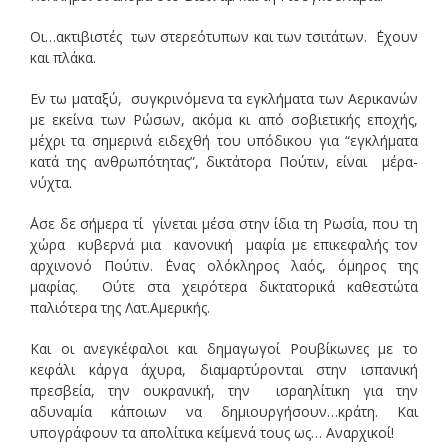
Οι…ακτιβιστές των στερεότυπων και των τσιτάτων. ΄Εχουν
και πλάκα.
Εν τω ματαξύ, συγκρινόμενα τα εγκλήματα των Αερικανών
με εκείνα των Ρώσων, ακόμα κι από σοβιετικής εποχής,
μέχρι τα σημερινά ειδεχθή του υπόδικου για “εγκλήματα
κατά της ανθρωπότητας”, δικτάτορα Πούτιν, είναι μέρα-
νύχτα.
΄Ασε δε σήμερα τί γίνεται μέσα στην ίδια τη Ρωσία, που τη
χώρα κυβερνά μια κανονική μαφία με επικεφαλής τον
αρχινονό Πούτιν. ΄Ενας ολόκληρος λαός, όμηρος της
μαφίας. Ούτε στα χειρότερα δικτατορικά καθεστώτα
παλιότερα της Λατ.Αμερικής.
Και οι ανεγκέφαλοι και δημαγωγοί Ρουβίκωνες με το
κεφάλι κάργα άχυρα, διαμαρτύρονται στην ισπανική
πρεσβεία, την ουκρανική, την ισραηλίτικη για την
αδυναμία κάποιων να δημιουργήσουν…κράτη. Και
υπογράφουν τα απολίτικα κείμενά τους ως… Αναρχικοί!