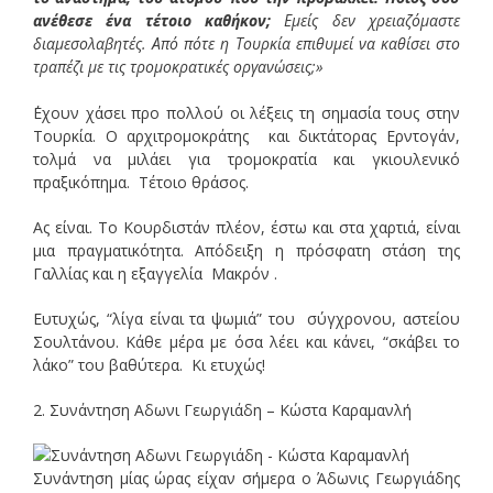
ανέθεσε ένα τέτοιο καθήκον;
Εμείς δεν χρειαζόμαστε
διαμεσολαβητές. Από πότε η Τουρκία επιθυμεί να καθίσει στο
τραπέζι με τις τρομοκρατικές οργανώσεις;»
΄Εχουν χάσει προ πολλού οι λέξεις τη σημασία τους στην
Τουρκία. Ο αρχιτρομοκράτης και δικτάτορας Ερντογάν,
τολμά να μιλάει για τρομοκρατία και γκιουλενικό
πραξικόπημα. Τέτοιο θράσος.
Ας είναι. Το Κουρδιστάν πλέον, έστω και στα χαρτιά, είναι
μια πραγματικότητα. Απόδειξη η πρόσφατη στάση της
Γαλλίας και η εξαγγελία Μακρόν .
Ευτυχώς, “λίγα είναι τα ψωμιά” του σύγχρονου, αστείου
Σουλτάνου. Κάθε μέρα με όσα λέει και κάνει, “σκάβει το
λάκο” του βαθύτερα. Κι ετυχώς!
2. Συνάντηση Αδωνι Γεωργιάδη – Κώστα Καραμανλή
Συνάντηση μίας ώρας είχαν σήμερα ο Άδωνις Γεωργιάδης