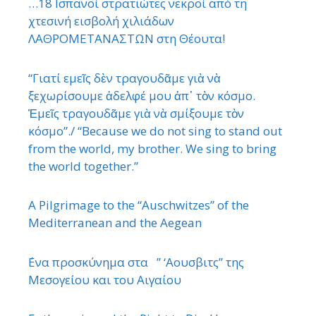
…18 Ισπανοί στρατιώτες νεκροί από τη
χτεσινή εισβολή χιλιάδων
ΛΑΘΡΟΜΕΤΑΝΑΣΤΩΝ στη Θέουτα!
“Γιατί εμεῖς δὲν τραγουδᾶμε γιὰ νὰ
ξεχωρίσουμε ἀδελφέ μου ἀπ᾿ τὸν κόσμο.
Ἐμεῖς τραγουδᾶμε γιὰ νὰ σμίξουμε τὸν
κόσμο”./ “Because we do not sing to stand out
from the world, my brother. We sing to bring
the world together.”
A Pilgrimage to the “Auschwitzes” of the
Mediterranean and the Aegean
΄Ενα προσκύνημα στα ” ‘Αουσβιτς” της
Μεσογείου και του Αιγαίου