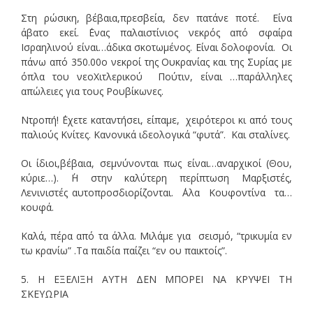
Στη ρώσικη, βέβαια,πρεσβεία, δεν πατάνε ποτέ. Είνα
άβατο εκεί. ΄Ενας παλαιστίνιος νεκρός από σφαίρα
Ισραηλινού είναι…άδικα σκοτωμένος. Είναι δολοφονία. Οι
πάνω από 350.00ο νεκροί της Ουκρανίας και της Συρίας με
όπλα του νεοΧιτλερικού Πούτιν, είναι …παράλληλες
απώλειες για τους Ρουβίκωνες.
Ντροπή! ΄Εχετε καταντήσει, είπαμε, χειρότεροι κι από τους
παλιούς Κνίτες. Κανονικά ιδεολογικά “φυτά”. Και σταλίνες.
Οι ίδιοι,βέβαια, σεμνύνονται πως είναι…αναρχικοί (Θου,
κύριε…). ΄Η στην καλύτερη περίπτωση Μαρξιστές,
Λενινιστές αυτοπροσδιορίζονται. ΄Αλα Κουφοντίνα τα…
κουφά.
Καλά, πέρα από τα άλλα. Μιλάμε για σεισμό, “τρικυμία εν
τω κρανίω” .Τα παιδία παίζει “εν ου παικτοίς”.
5. Η ΕΞΕΛΙΞΗ ΑΥΤΗ ΔΕΝ ΜΠΟΡΕΙ ΝΑ ΚΡΥΨΕΙ ΤΗ
ΣΚΕΥΩΡΙΑ