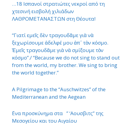
…18 Ισπανοί στρατιώτες νεκροί από τη
χτεσινή εισβολή χιλιάδων
ΛΑΘΡΟΜΕΤΑΝΑΣΤΩΝ στη Θέουτα!
“Γιατί εμεῖς δὲν τραγουδᾶμε γιὰ νὰ
ξεχωρίσουμε ἀδελφέ μου ἀπ᾿ τὸν κόσμο.
Ἐμεῖς τραγουδᾶμε γιὰ νὰ σμίξουμε τὸν
κόσμο”./ “Because we do not sing to stand out
from the world, my brother. We sing to bring
the world together.”
A Pilgrimage to the “Auschwitzes” of the
Mediterranean and the Aegean
΄Ενα προσκύνημα στα ” ‘Αουσβιτς” της
Μεσογείου και του Αιγαίου