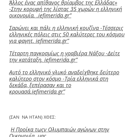
Άλλος ένας απίθανος θρίαμβος της Ελλάδας»
-Στην κορυφή της λίστας 35 χωρών η ελληνική
οικονομία. .iefimerida.gr”
Σαρώνει και πάλι η ελληνική κουζίνα -Τέσσερις
ελληνικές πόλεις στις 50 καλύτερες του κόσμου
για φαγητ. iefimerida.gr”
Τέταρτη παγκοσμίως η γραβιέρα Νάξου -Δείτε
την κατάταξη. iefimerida.gr”
Αυτό το ελληνικό γλυκό αναδείχθηκε δεύτερο
καλύτερο στον κόσμο -Τρία ελληνικά στη
δεκάδα, ξεπέρασαν και το
κρουασά.iefimerida.gr”
(ΣΑΝ ΝΑ ΗΤΑΝ) ΧΘΕΣ:
Η Προίκα τωςν Ολυμπαιών αγώνων στην
Οικονομία μας