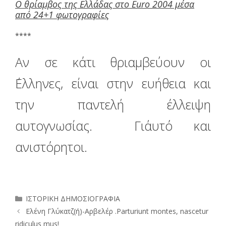
O θρίαμβος της Ελλάδας στο Euro 2004 μέσα
από 24+1 φωτογραφίες
****
Αν σε κάτι θριαμβεύουν οι
΄Ελληνες, είναι στην ευήθεια και
την παντελή έλλειψη
αυτογνωσίας. Γι΄αυτό και
ανιστόρητοι.
Κατηγορίες
ΙΣΤΟΡΙΚΗ ΔΗΜΟΣΙΟΓΡΑΦΙΑ
Ελένη Γλύκατζ(ή)-Αρβελέρ .Parturiunt montes, nascetur
ridiculus mus!