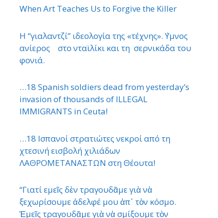
When Art Teaches Us to Forgive the Killer
Η “γιαλαντζί” ιδεολογία της «τέχνης». ΄Υμνος
ανίερος στο νταϊλίκι και τη σερνικάδα του
φονιά.
…18 Spanish soldiers dead from yesterday’s
invasion of thousands of ILLEGAL
IMMIGRANTS in Ceuta!
…18 Ισπανοί στρατιώτες νεκροί από τη
χτεσινή εισβολή χιλιάδων
ΛΑΘΡΟΜΕΤΑΝΑΣΤΩΝ στη Θέουτα!
“Γιατί εμεῖς δὲν τραγουδᾶμε γιὰ νὰ
ξεχωρίσουμε ἀδελφέ μου ἀπ᾿ τὸν κόσμο.
Ἐμεῖς τραγουδᾶμε γιὰ νὰ σμίξουμε τὸν