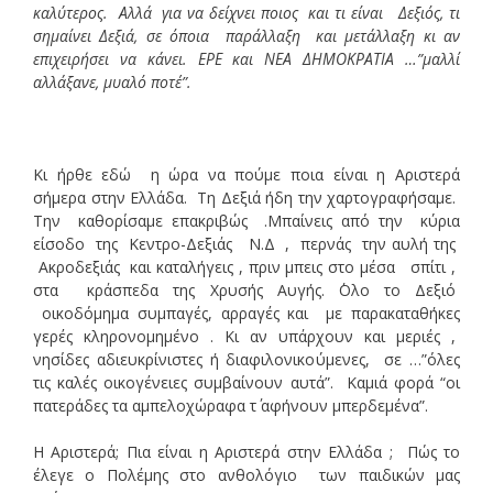
καλύτερος. Αλλά για να δείχνει ποιος και τι είναι Δεξιός, τι
σημαίνει Δεξιά, σε όποια παράλλαξη και μετάλλαξη κι αν
επιχειρήσει να κάνει. ΕΡΕ και ΝΕΑ ΔΗΜΟΚΡΑΤΙΑ …”μαλλί
αλλάξανε, μυαλό ποτέ”.
Κι ήρθε εδώ η ώρα να πούμε ποια είναι η Αριστερά
σήμερα στην Ελλάδα. Τη Δεξιά ήδη την χαρτογραφήσαμε.
Την καθορίσαμε επακριβώς .Μπαίνεις από την κύρια
είσοδο της Κεντρο-Δεξιάς Ν.Δ , περνάς την αυλή της
Ακροδεξιάς και καταλήγεις , πριν μπεις στο μέσα σπίτι ,
στα κράσπεδα της Χρυσής Αυγής. ΄Ολο το Δεξιό
οικοδόμημα συμπαγές, αρραγές και με παρακαταθήκες
γερές κληρονομημένο . Κι αν υπάρχουν και μεριές ,
νησίδες αδιευκρίνιστες ή διαφιλονικούμενες, σε …”όλες
τις καλές οικογένειες συμβαίνουν αυτά”. Καμιά φορά “οι
πατεράδες τα αμπελοχώραφα τ΄ αφήνουν μπερδεμένα”.
Η Αριστερά; Πια είναι η Αριστερά στην Ελλάδα ; Πώς το
έλεγε ο Πολέμης στο ανθολόγιο των παιδικών μας