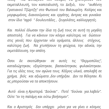
εκμεταλλευτή, τον καπιταλιστή, το Δεξιό, τον “
αυθέντη
Γρατιανού Τζώρτζη” στο Φωτεινό του Βαλαωρίτη. Κολίγος και
μορφωμένος, διανοούμενος και εργάτης, άντρας και γυναίκα
στον ίδιο “αγρό ” δουλευτάδες , ζευγολάτες, καλλιεργητές.
Και πολλοί έδωσαν την ίδια τη ζωή τους σε αυτή τη μεγάλη
αποστολή. Για να κάνουν τον κόσμο καλύτερα, να δώσουν
στις γενιές που έρχονταν νέα οράματα, άλλους στόχους,
καλύτερη ζωή. Να χτυπήσουν τη φτώχεια, την αδικία, την
εκμετάλλευση, την απάτη.
΄Οσοι δε σκοτώθηκαν σε αυτές τις “Θερμοπύλες”,
καταδιώχτηκαν, εξορίστηκαν, βασανίστηκαν, φυλακίστηκαν.
Για τις ιδέες τους, τον αγώνα τους. Κέδρος υλικό, απολαβή σε
χρήμα, βιός και αξιώματα ,δεν υπήρξαν. Δεν τα θέλησαν. Κι
ας μπορούσαν να τα αποκτήσουν.
Α
υτό είναι η Αριστερά. “Δούναι” . Ποτέ “δούναι για λαβείν”.
Ούτε “εν τη παλάμη και ούτω βοήσομεν”.
Και ο Αριστερός δεν υπάρχει μόνο για να γίνει ο κόσμος