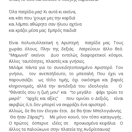
Όλα πατρίδα μας! Κι αυτά κι εκείνα,
και κάτι που ‘χουμε μες την καρδιά
και λάμπει αθώρητο σαν ήλιου αχτίνα
και κράζει μέσα μας: Εμπρός παιδιά!
Είναι πολυσυλλεκτική η Αριστερή πατρίδα μας. Τους
χωράει όλους. Πλην της δεξιάς. Λατρεύουν άλλο θεό.
“Μαμωνά” εκείνοι Δυο εντελώς διαφορετικοί κόσμοι.
΄Αλλες ταυτότητες, πλαστές και γνήσιες.
Μιλάμε πάντα για το συνειδητοποιημένο Αριστερό. Τον
γνήσιο, τον ανεπιτήδευτο, το μπεσαλή. Που έχει να
παρουσιάζει ως τίτλο τιμής, όχι οικόσημα και βαριές
κληρονομιές, αλλά την αντιδεξιά του ιδεολογία. Ο
“θάνατός σου η ζωή μου” και “το μεγάλο ψάρι τρώει το
μικρό” “αρχές και αξίες” που ομνύει ο Δεξιός, είναι
ακριβώς ό,τι δεν μπορεί να εκφράζει ένα αριστερό .
Αλλιώς, δε θα τον έλεγαν έτσι. Δε θα ήταν Μπελογιάννης.
Θα ήταν Ζάρας(*). Με μόνο κοινό, τον τόπο καταγωγής .
Ο πρώτος έσπερνε ιδέες σε προικισμένα κεφάλια. Ο
άλλος τα παλούκωνε στην πλατεία της Ανδρίτσαινας!