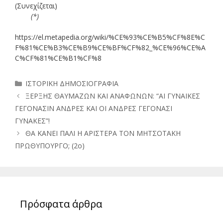
(Συνεχίζεται)
(*)
https://el.metapedia.org/wiki/%CE%93%CE%B5%CF%8E%C
F%81%CE%B3%CE%B9%CE%BF%CF%82_%CE%96%CE%A
C%CF%81%CE%B1%CF%8
Κατηγορίες
ΙΣΤΟΡΙΚΗ ΔΗΜΟΣΙΟΓΡΑΦΙΑ
ΞΕΡΞΗΣ ΘΑΥΜΑΖΩΝ ΚΑΙ ΑΝΑΦΩΝΩΝ: “ΑΙ ΓΥΝΑΙΚΕΣ
ΓΕΓΟΝΑΣΙΝ ΑΝΔΡΕΣ ΚΑΙ ΟΙ ΑΝΔΡΕΣ ΓΕΓΟΝΑΣΙ
ΓΥΝΑΚΕΣ”!
ΘΑ ΚΑΝΕΙ ΠΑΛΙ H ΑΡΙΣΤΕΡΑ ΤΟΝ ΜΗΤΣΟΤΑΚΗ
ΠΡΩΘΥΠΟΥΡΓΟ; (2ο)
Πρόσφατα άρθρα