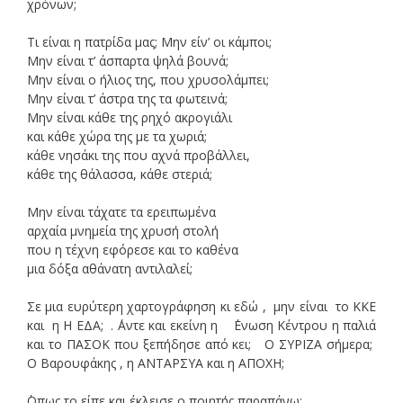
χρόνων;
Τι είναι η πατρίδα μας; Μην είν’ οι κάμποι;
Μην είναι τ’ άσπαρτα ψηλά βουνά;
Μην είναι ο ήλιος της, που χρυσολάμπει;
Μην είναι τ’ άστρα της τα φωτεινά;
Μην είναι κάθε της ρηχό ακρογιάλι
και κάθε χώρα της με τα χωριά;
κάθε νησάκι της που αχνά προβάλλει,
κάθε της θάλασσα, κάθε στεριά;
Μην είναι τάχατε τα ερειπωμένα
αρχαία μνημεία της χρυσή στολή
που η τέχνη εφόρεσε και το καθένα
μια δόξα αθάνατη αντιλαλεί;
Σε μια ευρύτερη χαρτογράφηση κι εδώ , μην είναι το ΚΚΕ
και η Η ΕΔΑ; . ΄Αντε και εκείνη η ΄Ενωση Κέντρου η παλιά
και το ΠΑΣΟΚ που ξεπήδησε από κει; Ο ΣΥΡΙΖΑ σήμερα;
Ο Βαρουφάκης , η ΑΝΤΑΡΣΥΑ και η ΑΠΟΧΗ;
΄Οπως το είπε και έκλεισε ο ποιητής παραπάνω: