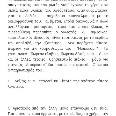
αποχετεύσεις και τον ρωτάς γιατί έχουνε τα χέρια σου
σκατά, είσαι βλάκας, που ρωτάς τέτοια. Κι αν αναρωτιέσαι
γιατί ο Δεξιός ασχολείται επαγγελματικά με τη
δεξιοφροσύνη του, αμείβεται, ζητάει οικονομικά ή άλλα
ανταλλάγματα,-ρουσφέτια, είσαι δυο φορές βλάκας. Η
φιλελεύθερη παρλαπίπα, ο γνωστός κι αφύσικος
καπιταλιστικός ιδεασμός, είναι ταυτισμένος με το κέρδος,
την απολαβή, την εξαπάτηση. Δεν παρέχεται τίποτα
Δωρεάν για την κοσμοθεωρία του “Νοικοκύρη”. Το
χριστιανικό “δωρεάν ελάβετε, δωρεάν δότε”, είναι , όπως
και οι άλλες, τέτοιες θρησκευτικές ατάκες, μόνο για
φτηνούς “δεκάρικους” Και προσωπείο, φυσικά. ΄Οπως και
ο πατριωτισμός του .
Ο Δεξιός είναι…επάγγελμα! Τίποτα περισσότερο τίποτα
λιγότερο.
Ο Αριστερός από την άλλη, μόνο επάγγελμα δεν είναι.
Γιατί μόνο αν είσαι άρρωστος με το κέρδος, το χρήμα, την