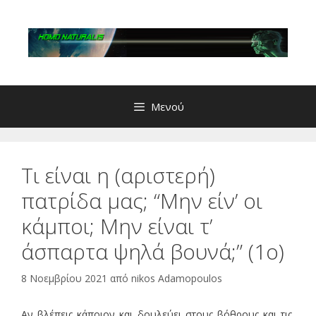
Μετάβαση
σε
περιεχόμενο
Μενού
Τι είναι η (αριστερή)
πατρίδα μας; “Μην είν’ οι
κάμποι; Μην είναι τ’
άσπαρτα ψηλά βουνά;” (1o)
8 Νοεμβρίου 2021
από
nikos Adamopoulos
Αν βλέπεις κάποιον και δουλεύει στους βόθρους και τις