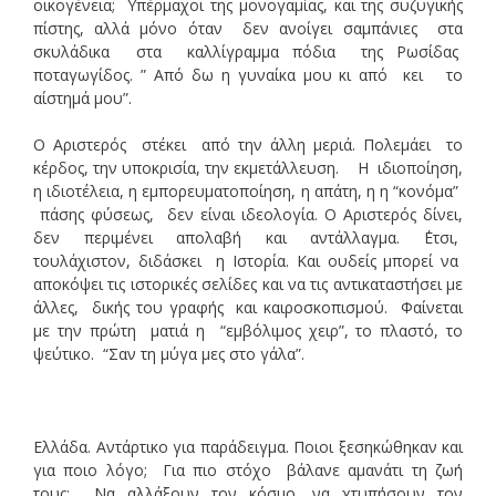
οικογένεια; Υπέρμαχοι της μονογαμίας, και της συζυγικής
πίστης, αλλά μόνο όταν δεν ανοίγει σαμπάνιες στα
σκυλάδικα στα καλλίγραμμα πόδια της Ρωσίδας
ποταγωγίδος. ” Από δω η γυναίκα μου κι από κει το
αίστημά μου”.
Ο Αριστερός στέκει από την άλλη μεριά. Πολεμάει το
κέρδος, την υποκρισία, την εκμετάλλευση. Η ιδιοποίηση,
η ιδιοτέλεια, η εμπορευματοποίηση, η απάτη, η η “κονόμα”
πάσης φύσεως, δεν είναι ιδεολογία. Ο Αριστερός δίνει,
δεν περιμένει απολαβή και αντάλλαγμα. ΄Ετσι,
τουλάχιστον, διδάσκει η Ιστορία. Και ουδείς μπορεί να
αποκόψει τις ιστορικές σελίδες και να τις αντικαταστήσει με
άλλες, δικής του γραφής και καιροσκοπισμού. Φαίνεται
με την πρώτη ματιά η “εμβόλιμος χειρ”, το πλαστό, το
ψεύτικο. “Σαν τη μύγα μες στο γάλα”.
Ελλάδα. Αντάρτικο για παράδειγμα. Ποιοι ξεσηκώθηκαν και
για ποιο λόγο; Για πιο στόχο βάλανε αμανάτι τη ζωή
τους; Να αλλάξουν τον κόσμο, να χτυπήσουν τον