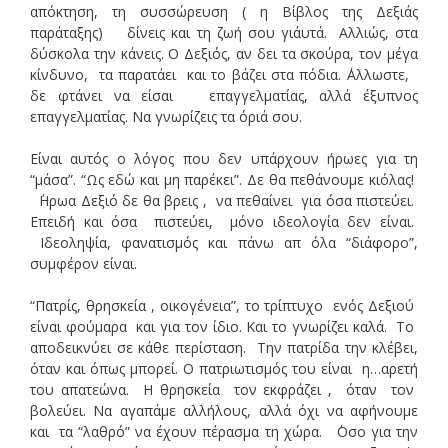
απόκτηση, τη συσσώρευση ( η Βίβλος της Δεξιάς
παράταξης) δίνεις και τη ζωή σου γι΄αυτά. Αλλιώς, στα
δύσκολα την κάνεις. Ο Δεξιός, αν δει τα σκούρα, τον μέγα
κίνδυνο, τα παρατάει και το βάζει στα πόδια. ΄Αλλωστε,
δε φτάνει να είσαι επαγγελματίας, αλλά έξυπνος
επαγγελματίας. Να γνωρίζεις τα όριά σου.
Είναι αυτός ο λόγος που δεν υπάρχουν ήρωες για τη
“μάσα”. “Ως εδώ και μη παρέκει”. Δε θα πεθάνουμε κιόλας!
΄Ηρωα Δεξιό δε θα βρεις , να πεθαίνει για όσα πιστεύει.
Επειδή και όσα πιστεύει, μόνο ιδεολογία δεν είναι.
Ιδεοληψία, φανατισμός και πάνω απ όλα “διάφορο”,
συμφέρον είναι.
“Πατρίς, θρησκεία , οικογένεια”, το τρίπτυχο ενός Δεξιού
είναι φούμαρα και για τον ίδιο. Και το γνωρίζει καλά. Το
αποδεικνύει σε κάθε περίσταση. Την πατρίδα την κλέβει,
όταν και όπως μπορεί. Ο πατριωτισμός του είναι η…αρετή
του απατεώνα. Η θρησκεία τον εκφράζει , όταν τον
βολεύει. Να αγαπάμε αλλήλους, αλλά όχι να αφήνουμε
και τα “λαθρό” να έχουν πέρασμα τη χώρα. ΄Οσο για την