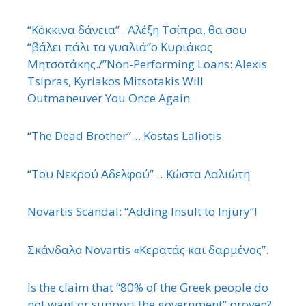
“Κόκκινα δάνεια” . Αλέξη Τσίπρα, θα σου
“βάλει πάλι τα γυαλιά”ο Κυριάκος
Μητσοτάκης./”Non-Performing Loans: Alexis
Tsipras, Kyriakos Mitsotakis Will
Outmaneuver You Once Again
“The Dead Brother”… Kostas Laliotis
“Του Νεκρού Αδελφού” …Κώστα Λαλιώτη
Novartis Scandal: “Adding Insult to Injury”!
Σκάνδαλο Novartis «Κερατάς και δαρμένος”.
Is the claim that “80% of the Greek people do
not want or support the government” proven?