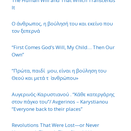
The Human Will and That Which Transcends
It
Ο άνθρωπος, η βούλησή του και εκείνο που
τον ξεπερνά
“First Comes God’s Will, My Child… Then Our
Own”
“Πρώτα, παιδί μου, είναι η βούληση του
Θεού και μετά τ ΄ ανθρώπου»
Αυγερινός-Καρυστιανού . “Κάθε κατεργάρης
στον πάγκο του”/ Avgerinos – Karystianou
“Εveryone back to their places”
Revolutions That Were Lost—or Never