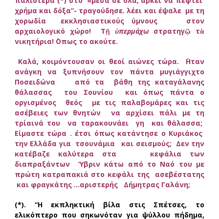
παλιότερα (*) στο «μέσα σε όλα, αρκεί να πέφτει
χρήμα και δόξα”- τραγούδησε. λέει και έψαλε με τη
χορωδία εκκλησιαστικούς ύμνους στον
αρχαιολογικό χώρο! Τῇ
ὑπερμάχω
στρατηγῷ τὰ
νικητήρια! ΄Οπως το ακούτε.
Καλά, κοιμόντουσαν οι θεοί αιώνες τώρα. ΄Ηταν
ανάγκη να ξυπνήσουν τον πάντα μυγιάγγιχτο
Ποσειδώνα από τα βάθη της καταγάλανης
θάλασσας του Σουνίου και όπως πάντα ο
οργισμένος θεός με τις παλαβομάρες και τις
ασέβειες των θνητών να αρχίσει πάλι με τη
τρίαινά του να ταρακουνάει γη και θάλασσα;
Είμαστε τώρα . έτσι όπως κατάντησε ο Κυριάκος
την Ελλάδα για τσουνάμια και σεισμούς;
Δεν την
κατέβαζε καλύτερα στα κεφάλια των
διαπραξάντων ‘Υβριν κάτω από το Ναό του με
πρώτη κατραπακιά στο κεφάλι της ασεβέστατης
και φραγκάτης …αριστερής Δήμητρας Γαλάνη;
(*). “Η εκπληκτική βίλα στις Σπέτσες, το
ελικόπτερο που σηκωνόταν για ψύλλου πήδημα,