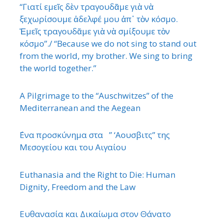
“Γιατί εμεῖς δὲν τραγουδᾶμε γιὰ νὰ
ξεχωρίσουμε ἀδελφέ μου ἀπ᾿ τὸν κόσμο.
Ἐμεῖς τραγουδᾶμε γιὰ νὰ σμίξουμε τὸν
κόσμο”./ “Because we do not sing to stand out
from the world, my brother. We sing to bring
the world together.”
A Pilgrimage to the “Auschwitzes” of the
Mediterranean and the Aegean
΄Ενα προσκύνημα στα ” ‘Αουσβιτς” της
Μεσογείου και του Αιγαίου
Euthanasia and the Right to Die: Human
Dignity, Freedom and the Law
Ευθανασία και Δικαίωμα στον Θάνατο