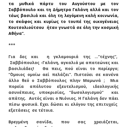
τα μυθικά πάρτυ του Αυγούστου με τον
Σαββόπουλο και τη Δήμητρα Γαλάνη αλλά και τον
τέως βασιλιά και όλη τη λεγόμενη καλή κοινωνία,
το σκάφος και κυρίως το τουπέ της οικογένειας
Κουτσολιούτσου ήταν γνωστά σε όλη την κοσμική
Αθήνα”.
***
Για δες και η γκλαμουριά της …”τέχνης”,
Σαββόπουλος -Γαλάνη, αγκαλιά με απατεώνες και
βασιλιάδες! Θα πεις, πού είναι το περίεργο;
“΄Ομοιος ομοίω αεί πελάζει”.
Πιστεύει σε κανένα
άλλο θεό ο Σαββόπουλος πλην Μαμωνά ; Μια
πορεία απόλυτου εξευτελισμού, ιδεολογικής
ασυνέπειας, υποκρισίας, “δωσολογισμού” και
απάτης. Αυτός είναι ο Νιόνιος.
Η Γαλάνη δεν πάει
πίσω φυσικά. ΄Εχει δώσει κι ελόγου της επιτυχείς
εξετάσεις σε τέτοια.
Βρεγμένη σανίδα, που σας χρειάζεται,