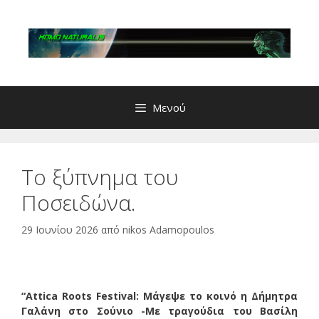
Μετάβαση
σε
περιεχόμενο
Μενού
Το ξύπνημα του
Ποσειδώνα.
29 Ιουνίου 2026
από
nikos Adamopoulos
“Attica Roots Festival: Μάγεψε το κοινό η Δήμητρα
Γαλάνη στο Σούνιο -Με τραγούδια του Βασίλη