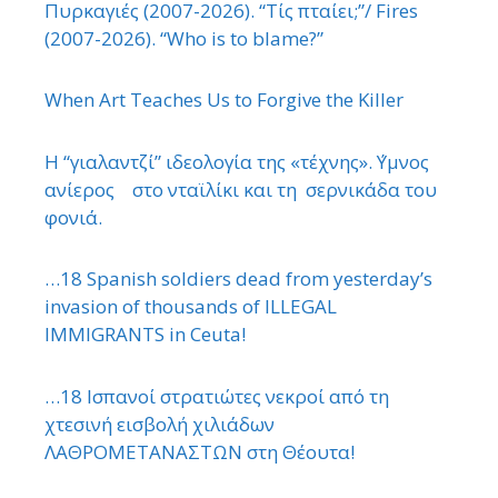
Πυρκαγιές (2007-2026). “Τίς πταίει;”/ Fires
(2007-2026). “Who is to blame?”
When Art Teaches Us to Forgive the Killer
Η “γιαλαντζί” ιδεολογία της «τέχνης». ΄Υμνος
ανίερος στο νταϊλίκι και τη σερνικάδα του
φονιά.
…18 Spanish soldiers dead from yesterday’s
invasion of thousands of ILLEGAL
IMMIGRANTS in Ceuta!
…18 Ισπανοί στρατιώτες νεκροί από τη
χτεσινή εισβολή χιλιάδων
ΛΑΘΡΟΜΕΤΑΝΑΣΤΩΝ στη Θέουτα!