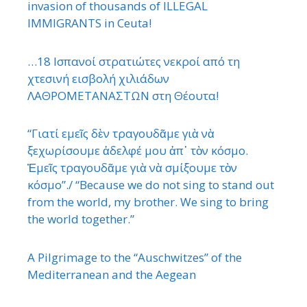
invasion of thousands of ILLEGAL
IMMIGRANTS in Ceuta!
…18 Ισπανοί στρατιώτες νεκροί από τη
χτεσινή εισβολή χιλιάδων
ΛΑΘΡΟΜΕΤΑΝΑΣΤΩΝ στη Θέουτα!
“Γιατί εμεῖς δὲν τραγουδᾶμε γιὰ νὰ
ξεχωρίσουμε ἀδελφέ μου ἀπ᾿ τὸν κόσμο.
Ἐμεῖς τραγουδᾶμε γιὰ νὰ σμίξουμε τὸν
κόσμο”./ “Because we do not sing to stand out
from the world, my brother. We sing to bring
the world together.”
A Pilgrimage to the “Auschwitzes” of the
Mediterranean and the Aegean