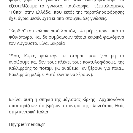
εξευτελίζουμε το γνωστό, πατόκορφα εξευτελισμένο,
“Τύπο” στην Ελλάδα ,που εκτός της παραπληροφόρησης
έχει άγρια μεσάνυχτα κι από στοιχειώδες γνώσεις.
“Καρδιά” του καλοκαιριού λοιπόν, 14 ημέρες πριν από το
Φθινόπωρο. Και δε συμβαίνουν τέτοια καιρικά φαινόμενα
τον Αύγουστο. Είναι…ακραία!
“Θου, Κύριε, φυλακήν τω στόματί μου…”,να μη το
ανοίξουμε και δεν τους πλένει τους κοντυλοφόρους, της
Καλλιρρόης το ποτάμι. (Κι ανάθεμα αν ξέρουν για ποια…
Καλλιρρόη μιλάμε. Αυτό έλειπε να ξέρουν).
6.Είναι αυτή η σπηλιά της μάγισσας Κίρκης; -Αρχαιολόγοι
υποστηρίζουν ότι βρήκαν το άντρο της πλανεύτρας θεάς
στην κεντρική Ιταλία
Πηγή: iefimerida.gr