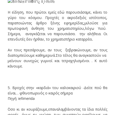
Η είδηση, που πρώτοι εμείς εδώ παρουσιάσαμε, κάνει το
γύρο του κόσμου. Προχτές ο ακροδεξιός ιστότοπος,
παραποιώντας άρθρο ξένης εφημερίδας,μιλούσε για
πρωτοφανή άνθηση του χρηματιστηρίου,λόγω Υιού.
Σήμερα, αναγκάζεται να παρουσιάσει την αλήθεια. Οι
επενδυτές δεν ήρθαν, το χρηματιστήριο καταρρέει.
Αν τους πρεσάρουμε, αν τους ξεβρακώνουμε, αν τους
διαπομπεύουμε καθημερινά.Στο τέλος θα αναγκαστούν να
μείνουν συνεχώς γυμνοί και τετραχηλισμένοι . Κ αυτό
κάνουμε.
5. Βροχές στην «καρδιά» του καλοκαιριού -Δείτε πού θα
είναι… φθινοπωρινός ο καιρός σήμερα
Πηγή: iefimerida
΄Οσο κι αν κουράζουμε,επαναλαμβάνοντας τα ίδια πολλές
φορές ,όμως εν γνώσει των συνεπειών,οφείλουμε να