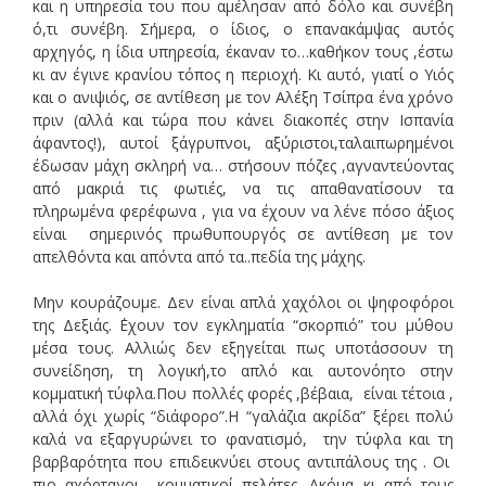
και η υπηρεσία του που αμέλησαν από δόλο και συνέβη
ό,τι συνέβη. Σήμερα, ο ίδιος, ο επανακάμψας αυτός
αρχηγός, η ίδια υπηρεσία, έκαναν το…καθήκον τους ,έστω
κι αν έγινε κρανίου τόπος η περιοχή. Κι αυτό, γιατί ο Υιός
και ο ανιψιός, σε αντίθεση με τον Αλέξη Τσίπρα ένα χρόνο
πριν (αλλά και τώρα που κάνει διακοπές στην Ισπανία
άφαντος!), αυτοί ξάγρυπνοι, αξύριστοι,ταλαιπωρημένοι
έδωσαν μάχη σκληρή να… στήσουν πόζες ,αγναντεύοντας
από μακριά τις φωτιές, να τις απαθανατίσουν τα
πληρωμένα φερέφωνα , για να έχουν να λένε πόσο άξιος
είναι σημερινός πρωθυπουργός σε αντίθεση με τον
απελθόντα και απόντα από τα..πεδία της μάχης.
Μην κουράζουμε. Δεν είναι απλά χαχόλοι οι ψηφοφόροι
της Δεξιάς. ΄Εχουν τον εγκληματία “σκορπιό” του μύθου
μέσα τους. Αλλιώς δεν εξηγείται πως υποτάσσουν τη
συνείδηση, τη λογική,το απλό και αυτονόητο στην
κομματική τύφλα.Που πολλές φορές ,βέβαια, είναι τέτοια ,
αλλά όχι χωρίς “διάφορο”.Η “γαλάζια ακρίδα” ξέρει πολύ
καλά να εξαργυρώνει το φανατισμό, την τύφλα και τη
βαρβαρότητα που επιδεικνύει στους αντιπάλους της . Οι
πιο αχόρταγοι κομματικοί πελάτες. Ακόμα κι από τους