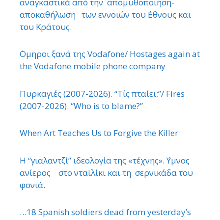
αναγκαστικά από την απομυθοποίηση-
αποκαθήλωση των εννοιών του ΄Εθνους και
του Κράτους.
΄Ομηροι ξανά της Vodafone/ Hostages again at
the Vodafone mobile phone company
Πυρκαγιές (2007-2026). “Τίς πταίει;”/ Fires
(2007-2026). “Who is to blame?”
When Art Teaches Us to Forgive the Killer
Η “γιαλαντζί” ιδεολογία της «τέχνης». ΄Υμνος
ανίερος στο νταϊλίκι και τη σερνικάδα του
φονιά.
…18 Spanish soldiers dead from yesterday’s