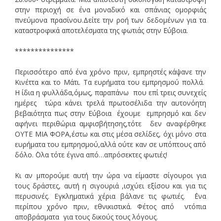
στην περιοχή σε ένα μοναδικό και σπάνιας ομορφιάς
πνεύμονα πρασίνου.Δείτε την ροή των δεδομένων για τα
καταστροφικά αποτελέσματα της φωτιάς στην Εύβοια.
***************
Περισσότερο από ένα χρόνο πριν, εμπρηστές κάψανε την
Κινέττα και το Μάτι. Τα ευρήματα του εμπρησμού πολλά.
Η ίδια η φυλλάδα,όμως, παραπάνω που επί τρεις συνεχείς
ημέρες τώρα κάνει τρελά πρωτοσέλιδα την αυτονόητη
βεβαιότητα πως στην Εύβοια έχουμε εμπρησμό και δεν
αφήνει περιθώρια αμφισβήτησης,τότε δεν αναφέρθηκε
ΟΥΤΕ ΜΙΑ ΦΟΡΑ,έστω και στις μέσα σελίδες, όχι μόνο στα
ευρήματα του εμπρησμού,αλλά ούτε καν σε υπόπτους από
δόλο. ΄Ολα τότε έγινα από…απρόσεκτες φωτιές!
Κι αν μπορούμε αυτή την ώρα να είμαστε σίγουροι για
τους δράστες, αυτή η σιγουριά ,ισχύει εξίσου και για τις
περυσινές. Εγκληματικά χέρια βάλανε τις φωτιές. ΄Ενα
περίπου χρόνο πριν, εθνικιστικά. Φέτος από ντόπια
αποβράσματα για τους δικούς τους λόγους.