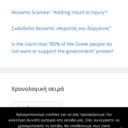
Novartis Scandal: “Adding Insult to Injury”!
Σκάνδαλο Novartis «Κερατάς και δαρμένος”.
Is the claim that “80% of the Greek people do
not want or support the government” proven?
Χρονολογική σειρά
Χρονολογική
σειρά
Χρησιμοποιούμε cookies για να σας προσφέρουμε την
καλύτερη δυνατή εμπειρία στη σελίδα μας. Εάν συνεχίσετε να
χρησιμοποιείτε τη σελίδα, θα υποθέσουμε πως είστε