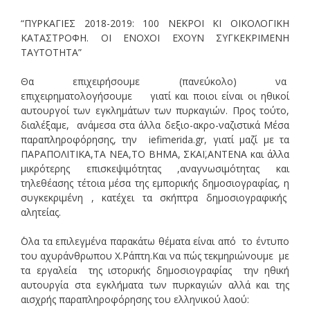
“ΠΥΡΚΑΓΙΕΣ 2018-2019: 100 ΝΕΚΡΟΙ ΚΙ ΟΙΚΟΛΟΓΙΚΗ
ΚΑΤΑΣΤΡΟΦΗ. ΟΙ ΕΝΟΧΟΙ ΕΧΟΥΝ ΣΥΓΚΕΚΡΙΜΕΝΗ
ΤΑΥΤΟΤΗΤΑ”
Θα επιχειρήσουμε (πανεύκολο) να
επιχειρηματολογήσουμε γιατί και ποιοι είναι οι ηθικοί
αυτουργοί των εγκλημάτων των πυρκαγιών. Προς τούτο,
διαλέξαμε, ανάμεσα στα άλλα δεξιο-ακρο-ναζιστικά Μέσα
παραπληροφόρησης, την iefimerida.gr, γιατί μαζί με τα
ΠΑΡΑΠΟΛΙΤΙΚΑ,ΤΑ ΝΕΑ,ΤΟ ΒΗΜΑ, ΣΚΑΪ,ΑΝΤΕΝΑ και άλλα
μικρότερης επισκεψιμότητας ,αναγνωσιμότητας και
τηλεθέασης τέτοια μέσα της εμπορικής δημοσιογραφίας, η
συγκεκριμένη , κατέχει τα σκήπτρα δημοσιογραφικής
αλητείας.
΄Ολα τα επιλεγμένα παρακάτω θέματα είναι από το έντυπο
του αχυράνθρωπου Χ.Ράπτη.Και να πώς τεκμηριώνουμε με
τα εργαλεία της ιστορικής δημοσιογραφίας την ηθική
αυτουργία στα εγκλήματα των πυρκαγιών αλλά και της
αισχρής παραπληροφόρησης του ελληνικού λαού: