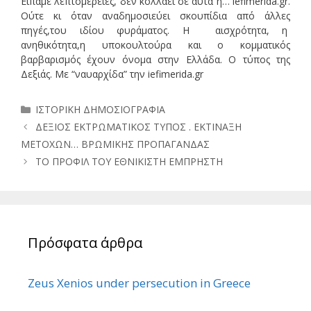
Είπαμε λεπτομέρειες, δεν κολλάει σε αυτά η… iefimerida.gr.
Ούτε κι όταν αναδημοσιεύει σκουπίδια από άλλες
πηγές,του ιδίου φυράματος. Η αισχρότητα, η
ανηθικότητα,η υποκουλτούρα και ο κομματικός
βαρβαρισμός έχουν όνομα στην Ελλάδα. Ο τύπος της
Δεξιάς. Με “ναυαρχίδα” την iefimerida.gr
Κατηγορίες
ΙΣΤΟΡΙΚΗ ΔΗΜΟΣΙΟΓΡΑΦΙΑ
ΔΕΞΙΟΣ ΕΚΤΡΩΜΑΤΙΚΟΣ ΤΥΠΟΣ . ΕΚΤΙΝΑΞΗ
ΜΕΤΟΧΩΝ… ΒΡΩΜΙΚΗΣ ΠΡΟΠΑΓΑΝΔΑΣ
ΤΟ ΠΡΟΦΙΛ ΤΟΥ ΕΘΝΙΚΙΣΤΗ ΕΜΠΡΗΣΤΗ
Πρόσφατα άρθρα
Zeus Xenios under persecution in Greece