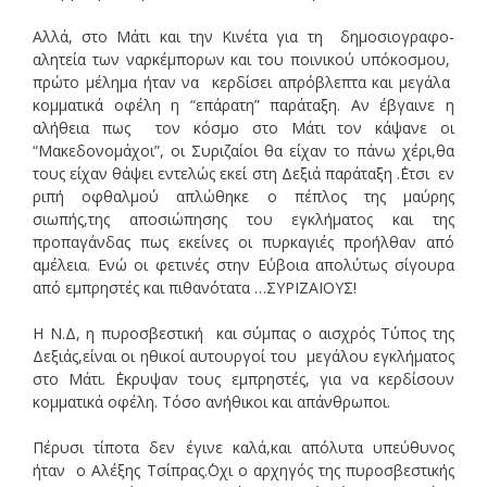
Αλλά, στο Μάτι και την Κινέτα για τη δημοσιογραφο-
αλητεία των ναρκέμπορων και του ποινικού υπόκοσμου,
πρώτο μέλημα ήταν να κερδίσει απρόβλεπτα και μεγάλα
κομματικά οφέλη η “επάρατη” παράταξη. Αν έβγαινε η
αλήθεια πως τον κόσμο στο Μάτι τον κάψανε οι
“Μακεδονομάχοι”, οι Συριζαίοι θα είχαν το πάνω χέρι,θα
τους είχαν θάψει εντελώς εκεί στη Δεξιά παράταξη .΄Ετσι εν
ριπή οφθαλμού απλώθηκε ο πέπλος της μαύρης
σιωπής,της αποσιώπησης του εγκλήματος και της
προπαγάνδας πως εκείνες οι πυρκαγιές προήλθαν από
αμέλεια. Ενώ οι φετινές στην Εύβοια απολύτως σίγουρα
από εμπρηστές και πιθανότατα …ΣΥΡΙΖΑΙΟΥΣ!
Η Ν.Δ, η πυροσβεστική και σύμπας ο αισχρός Τύπος της
Δεξιάς,είναι οι ηθικοί αυτουργοί του μεγάλου εγκλήματος
στο Μάτι. ΄Εκρυψαν τους εμπρηστές, για να κερδίσουν
κομματικά οφέλη. Τόσο ανήθικοι και απάνθρωποι.
Πέρυσι τίποτα δεν έγινε καλά,και απόλυτα υπεύθυνος
ήταν ο Αλέξης Τσίπρας.΄Οχι ο αρχηγός της πυροσβεστικής