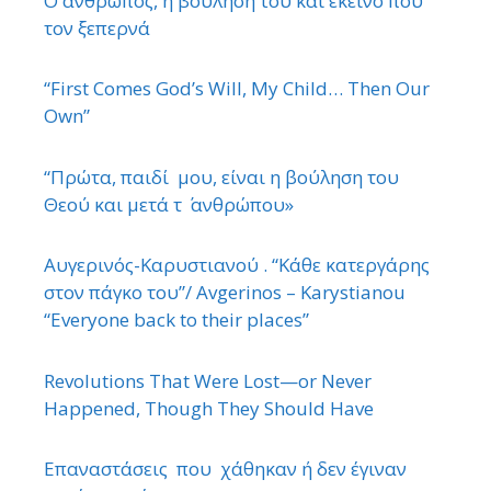
Ο άνθρωπος, η βούλησή του και εκείνο που
τον ξεπερνά
“First Comes God’s Will, My Child… Then Our
Own”
“Πρώτα, παιδί μου, είναι η βούληση του
Θεού και μετά τ ΄ ανθρώπου»
Αυγερινός-Καρυστιανού . “Κάθε κατεργάρης
στον πάγκο του”/ Avgerinos – Karystianou
“Εveryone back to their places”
Revolutions That Were Lost—or Never
Happened, Though They Should Have
Επαναστάσεις που χάθηκαν ή δεν έγιναν