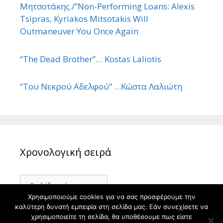
Μητσοτάκης./”Non-Performing Loans: Alexis
Tsipras, Kyriakos Mitsotakis Will
Outmaneuver You Once Again
“The Dead Brother”… Kostas Laliotis
“Του Νεκρού Αδελφού” …Κώστα Λαλιώτη
Χρονολογική σειρά
Χρονολογική
σειρά
Χρησιμοποιούμε cookies για να σας προσφέρουμε την
καλύτερη δυνατή εμπειρία στη σελίδα μας. Εάν συνεχίσετε να
χρησιμοποιείτε τη σελίδα, θα υποθέσουμε πως είστε