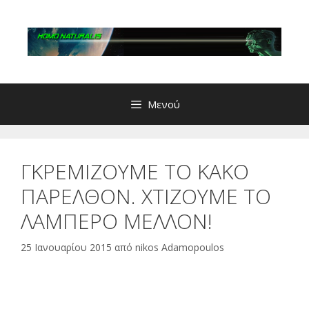
Μετάβαση
σε
περιεχόμενο
Μενού
ΓΚΡΕΜΙΖΟΥΜΕ ΤΟ ΚΑΚΟ
ΠΑΡΕΛΘΟΝ. ΧΤΙΖΟΥΜΕ ΤΟ
ΛΑΜΠΕΡΟ ΜΕΛΛΟΝ!
25 Ιανουαρίου 2015
από
nikos Adamopoulos