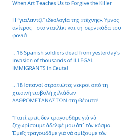
When Art Teaches Us to Forgive the Killer
Η “γιαλαντζί” ιδεολογία της «τέχνης». ΄Υμνος
ανίερος στο νταϊλίκι και τη σερνικάδα του
φονιά.
…18 Spanish soldiers dead from yesterday’s
invasion of thousands of ILLEGAL
IMMIGRANTS in Ceuta!
…18 Ισπανοί στρατιώτες νεκροί από τη
χτεσινή εισβολή χιλιάδων
ΛΑΘΡΟΜΕΤΑΝΑΣΤΩΝ στη Θέουτα!
“Γιατί εμεῖς δὲν τραγουδᾶμε γιὰ νὰ
ξεχωρίσουμε ἀδελφέ μου ἀπ᾿ τὸν κόσμο.
Ἐμεῖς τραγουδᾶμε γιὰ νὰ σμίξουμε τὸν