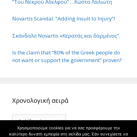
“Του Νεκρού Αδελφού” …Κώστα Λαλιώτη
Novartis Scandal: “Adding Insult to Injury”!
Σκάνδαλο Novartis «Κερατάς και δαρμένος”.
Is the claim that “80% of the Greek people do
not want or support the government” proven?
Χρονολογική σειρά
Χρονολογική
σειρά
Χρησιμοποιούμε cookies για να σας προσφέρουμε την
καλύτερη δυνατή εμπειρία στη σελίδα μας. Εάν συνεχίσετε να