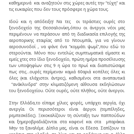
καθημερινά και αναζητούν στις χώρες αυτές την “τύχη” και
τις ευκαιρίες που δεν τους πρόσφερε η χώρα τους.
Ιδού και η απόδειξη! Να τες οι τεράστιες ουρές στο
ξενοδοχείο της Θεσσαλονίκη,όπου οι άνεργοι νέοι μας
περιμένουν να περάσουν από τη διαδικασία επιλογής της
αεροπορικης εταιρίας από το Ντουμπάι, για να γίνουν
αεροσυνοδοί , να φάνε ένα “κομμάτι ψωμί”,που εδώ το
στερούνται. Μόνο που εντελώς συμπτωματικά είμαστε κι
εμείς χτες στο ίδιο ξενοδοχείο, πρώτη ημέρα προσέλευσης
των υποψηφίων στις 9 η ώρα το πρωί και διαπιστώσαμε
πως στις…ουρές περίμεναν καμιά 60αριά κοπέλες όλες κι
όλες (και ελάχιστοι άντρες), καθισμένοι στα αναπαυτικά
“ανάκλινδρα” στην κλιματιζόμενη αίθουσα εκδηλώσεων
του ξενοδοχείου. Ούτε ουρές, ούτε πλήθος, ούτε άνεργοι.
Στην Ελλάδα,το είπαμε χίλιες φορές, υπάρχει αεργία, όχι
ανεργία. Οι περισσότεροι είναι άεργοι (τεμπέληδες,
ρεμπεσκέδες). Ξεκοκαλίζουν τη σύνταξη των παππούδων
και ξημεροβραδιάζονται στα καφενέ και στα μπαράκια.
Μην τα ξαναλέμε. Δίπλα μας, είναι οι ΄Εδεσα. Σαπίζουν τα