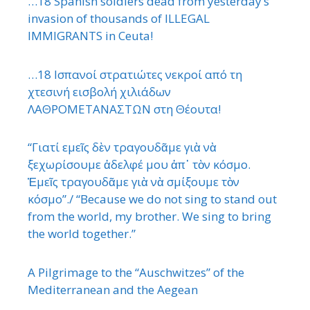
…18 Spanish soldiers dead from yesterday’s
invasion of thousands of ILLEGAL
IMMIGRANTS in Ceuta!
…18 Ισπανοί στρατιώτες νεκροί από τη
χτεσινή εισβολή χιλιάδων
ΛΑΘΡΟΜΕΤΑΝΑΣΤΩΝ στη Θέουτα!
“Γιατί εμεῖς δὲν τραγουδᾶμε γιὰ νὰ
ξεχωρίσουμε ἀδελφέ μου ἀπ᾿ τὸν κόσμο.
Ἐμεῖς τραγουδᾶμε γιὰ νὰ σμίξουμε τὸν
κόσμο”./ “Because we do not sing to stand out
from the world, my brother. We sing to bring
the world together.”
A Pilgrimage to the “Auschwitzes” of the
Mediterranean and the Aegean