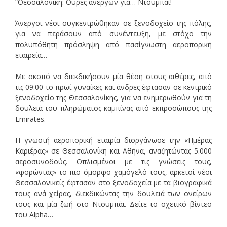
“Θεσσαλονίκη: Ουρές ανέργων για… Ντουμπάι!
Άνεργοι νέοι συγκεντρώθηκαν σε ξενοδοχείο της πόλης,
για να περάσουν από συνέντευξη, με στόχο την
πολυπόθητη πρόσληψη από πασίγνωστη αεροπορική
εταιρεία…
Με σκοπό να διεκδικήσουν μία θέση στους αιθέρες, από
τις 09:00 το πρωί γυναίκες και άνδρες έφτασαν σε κεντρικό
ξενοδοχείο της Θεσσαλονίκης, για να ενημερωθούν για τη
δουλειά του πληρώματος καμπίνας από εκπροσώπους της
Emirates.
Η γνωστή αεροπορική εταιρία διοργάνωσε την «Ημέρας
Καριέρας» σε Θεσσαλονίκη και Αθήνα, αναζητώντας 5.000
αεροσυνοδούς. Οπλισμένοι με τις γνώσεις τους,
«φορώντας» το πιο όμορφο χαμόγελό τους, αρκετοί νέοι
Θεσσαλονικείς έφτασαν στο ξενοδοχεία με τα βιογραφικά
τους ανά χείρας, διεκδικώντας την δουλειά των ονείρων
τους και μία ζωή στο Ντουμπάι. Δείτε το σχετικό βίντεο
του Alpha…