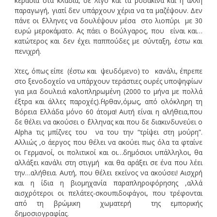
κεράσια στα κλαδιά, σε λίγο και τα ροδάκινα και η άλλη
παραγωγή, γιατί δεν υπάρχουν χέρια να τα μαζέψουν. Δεν
πάνε οι ΄Ελληνες να δουλέψουν μέσα στο λιοπύρι με 30
ευρώ μεροκάματο. Ας πάει ο Βούλγαρος, που είναι και…
κατώτερος και δεν έχει παππούδες με σύνταξη, έστω και
πενιχρή.
Χτες, όπως είπε (έστω και ψευδόμενο) το κανάλι, έπρεπε
στο ξενοδοχείο να υπάρχουν τεράστιες ουρές υποψηφίων
για μια δουλειά καλοπληρωμένη (2000 το μήνα με πολλά
έξτρα και άλλες παροχές).΄Ηρθαν,όμως, από ολόκληρη τη
Βόρεια Ελλάδα μόνο 60 άτομα! Αυτή είναι η αλήθεια,που
δε θέλει να ακούσει ο ΄Ελληνας και που δε διακινδυνεύει ο
Alpha τις μπίζνες του να του την “τρίψει στη μούρη”.
Αλλιώς ,ο άεργος που θέλει να ακούει πως όλα τα φταίνε
οι Γερμανοί, οι πολιτικοί και οι…δημόσιοι υπάλληλοι, θα
αλλάξει κανάλι στη στιγμή και θα αράξει σε ένα που λέει
την…αλήθεια. Αυτή, που θέλει εκείνος να ακούσει! Αισχρή
και η ίδια η βιομηχανία παραπληροφόρησης ,αλλά
αισχρότεροι οι πελάτες-σκουπιδοφάγοι, που τρέφονται
από τη βρώμικη χωματερή της εμπορικής
δημοσιογραφίας.