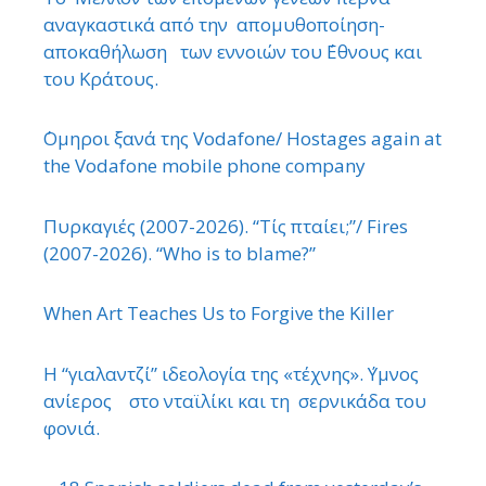
αναγκαστικά από την απομυθοποίηση-
αποκαθήλωση των εννοιών του ΄Εθνους και
του Κράτους.
΄Ομηροι ξανά της Vodafone/ Hostages again at
the Vodafone mobile phone company
Πυρκαγιές (2007-2026). “Τίς πταίει;”/ Fires
(2007-2026). “Who is to blame?”
When Art Teaches Us to Forgive the Killer
Η “γιαλαντζί” ιδεολογία της «τέχνης». ΄Υμνος
ανίερος στο νταϊλίκι και τη σερνικάδα του
φονιά.