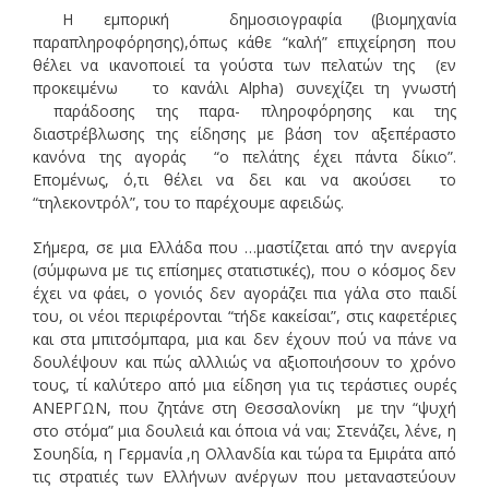
Η εμπορική δημοσιογραφία (βιομηχανία
παραπληροφόρησης),όπως κάθε “καλή” επιχείρηση που
θέλει να ικανοποιεί τα γούστα των πελατών της (εν
προκειμένω το κανάλι Alpha) συνεχίζει τη γνωστή
παράδοσης της παρα- πληροφόρησης και της
διαστρέβλωσης της είδησης με βάση τον αξεπέραστο
κανόνα της αγοράς “ο πελάτης έχει πάντα δίκιο”.
Επομένως, ό,τι θέλει να δει και να ακούσει το
“τηλεκοντρόλ”, του το παρέχουμε αφειδώς.
Σήμερα, σε μια Ελλάδα που …μαστίζεται από την ανεργία
(σύμφωνα με τις επίσημες στατιστικές), που ο κόσμος δεν
έχει να φάει, ο γονιός δεν αγοράζει πια γάλα στο παιδί
του, οι νέοι περιφέρονται “τήδε κακείσαι”, στις καφετέριες
και στα μπιτσόμπαρα, μια και δεν έχουν πού να πάνε να
δουλέψουν και πώς αλλλιώς να αξιοποιήσουν το χρόνο
τους, τί καλύτερο από μια είδηση για τις τεράστιες ουρές
ΑΝΕΡΓΩΝ, που ζητάνε στη Θεσσαλονίκη με την “ψυχή
στο στόμα” μια δουλειά και όποια νά ναι; Στενάζει, λένε, η
Σουηδία, η Γερμανία ,η Ολλανδία και τώρα τα Εμιράτα από
τις στρατιές των Ελλήνων ανέργων που μεταναστεύουν