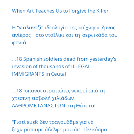
When Art Teaches Us to Forgive the Killer
Η “γιαλαντζί” ιδεολογία της «τέχνης». ΄Υμνος
ανίερος στο νταϊλίκι και τη σερνικάδα του
φονιά.
…18 Spanish soldiers dead from yesterday’s
invasion of thousands of ILLEGAL
IMMIGRANTS in Ceuta!
…18 Ισπανοί στρατιώτες νεκροί από τη
χτεσινή εισβολή χιλιάδων
ΛΑΘΡΟΜΕΤΑΝΑΣΤΩΝ στη Θέουτα!
“Γιατί εμεῖς δὲν τραγουδᾶμε γιὰ νὰ
ξεχωρίσουμε ἀδελφέ μου ἀπ᾿ τὸν κόσμο.