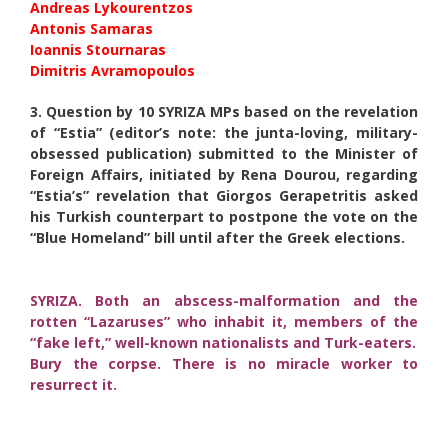
Andreas Lykourentzos
Antonis Samaras
Ioannis Stournaras
Dimitris Avramopoulos
3. Question by 10 SYRIZA MPs based on the revelation
of “Estia”
(editor’s note: the junta-loving, military-
obsessed publication) submitted to the Minister of
Foreign Affairs, initiated by Rena Dourou, regarding
“Estia’s” revelation that Giorgos Gerapetritis asked
his Turkish counterpart to postpone the vote on the
“Blue Homeland” bill until after the Greek elections.
SYRIZA. Both an abscess-malformation and the
rotten “Lazaruses” who inhabit it, members of the
“fake left,” well-known nationalists and Turk-eaters.
Bury the corpse. There is no miracle worker to
resurrect it.