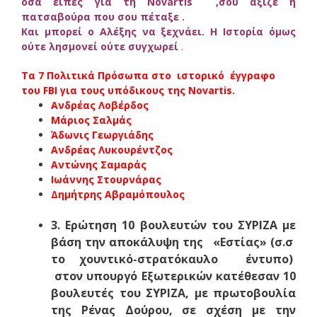
όσα είπες για τη
Novar
τ
is
,σου άξιζε η
πατσαβούρα που σου πέταξε .
Και μπορεί ο Αλέξης να ξεχνάει. Η Ιστορία όμως
ούτε λησμονεί ούτε συγχωρεί
.
Τα 7 Πολιτικά Πρόσωπα στο
ιστορικό έγγραφο
του FBI για τους υπόδικους της Novartis.
Ανδρέας Λοβέρδος
Μάριος Σαλμάς
Άδωνις Γεωργιάδης
Ανδρέας Λυκουρέντζος
Αντώνης Σαμαράς
Ιωάννης Στουρνάρας
Δημήτρης Αβραμόπουλος
3. Ερώτηση 10 βουλευτών του ΣΥΡΙΖΑ με
βάση την αποκάλυψη της «Εστίας» (σ.σ
το χουντικό-στρατόκαυλο έντυπο)
στον υπουργό Εξωτερικών κατέθεσαν 10
βουλευτές του ΣΥΡΙΖΑ, με πρωτοβουλία
της Ρένας Δούρου, σε σχέση με την