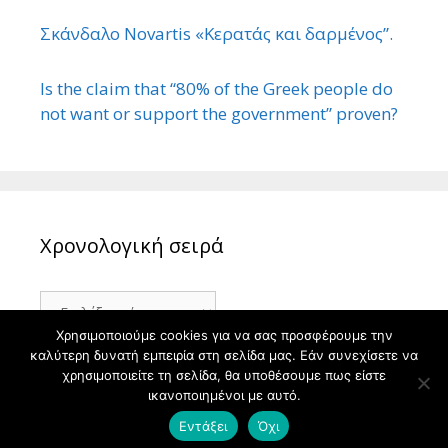
Σκάνδαλο Novartis «Κερατάς και δαρμένος”.
Is the claim that “80% of the Greek people do
not want or support the government” proven?
Χρονολογική σειρά
Χρονολογική
σειρά
Χρησιμοποιούμε cookies για να σας προσφέρουμε την
καλύτερη δυνατή εμπειρία στη σελίδα μας. Εάν συνεχίσετε να
χρησιμοποιείτε τη σελίδα, θα υποθέσουμε πως είστε
ικανοποιημένοι με αυτό.
© 2026 ΙΣΤΟΡΙΑ
• Φτιαγμένο με
GeneratePress
Εντάξει
Όχι