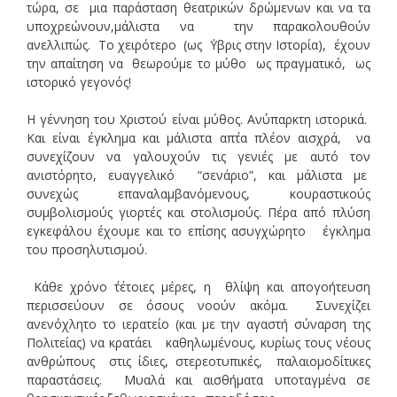
τώρα, σε μια παράσταση θεατρικών δρώμενων και να τα
υποχρεώνουν,μάλιστα να την παρακολουθούν
ανελλιπώς. Το χειρότερο (ως ΄Υβρις στην Ιστορία), έχουν
την απαίτηση να θεωρούμε το μύθο ως πραγματικό, ως
ιστορικό γεγονός!
Η γέννηση του Χριστού είναι μύθος. Ανύπαρκτη ιστορικά.
Και είναι έγκλημα και μάλιστα απ΄τα πλέον αισχρά, να
συνεχίζουν να γαλουχούν τις γενιές με αυτό τον
ανιστόρητο, ευαγγελικό “σενάριο”, και μάλιστα με
συνεχώς επαναλαμβανόμενους, κουραστικούς
συμβολισμούς γιορτές και στολισμούς. Πέρα από πλύση
εγκεφάλου έχουμε και το επίσης ασυγχώρητο έγκλημα
του προσηλυτισμού.
Κάθε χρόνο ΄τέτοιες μέρες, η θλίψη και απογοήτευση
περισσεύουν σε όσους νοούν ακόμα. Συνεχίζει
ανενόχλητο το ιερατείο (και με την αγαστή σύναρση της
Πολιτείας) να κρατάει καθηλωμένους, κυρίως τους νέους
ανθρώπους στις ίδιες, στερεοτυπικές, παλαιομοδίτικες
παραστάσεις. Μυαλά και αισθήματα υποταγμένα σε