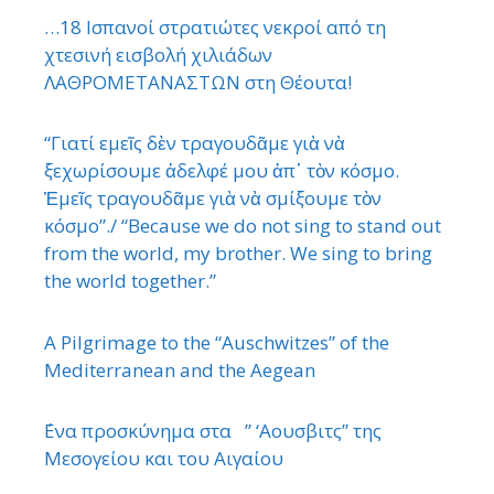
…18 Ισπανοί στρατιώτες νεκροί από τη
χτεσινή εισβολή χιλιάδων
ΛΑΘΡΟΜΕΤΑΝΑΣΤΩΝ στη Θέουτα!
“Γιατί εμεῖς δὲν τραγουδᾶμε γιὰ νὰ
ξεχωρίσουμε ἀδελφέ μου ἀπ᾿ τὸν κόσμο.
Ἐμεῖς τραγουδᾶμε γιὰ νὰ σμίξουμε τὸν
κόσμο”./ “Because we do not sing to stand out
from the world, my brother. We sing to bring
the world together.”
A Pilgrimage to the “Auschwitzes” of the
Mediterranean and the Aegean
΄Ενα προσκύνημα στα ” ‘Αουσβιτς” της
Μεσογείου και του Αιγαίου