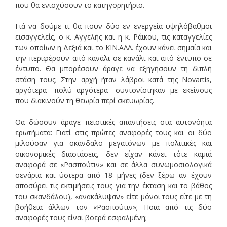
που θα ενισχύσουν το κατηγορητήριο.
Γιά να δούμε τι θα πουν δύο εν ενεργεία υψηλόβαθμοι
εισαγγελείς, ο κ. Αγγελής και η κ. Ράικου, τις καταγγελίες
των οποίων η Δεξιά και το ΚΙΝ.ΑΛΛ. έχουν κάνει σημαία και
την περιφέρουν από κανάλι σε κανάλι και από έντυπο σε
έντυπο. Θα μπορέσουν άραγε να εξηγήσουν τη διπλή
στάση τους; Στην αρχή ήταν λάβροι κατά της Novartis,
αργότερα -πολύ αργότερα- συντονίστηκαν με εκείνους
που διακινούν τη θεωρία περί σκευωρίας.
Θα δώσουν άραγε πειστικές απαντήσεις στα αυτονόητα
ερωτήματα: Γιατί στις πρώτες αναφορές τους και οι δύο
μιλούσαν για σκάνδαλο μεγατόνων με πολιτικές και
οικονομικές διαστάσεις, δεν είχαν κάνει τότε καμιά
αναφορά σε «Ρασπούτιν» και σε άλλα συνωμοσιολογικά
σενάρια και ύστερα από 18 μήνες (δεν ξέρω αν έχουν
αποσύρει τις εκτιμήσεις τους για την έκταση και το βάθος
του σκανδάλου), «ανακάλυψαν» είτε μόνοι τους είτε με τη
βοήθεια άλλων τον «Ρασπούτιν»; Ποια από τις δύο
αναφορές τους είναι βοερά εσφαλμένη;