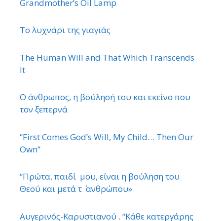
Grandmother’s Oil Lamp
Το λυχνάρι της γιαγιάς
The Human Will and That Which Transcends
It
Ο άνθρωπος, η βούλησή του και εκείνο που
τον ξεπερνά
“First Comes God’s Will, My Child… Then Our
Own”
“Πρώτα, παιδί μου, είναι η βούληση του
Θεού και μετά τ ΄ ανθρώπου»
Αυγερινός-Καρυστιανού . “Κάθε κατεργάρης