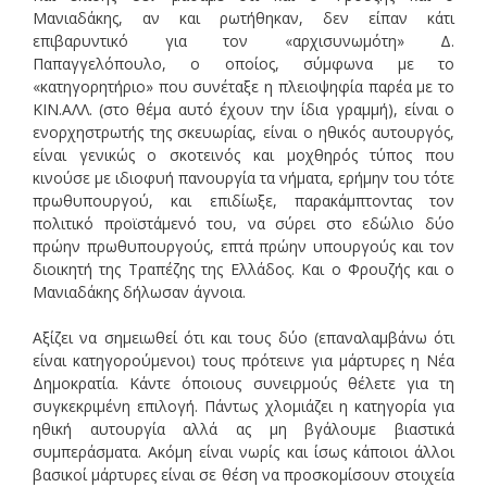
Μανιαδάκης, αν και ρωτήθηκαν, δεν είπαν κάτι
επιβαρυντικό για τον «αρχισυνωμότη» Δ.
Παπαγγελόπουλο, ο οποίος, σύμφωνα με το
«κατηγορητήριο» που συνέταξε η πλειοψηφία παρέα με το
ΚΙΝ.ΑΛΛ. (στο θέμα αυτό έχουν την ίδια γραμμή), είναι ο
ενορχηστρωτής της σκευωρίας, είναι ο ηθικός αυτουργός,
είναι γενικώς ο σκοτεινός και μοχθηρός τύπος που
κινούσε με ιδιοφυή πανουργία τα νήματα, ερήμην του τότε
πρωθυπουργού, και επιδίωξε, παρακάμπτοντας τον
πολιτικό προϊστάμενό του, να σύρει στο εδώλιο δύο
πρώην πρωθυπουργούς, επτά πρώην υπουργούς και τον
διοικητή της Τραπέζης της Ελλάδος. Και ο Φρουζής και ο
Μανιαδάκης δήλωσαν άγνοια.
Αξίζει να σημειωθεί ότι και τους δύο (επαναλαμβάνω ότι
είναι κατηγορούμενοι) τους πρότεινε για μάρτυρες η Νέα
Δημοκρατία. Κάντε όποιους συνειρμούς θέλετε για τη
συγκεκριμένη επιλογή. Πάντως χλομιάζει η κατηγορία για
ηθική αυτουργία αλλά ας μη βγάλουμε βιαστικά
συμπεράσματα. Ακόμη είναι νωρίς και ίσως κάποιοι άλλοι
βασικοί μάρτυρες είναι σε θέση να προσκομίσουν στοιχεία