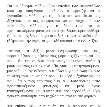
Για παράδειγμα: Μάθαμε όσα εναντίον των εισαγγελέων
κατά της Διαφθοράς κατέθεσαν ο Φρουζής και ο
Μανιαδάκης. Μάθαμε για τις πιέσεις που υποτίθεται πως
δέχτηκαν από τους Αμερικανούς για να ενοχοποιήσουν
πολιτικούς. Μάθαμε για τη θέση τους ότι οι
προστατευόμενοι μάρτυρες είναι ψευδομάρτυρες. Μάθαμε
ότι είπαν πως δεν υπάρχει σκάνδαλο Novartis. Μάθαμε ότι
εξέφρασαν την οργή τους επειδή κάποιοι τους ενέπλεξαν.
Ωστόσο, τα δεξιά μέσα ενημέρωσης που τους
παρουσιάζουν ως αξιόπιστους μάρτυρες ξέχασαν να μας
πουν ότι και οι δύο είναι κατηγορούμενοι, οπότε η
μαρτυρία τους έχει σχετική αξία, γιατί ως κατηγορούμενοι
μπορούν να ισχυρίζονται ό,τι θέλουν για να ελαφρύνουν
τη θέση τους και να θολώσουν τα νερά. Ξέχασαν να μας
πουν ότι ο ένας από τους δύο, ο κ. Μανιαδάκης, ήταν
προστατευόμενος μάρτυρας και μετά έγινε
κατηγορούμενος και συνελήφθη στο αεροδρόμιο λίγο
πριν την κοπανήσει από τη χώρα σαν τον Χριστοφοράκο.
Και επίσης δεν μάθαμε ότι και ο Φρουζής και ο