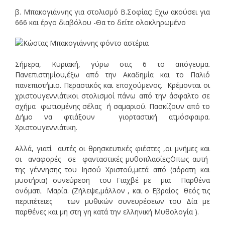
β. Μπακογιάννης για στολισμό Β.Σοφίας: Εχω ακούσει για
666 και έργο διαβόλου -Θα το δείτε ολοκληρωμένο
Σήμερα, Κυριακή, γύρω στις 6 το απόγευμα.
Πανεπιστημίου,έξω από την Ακαδημία και το Παλιό
πανεπιστήμιο. Περαστικός και εποχούμενος. Κρέμονται οι
χριστουγεννιάτικοι στολισμοί πάνω από την άσφαλτο σε
σχήμα φωτισμένης σέλας ή σαμαριού. Πασκίζουν από το
Δήμο να φτιάξουν γιορταστική ατμόσφαιρα.
Χριστουγεννιάτικη.
Αλλά, γιατί αυτές οι θρησκευτικές φιέστες ,οι μνήμες και
οι αναφορές σε φανταστικές μυθοπλασίες;΄Οπως αυτή
της γέννησης του Ιησού Χριστού,μετά από (αόρατη και
μυστήρια) συνεύρεση του Γιαχβέ με μια Παρθένα
ονόματι Μαρία. (Ζήλεψε,μάλλον , και ο Εβραίος θεός τις
περιπέτειες των μυθικών συνευρέσεων του Δία με
παρθένες και μη στη γη κατά την ελληνική Μυθολογία ).