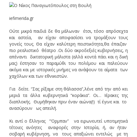
iefimerida.gr
Ούτε μικρά παιδιά δε θα μάλωναν έτσι, τόσο απρόσεχτα
και αστεία, αν είχαν αποφασίσει να τρομάξουν τους
γονείς τους. Θα είχαν καλύτερη πειστικότητα,θα έπαιζαν
πιο ρεαλιστικό θέατρο .Οι δύο ακροδεξιές κυβερνήσεις, η
απέναντι δικτατορική μάλιστα (αλλά κοντά πάει και η δική
μας) έστησαν το παραμύθι του πολέμου και παλεύουν
ακόμα και με ιστορικές μνήμες να ανάψουν τα αίματα των
χαχόλων και των εθνικιστών.
Για δείτε. “Σας ρίξαμε στη θάλασσα”,λένε από την από κει
μεριά τα άλλα κυβερνητικά “κοράκια”. Οι… Ιέρακες της
διαπλοκής. Θυμήθηκαν πριν έναν αιώνα(!) τί έγινε και το
ανασύρουν ως απειλή.
Κι αντί ο ΄Ελληνας “‘Ορμπαν” να ειρωνευτεί υποτιμητικά
τέτοιες ανόητες αναφορές στην Ιστορία, ή, αν ήταν
σοβαρή κυβέρνηση, να τους απαξιώνει εντελώς με τη