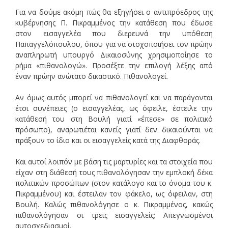
Για να δούμε ακόμη πώς θα εξηγήσει ο αντιπρόεδρος της
κυβέρνησης Π. Πικραμμένος την κατάθεση που έδωσε
στον εισαγγελέα που διερευνά την υπόθεση
Παπαγγελόπουλου, όπου για να στοχοποιήσει τον πρώην
αναπληρωτή υπουργό Δικαιοσύνης χρησιμοποίησε το
ρήμα «πιθανολογώ». Προσέξτε την επιλογή λέξης από
έναν πρώην ανώτατο δικαστικό. Πιθανολογεί.
Αν όμως αυτός μπορεί να πιθανολογεί και να παράγονται
έτσι συνέπειες (ο εισαγγελέας, ως όφειλε, έστειλε την
κατάθεσή του στη Βουλή γιατί «έπεσε» σε πολιτικό
πρόσωπο), αναρωτιέται κανείς γιατί δεν δικαιούνται να
πράξουν το ίδιο και οι εισαγγελείς κατά της Διαφθοράς.
Και αυτοί λοιπόν με βάση τις μαρτυρίες και τα στοιχεία που
είχαν στη διάθεσή τους πιθανολόγησαν την εμπλοκή δέκα
πολιτικών προσώπων (στον κατάλογο και το όνομα του κ.
Πικραμμένου) και έστειλαν τον φάκελο, ως όφειλαν, στη
Βουλή. Καλώς πιθανολόγησε ο κ. Πικραμμένος, κακώς
πιθανολόγησαν οι τρεις εισαγγελείς; Απεγνωσμένοι
αυτοσχεδιασμοί.