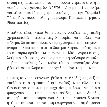
σιωπή της , τί μας λέει ο , ως τα μπούνια, χωμένος στο “φα-
γοπότι” των εξοπλισμών ΥΠΕΠΘ; “Δεν μπορεί να μιλάμε
για μέτρα οικοδόμησης εμπιστοσύνης με την Τουρκία”!
Τότε, Παναγιωτόπουλε, γιατί μιλάμε; Για πόλεμο, μήπως;
Είσαι αστείος!
΄Η μάλλον είσαι κακός θεατρίνος, αν νομίζεις πως επειδή
χρησιμοποιείς τέτοιες μεγαλοστομίες και απειλές για
πόλεμο, θα σε αφήσουμε να προχωρήσεις στη “στημένη”
αγορά οπλοστασίου από τα δικά μας λεφτά. Πείθεις μόνο
τους πατριωταράδες. Κι απέναντι το ίδιο. Αγράμματους,
λούμπεν, εθνικιστές, νοικοκυραίους. Τη σαβούρα γενικώς.
Σοβαρούς πολίτες όχι. Μόνο τέτοιο ακροατήριο δίνει
βάση σε όσα παλαβά και προσχεδιασμένα τσαμπουνάς.
Πρώτες το χορό σέρνουν, βέβαια, φυλλάδες της Δεξιάς.
Ντελίριο, έκτακτη επικαιρότητα. Ανεβάζουν το εθνικιστικό
θερμόμετρο στα ύψη με πηχυαίους τίτλους. Με τέτοια
φτιάχνουν τους πατριωταράδες. Με δεκάδες
(εκ)φοβιστικά, αποπροσανατολιστικά, προπαγανδιστικά,
ψεύτικα κείμενα. Για να δημιουργήσουν ατμόσφαιρα