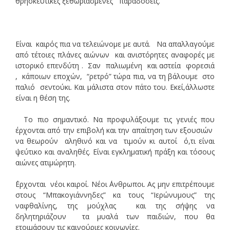
θρησκευτικές ξεθωριασμένες παραδόσεις.
Είναι καιρός πια να τελειώνομε με αυτά. Να απαλλαγούμε
από τέτοιες πλάνες αιώνων και ανιστόρητες αναφορές με
ιστορικό επενδύτη . Σαν παλιωμένη και αστεία φορεσιά
, κάποιων εποχών, “ρετρό” τώρα πια, να τη βάλουμε στο
παλιό σεντούκι. Και μάλιστα στον πάτο του. Εκεί,άλλωστε
είναι η θέση της.
Το πιο σημαντικό. Να προφυλάξουμε τις γενιές που
έρχονται από
την επιβολή και την απαίτηση των εξουσιών
να θεωρούν αληθινό και να τιμούν κι αυτοί ό,τι είναι
ψεύτικο και αναληθές. Είναι εγκληματική πράξη και τόσους
αιώνες ατιμώρητη.
΄Ερχονται νέοι καιροί. Νέοι ΄Ανθρωποι. Ας μην επιτρέπουμε
στους “Μπακογιάννηδες” κα τους “Ιερώνυμους” της
ναφθαλίνης, της μούχλας και της σήψης να
δηλητηριάζουν τα μυαλά των παιδιών, που θα
ετοιμάσουν τις καινούριες κοινωνίες.