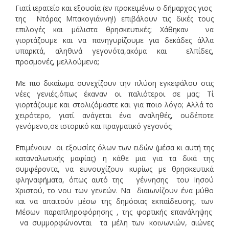
Γιατί ιερατείο και εξουσία (εν προκειμένω ο δήμαρχος γιος
της Ντόρας Μπακογιάννη!) επιβάλουν τις δικές τους
επιλογές και μάλιστα θρησκευτικές; Χάθηκαν να
γιορτάζουμε και να πανηγυρίζουμε για δεκάδες άλλα
υπαρκτά, αληθινά γεγονότα,ακόμα και ελπίδες,
προσμονές, μελλούμενα;
Με πιο δικαίωμα συνεχίζουν την πλύση εγκεφάλου στις
νέες γενιές,όπως έκαναν οι παλιότεροι σε μας; Τί
γιορτάζουμε και στολιζόμαστε και για ποιο λόγο; Αλλά το
χειρότερο, γιατί ανάγεται ένα αναληθές, ουδέποτε
γενόμενο,σε ιστορικό και πραγματικό γεγονός;
Επιμένουν οι εξουσίες όλων των ειδών (μέσα κι αυτή της
καταναλωτικής μαφίας) η κάθε μια για τα δικά της
συμφέροντα, να ευνουχίζουν κυρίως με θρησκευτικά
φληναφήματα, όπως αυτό της γέννησης του Ιησού
Χριστού, το νου των γενεών. Να διαιωνίζουν ένα μύθο
και να απαιτούν μέσω της δημόσιας εκπαίδευσης, των
Μέσων παραπληροφόρησης , της φορτικής επανάληψης
να συμμορφώνονται τα μέλη των κοινωνιών, αιώνες