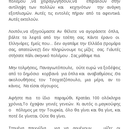
πολέμου ,να χειραγωγήσουν,να επιβάλουν στην
αντίληψη των πολλών και κεχηνότων την ανάγκη
εξοπλισμών. Αυτές τις εντολές πήραν από τα αφεντικά.
Αυτές εκτελούν.
Λοιπόν,να εξηγούμαστε Αν θέλετε να αγοράσετε όπλα,
βάλτε τα λεφτά από την τσέπη σας. Κάντε έρανο οι
Ελληνάρες. Εμείς που… δεν αγαπάμε την Ελλάδα (τρομάρα
σας, απατεώνες!) δεν πληρώνουμε τις μίζες σας. Γι΄αυτές
στήσατε πάλι σκηνικό πολέμου . Σας μάθαμε πια.
Μην τολμήσεις, Παναγιωτόπουλε, ούτε ευρώ να ξοδέψεις
από το δημόσιο κορβανά για όπλα και αναβαθμίσεις .Θα
ακολουθήσεις τον Τσοχατζόπουλο, μια μέρα, αν το
κάνεις. Να είσαι σίγουρος.
Αφήστε πια το ίδιο παραμύθι. Κρατάει 100 ολόκληρα
χρόνια,Το έχαψαν γενιές γενεών. Κι αυτός ο..μαγκούφης
ο πόλεμος με την Τουρκία, όλο θα γίνει και θα γίνε, και
ποτέ δε γίνεται. Ούτε θα γίνει.
Στημένα παιχνίδια για να αρμέγουν μίζες οι