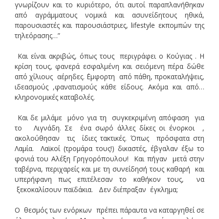
γνωρίζουν και το κυριότερο, ότι αυτοί παραπλανήθηκαν
από αγράμματους νομικά και ασυνείδητους ηθικά,
παρουσιαστές και παρουσιάστριες, lifestyle εκπομπών της
τηλεόρασης…”
Και είναι ακριβώς, όπως τους περιγράφει ο Κούγιας . Η
κρίση τους, φανερά εσφαλμένη και σειόμενη πέρα δώθε
από χίλιους αέρηδες. ΄Εμφορτη από πάθη, προκαταλήψεις,
ιδεασμούς ,φανατισμούς κάθε είδους. Ακόμα και από…
κληρονομικές καταβολές.
Και δε μιλάμε μόνο για τη συγκεκριμένη απόφαση για
το Λιγνάδη. Σε ένα σωρό άλλες δίκες οι ένορκοι ,
ακολούθησαν τις ίδιες τακτικές. Όπως πρόσφατα στη
Λαμία. Λαϊκοί (τρομάρα τους!) δικαστές, έβγαλαν έξω το
φονιά του Αλέξη Γρηγορόπουλου! Και πήγαν μετά στην
ταβέρνα, περιχαρείς και με τη συνείδησή τους καθαρή και
υπερήφανη πως επιτέλεσαν το καθήκον τους, να
ξεκοκαλίσουν παϊδάκια. Δεν διέπραξαν έγκλημα;
Ο θεσμός των ενόρκων πρέπει πάραυτα να καταργηθεί σε