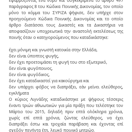
εφαρμόζοντας ένα νόμο και συγκεκριμένα το άρθρο 497
παράγραφος 8 του Κώδικα Ποινικής Δικονομίας, τον οποίο
μόνο το κόμμα του ΣΥΡΙΖΑ ψήφισε, δεν υπήρχε στον
προηγούμενο Κώδικα Ποινικής Δικονομίας και το οποίο
άρθρο διατάσσει τους Δικαστές και τα Δικαστήρια να
αποφασίζουν υποχρεωτικά την αναστολή εκτελέσεως της
ποινής όταν ο κατηγορούμενος που καταδικάστηκε:
έχει μόνιμη και γνωστή κατοικία στην Ελλάδα,
δεν είναι ύποπτος φυγής,
δεν έχει προετοιμάσει τη φυγή του στο εξωτερικό,
δεν είναι φυγόποινος,
δεν είναι φυγόδικος,
δεν έχει καταδικαστεί για κακούργημα και
δεν υπάρχει φόβος να διαπράξει, εάν μείνει ελεύθερος,
εγκλήματα
Ο κύριος Λιγνάδης καταδικάστηκε με ψήφους τέσσερις
έναντι τριών αθωωτικών για μία πράξη που τελέστηκε τον
Μάρτιο του 2015, δηλαδή πριν επτά ολόκληρα χρόνια,
χωρίς επί επτά χρόνια, ζώντας ελεύθερος, να έχει
διαπράξει έστω και τροχαία παράβαση και έχοντας επί
σχεδόν πενήντα έτη, λευκό ποινικό μητρώο.