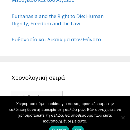
Euthanasia and the Right to Die: Human
Dignity, Freedom and the Law
Ευθανασία και Δικαίωμα στον Θάνατο
Χρονολογική σειρά
Χρονολογική
σειρά
Χρησιμοποιούμε cookies για να σας προσφέρουμε την
καλύτερη δυνατή εμπειρία στη σελίδα μας. Εάν συνεχίσετε να
χρησιμοποιείτε τη σελίδα, θα υποθέσουμε πως είστε
ικανοποιημένοι με αυτό.
© 2026 ΙΣΤΟΡΙΑ
• Φτιαγμένο με
GeneratePress
Εντάξει
Όχι