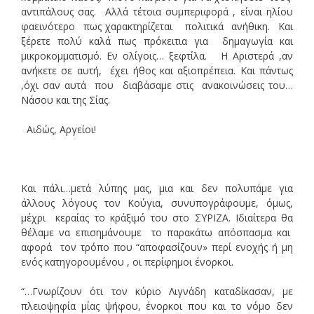
αντιπάλους σας. Αλλά τέτοια συμπεριφορά , είναι ηλίου
φαεινότερο πως χαρακτηρίζεται πολιτικά ανήθικη. Και
ξέρετε πολύ καλά πως πρόκειτια για δημαγωγία και
μικροκομματισμό. Εν ολίγοις… ξεφτίλα. Η Αριστερά ,αν
ανήκετε σε αυτή, έχει ήθος και αξιοπρέπεια. Και πάντως
,όχι σαν αυτά που διαβάσαμε στις ανακοινώσεις του…
Νάσου και της Σίας.
Αιδώς, Αργείοι!
Και πάλι…μετά λύπης μας, μια και δεν πολυπάμε για
άλλους λόγους τον Κούγια, συνυπογράφουμε, όμως,
μέχρι κεραίας το κράξιμό του στο ΣΥΡΙΖΑ. Ιδιαίτερα θα
θέλαμε να επισημάνουμε το παρακάτω απόσπασμα και
αφορά τον τρόπο που “αποφασίζουν» περί ενοχής ή μη
ενός κατηγορουμένου , οι περίφημοι ένορκοι.
“…Γνωρίζουν ότι τον κύριο Λιγνάδη καταδίκασαν, με
πλειοψηφία μίας ψήφου, ένορκοι που και το νόμο δεν