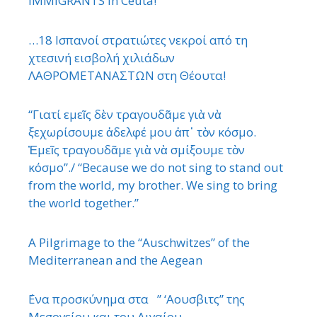
IMMIGRANTS in Ceuta!
…18 Ισπανοί στρατιώτες νεκροί από τη
χτεσινή εισβολή χιλιάδων
ΛΑΘΡΟΜΕΤΑΝΑΣΤΩΝ στη Θέουτα!
“Γιατί εμεῖς δὲν τραγουδᾶμε γιὰ νὰ
ξεχωρίσουμε ἀδελφέ μου ἀπ᾿ τὸν κόσμο.
Ἐμεῖς τραγουδᾶμε γιὰ νὰ σμίξουμε τὸν
κόσμο”./ “Because we do not sing to stand out
from the world, my brother. We sing to bring
the world together.”
A Pilgrimage to the “Auschwitzes” of the
Mediterranean and the Aegean
΄Ενα προσκύνημα στα ” ‘Αουσβιτς” της
Μεσογείου και του Αιγαίου