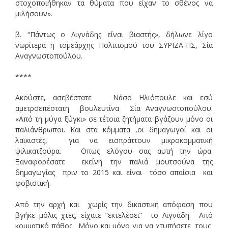
στοχοποιήθηκαν τα θύματα που είχαν το σθένος να
μιλήσουν».
β. “Πάντως ο Λιγνάδης είναι βιαστής», δήλωνε λίγο
νωρίτερα η τομεάρχης Πολιτισμού του ΣΥΡΙΖΑ-ΠΣ, Σία
Αναγνωστοπούλου.
****​
Ακούστε, ασεβέστατε Νάσο Ηλιόπουλε και εσύ
αμετροεπέστατη βουλευτίνα Σία Αναγνωστοπούλου.
«Από τη μύγα ξύγκι» σε τέτοια ζητήματα βγάζουν μόνο οι
παλιάνθρωποι. Και στα κόμματα ,οι δημαγωγοί και οι
λαϊκιστές, για να εισπράττουν μικροκομματική
ψιλικατζούρα. ΄Οπως ελόγου σας αυτή την ώρα.
Ξαναφορέσατε εκείνη την παλιά μουτσούνα της
δημαγωγίας πριν το 2015 και είναι τόσο απαίσια και
φοβιστική.
Από την αρχή και χωρίς την δικαστική απόφαση που
βγήκε μόλις χτες, είχατε “εκτελέσει” το Λιγνάδη. Από
κομματικό πάθος. Μόνο και μόνο για να χτυπήσετε τους