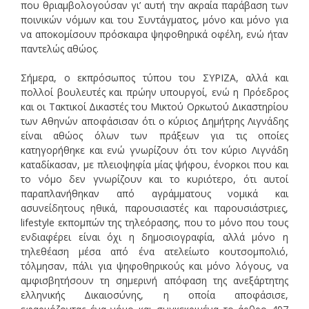
που θριαμβολογούσαν γι’ αυτή την ακραία παράβαση των
ποινικών νόμων και του Συντάγματος, μόνο και μόνο για
να αποκομίσουν πρόσκαιρα ψηφοθηρικά οφέλη, ενώ ήταν
παντελώς αθώος.
Σήμερα, ο εκπρόσωπος τύπου του ΣΥΡΙΖΑ, αλλά και
πολλοί βουλευτές και πρώην υπουργοί, ενώ η Πρόεδρος
και οι Τακτικοί Δικαστές του Μικτού Ορκωτού Δικαστηρίου
των Αθηνών αποφάσισαν ότι ο κύριος Δημήτρης Λιγνάδης
είναι αθώος όλων των πράξεων για τις οποίες
κατηγορήθηκε και ενώ γνωρίζουν ότι τον κύριο Λιγνάδη
καταδίκασαν, με πλειοψηφία μίας ψήφου, ένορκοι που και
το νόμο δεν γνωρίζουν και το κυριότερο, ότι αυτοί
παραπλανήθηκαν από αγράμματους νομικά και
ασυνείδητους ηθικά, παρουσιαστές και παρουσιάστριες,
lifestyle εκπομπών της τηλεόρασης, που το μόνο που τους
ενδιαφέρει είναι όχι η δημοσιογραφία, αλλά μόνο η
τηλεθέαση μέσα από ένα ατελείωτο κουτσομπολιό,
τόλμησαν, πάλι για ψηφοθηρικούς και μόνο λόγους, να
αμφισβητήσουν τη σημερινή απόφαση της ανεξάρτητης
ελληνικής Δικαιοσύνης, η οποία αποφάσισε,