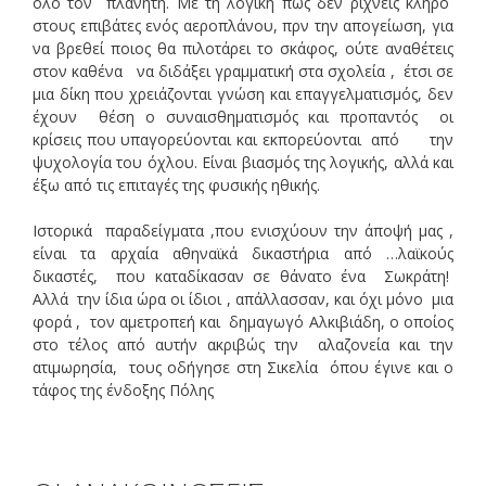
όλο τον πλανήτη. Με τη λογική πως δεν ρίχνεις κλήρο
στους επιβάτες ενός αεροπλάνου, πρν την απογείωση, για
να βρεθεί ποιος θα πιλοτάρει το σκάφος, ούτε αναθέτεις
στον καθένα να διδάξει γραμματική στα σχολεία , έτσι σε
μια δίκη που χρειάζονται γνώση και επαγγελματισμός, δεν
έχουν θέση ο συναισθηματισμός και προπαντός οι
κρίσεις που υπαγορεύονται και εκπορεύονται από την
ψυχολογία του όχλου. Είναι βιασμός της λογικής, αλλά και
έξω από τις επιταγές της φυσικής ηθικής.
Ιστορικά παραδείγματα ,που ενισχύουν την άποψή μας ,
είναι τα αρχαία αθηναϊκά δικαστήρια από …λαϊκούς
δικαστές, που καταδίκασαν σε θάνατο ένα Σωκράτη!
Αλλά την ίδια ώρα οι ίδιοι , απάλλασσαν, και όχι μόνο μια
φορά , τον αμετροπεή και δημαγωγό Αλκιβιάδη, ο οποίος
στο τέλος από αυτήν ακριβώς την αλαζονεία και την
ατιμωρησία, τους οδήγησε στη Σικελία όπου έγινε και ο
τάφος της ένδοξης Πόλης