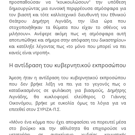
προσπαθούσαν να “κουκουλώσουν” την υπόθεση
δημιουργώντας μια ευνοϊκή περιρρέουσα ατμόσφαιρα για
τον βιαστή και τότε καλλιτεχνικό διευθυντή του Εθνικού
Θεάτρου Δημήτρη Λιγνάδη, την ίδια ώρα που
στοχοποιήθηκαν τα θύματα που είχαν το σθένος να
μιλήσουν». Ανέφερε ακόμη πως «η ατμόσφαιρα αυτή
αποτυπώθηκε και σήμερα στην απόφαση του δικαστηρίου»
και κατέληξε λέγοντας πως «το μόνο που μπορεί να πει
κανείς είναι ντροπή».
Η αντίδραση του κυβερνητικού εκπροσώπου
Άμεση ήταν η αντίδραση του κυβερνητικού εκπροσώπου
που δεν βρήκε λέξη να πει για το γεγονός πως ο
καταδικασμένος σε φυλάκιση για βιασμούς, Δημήτρης
Λιγνάδης, θα κυκλοφορεί ελεύθερος. Ο Γιάννης
Οικονόμου, βρήκε με ευκολία όμως τα λόγια για να
επιτεθεί στον ΣΥΡΙΖΑ-Π.Σ.
«Μόνο ένα κόμμα που έχει αποφασίσει να πορευτεί μέσα
στο βούρκο και την αθλιότητα θα επιχειρούσε να
μετατρέψει σε αντικείμενο χυδαίας κομματικής