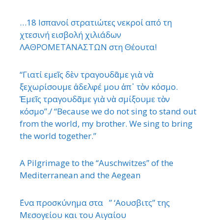
…18 Ισπανοί στρατιώτες νεκροί από τη
χτεσινή εισβολή χιλιάδων
ΛΑΘΡΟΜΕΤΑΝΑΣΤΩΝ στη Θέουτα!
“Γιατί εμεῖς δὲν τραγουδᾶμε γιὰ νὰ
ξεχωρίσουμε ἀδελφέ μου ἀπ᾿ τὸν κόσμο.
Ἐμεῖς τραγουδᾶμε γιὰ νὰ σμίξουμε τὸν
κόσμο”./ “Because we do not sing to stand out
from the world, my brother. We sing to bring
the world together.”
A Pilgrimage to the “Auschwitzes” of the
Mediterranean and the Aegean
΄Ενα προσκύνημα στα ” ‘Αουσβιτς” της
Μεσογείου και του Αιγαίου