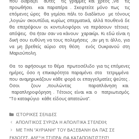
που διαβάζει αυτές τις γραμμές και χρέος ,να τις
προωθήσει και παραπέρα . Σκεφτείτε μόνο πως τις
επόμενες ώρες θα γεμίσει πάλι το διαδίκτυο με τόνους
,λογιών σκουπίδια, κυρίως σπερματικά, αλλά πουθενά δε
θα επιτρέψουν οι κοντυλοφόροι να περάσουν τέτοιες
απόψεις. Θα ήταν σαν να κάνουν χαρακίρι. Κι εδώ είναι η
δική σου ευθύνη να τους πολεμήσεις ,αν μη τι άλλο, για
να μη βρεθείς αύριο στη θέση ενός Ουκρανού στη
Μαριούπολη.
Θα το αφήσουμε το θέμα πρωτοσέλιδο για τις επόμενες
ημέρες, όσο η επικαιρότητα παραμένει στα τετριμμένα
που αναμηρυκάζουν κάθε φορά οι επαγγελματίες ψεύτες .
΄Οσοι ζουν ,πουλώντας παραπλάνηση και
παραπληροφόρηση . Τέτοιος είναι και ο πατριωτισμός.
“Το καταφύγιο κάθε είδους απατεώνα”.
Κατηγορίες
ΙΣΤΟΡΙΚΕΣ ΣΕΛΙΔΕΣ
ΑΠΟΛΙΤΙΚΟΣ ΣΥΡΙΖΑ Η ΑΠΟΛΙΤΙΚΑ ΣΤΕΛΕΧΗ;
ΜΕ ΤΗΝ “ΑΥΡΙΑΝΗ” ΤΟΥ ΒΑΞΕΒΑΝΗ ΘΑ ΠΑΣ ΣΕ
ΕΚΛΟΓΕΣ, ΑΛΕΞΗ ΤΣΙΠΡΑ; ΘΑ ΚΑΤΑΠΟΝΤΙΣΤΕΙΣ!