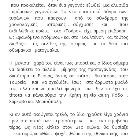
που προκαλείται όταν ένα γεγονός εξωθεί μια αλυσίδα
παρόμοιων γεγονότων. Το νέο επεκτατικό δόγμα των
τυράννων, που πάσχουν από το σύνδρομο της
χρονολογικής, ιστορικής… σύγχυσης και που
εκδηλώθηκε πρώτα στο «Τσάρο», είχε άμεση επίδραση,
ως «φαινόμενο Ντόμινου» και στο “Σουλτάνο”. Και τούτος
διαβάζει τις σελίδες της Ιστορίας με τα δικά του
οθωμανικά ματογυάλια.
Η μέγιστη χαρά του είναι πως μπορεί και ο ίδιος σήμερα
να διαθέτει το άλλοθι μίμησης της προπαγάνδας του
δικτάτορα τη Ρωσίας, όντας και τούτος δικτάτορας στην
Τουρκία. Και να σχεδιάζει, ίσως, στο άρρωστο μυαλό
του, αλλά και να απειλεί φανερά πως δεν το έχει σε
τίποτα να κάνει αύριο την Κρήτη ,τη Χίο και τη Ρόδο …
Χάρκοβο και Μαριούπολη.
Κι αν αυτό ακούγεται τρελό, το ίδιο ηχούσε λίγα χρόνια
πριν στα αυτιά των περισσότερων , πως ένα αιμοβόρο
τέρας, ως Νέος Χίτλερ στον 21ο αιώνα, θα θυσίαζε
εκατομμύρια αθώες ψυχές ,θύματα της εθνικιστικής του