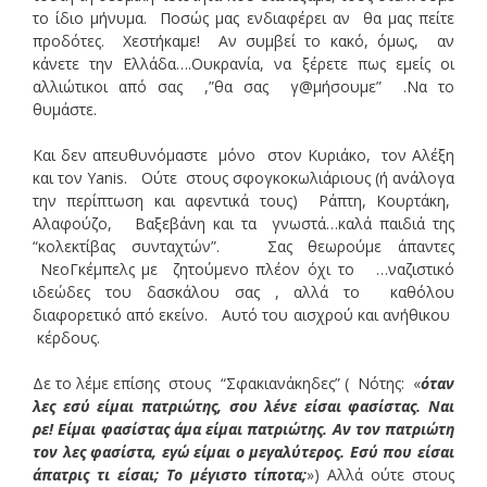
το ίδιο μήνυμα. Ποσώς μας ενδιαφέρει αν θα μας πείτε
προδότες. Χεστήκαμε! Αν συμβεί το κακό, όμως, αν
κάνετε την Ελλάδα….Ουκρανία, να ξέρετε πως εμείς οι
αλλιώτικοι από σας ,”θα σας γ@μήσουμε” .Να το
θυμάστε.
Και δεν απευθυνόμαστε μόνο στον Κυριάκο, τον Αλέξη
και τον Yanis. Ούτε στους σφογκοκωλιάριους (ή ανάλογα
την περίπτωση και αφεντικά τους) Ράπτη, Κουρτάκη,
Αλαφούζο, Βαξεβάνη και τα γνωστά…καλά παιδιά της
“κολεκτίβας συνταχτών”. Σας θεωρούμε άπαντες
ΝεοΓκέμπελς με ζητούμενο πλέον όχι το …ναζιστικό
ιδεώδες του δασκάλου σας , αλλά το καθόλου
διαφορετικό από εκείνο. Αυτό του αισχρού και ανήθικου
κέρδους.
Δε το λέμε επίσης στους “Σφακιανάκηδες” ( Νότης: «
όταν
λες εσύ είμαι πατριώτης, σου λένε είσαι φασίστας. Ναι
ρε! Είμαι φασίστας άμα είμαι πατριώτης. Αν τον πατριώτη
τον λες φασίστα, εγώ είμαι ο μεγαλύτερος. Εσύ που είσαι
άπατρις τι είσαι; Το μέγιστο τίποτα;
») Αλλά ούτε στους