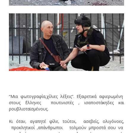
“Μια φωτογραφία,χίλιες λέξεις”. Εξαιρετικά αφιερωμένη
στους ΄Ελληνες πουτινιστές , ισαποστάκηδες και
ρουβλιοταϊσμένους.
Κι όταν, αγαπητέ φίλε, τούτοι, ασεβείς, ολιγόνοες,
προκλητικοί ,απάνθρωποι τολμούν μπροστά σου να