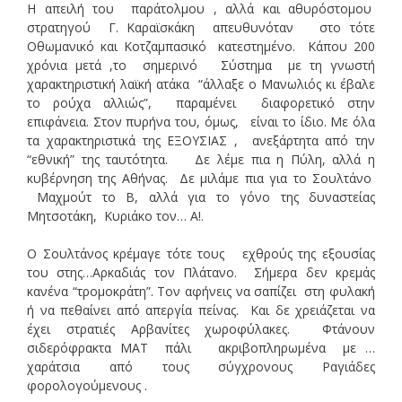
Η απειλή του παράτολμου , αλλά και αθυρόστομου
στρατηγού Γ. Καραϊσκάκη απευθυνόταν στο τότε
Οθωμανικό και Κοτζαμπασικό κατεστημένο. Κάπου 200
χρόνια μετά ,το σημερινό Σύστημα με τη γνωστή
χαρακτηριστική λαϊκή ατάκα “άλλαξε ο Μανωλιός κι έβαλε
το ρούχα αλλιώς”, παραμένει διαφορετικό στην
επιφάνεια. Στον πυρήνα του, όμως, είναι το ίδιο. Με όλα
τα χαρακτηριστικά της ΕΞΟΥΣΙΑΣ , ανεξάρτητα από την
“εθνική” της ταυτότητα. Δε λέμε πια η Πύλη, αλλά η
κυβέρνηση της Αθήνας. Δε μιλάμε πια για το Σουλτάνο
Μαχμούτ το Β, αλλά για το γόνο της δυναστείας
Μητσοτάκη, Κυριάκο τον… Α!.
Ο Σουλτάνος κρέμαγε τότε τους εχθρούς της εξουσίας
του στης…Αρκαδιάς τον Πλάτανο. Σήμερα δεν κρεμάς
κανένα “τρομοκράτη”. Τον αφήνεις να σαπίζει στη φυλακή
ή να πεθαίνει από απεργία πείνας. Και δε χρειάζεται να
έχει στρατιές Αρβανίτες χωροφύλακες. Φτάνουν
σιδερόφρακτα ΜΑΤ πάλι ακριβοπληρωμένα με …
χαράτσια από τους σύγχρονους Ραγιάδες
φορολογούμενους .