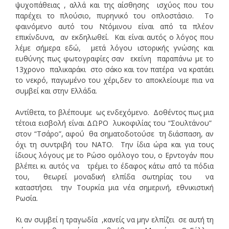
ψυχοπάθειας , αλλά και της αίσθησης ισχύος που του
παρέχει το πλούσιο, πυρηνικό του οπλοστάσιο. Το
φαινόμενο αυτό του Ντόμινου είναι από τα πλέον
επικίνδυνα, αν εκδηλωθεί. Και είναι αυτός ο λόγος που
λέμε σήμερα εδώ, μετά λόγου ιστορικής γνώσης και
ευθύνης πως φωτογραφίες σαν εκείνη παραπάνω με το
13χρονο παλικαράκι στο σάκο και τον πατέρα να κρατάει
το νεκρό, παγωμένο του χέρι,δεν το αποκλείουμε πια να
συμβεί και στην Ελλάδα.
Αντίθετα, το βλέπουμε ως ενδεχόμενο. Δοθέντος πως μια
τέτοια εισβολή είναι ΔΩΡΟ λυκοφιλίας του “Σουλτάνου”
στον “Τσάρο”, αφού θα σηματοδοτούσε τη διάσπαση, αν
όχι τη συντριβή του ΝΑΤΟ. Την ίδια ώρα και για τους
ίδιους λόγους με το Ρώσο ομόλογο του, ο Ερντογάν που
βλέπει κι αυτός να τρέμει το έδαφος κάτω από τα πόδια
του, θεωρεί μοναδική ελπίδα σωτηρίας του να
καταστήσει την Τουρκία μια νέα σημερινή, εθνικιστική
Ρωσία.
Κι αν συμβεί η τραγωδία ,κανείς να μην ελπίζει σε αυτή τη