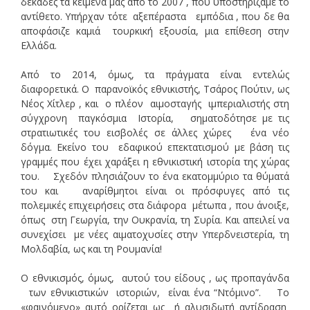
δεκάδες τα κείμενά μας από το 2007 , που υποστηρίζαμε το
αντίθετο. Υπήρχαν τότε αξεπέραστα εμπόδια , που δε θα
αποφάσιζε καμιά τουρκική εξουσία, μια επίθεση στην
Ελλάδα.
Από το 2014, όμως, τα πράγματα είναι εντελώς
διαφορετικά. Ο παρανοϊκός εθνικιστής, Τσάρος Πούτιν, ως
Νέος Χίτλερ , και ο πλέον αιμοσταγής ιμπεριαλιστής στη
σύγχρονη παγκόσμια Ιστορία, σηματοδότησε με τις
στρατιωτικές του εισβολές σε άλλες χώρες ένα νέο
δόγμα. Εκείνο του εδαφικού επεκτατισμού με βάση τις
γραμμές που έχει χαράξει η εθνικιστική ιστορία της χώρας
του. Σχεδόν πλησιάζουν το ένα εκατομμύριο τα θύματά
του και αναρίθμητοι είναι οι πρόσφυγες από τις
πολεμικές επιχειρήσεις στα διάφορα μέτωπα , που άνοιξε,
όπως στη Γεωργία, την Ουκρανία, τη Συρία. Και απειλεί να
συνεχίσει με νέες αιματοχυσίες στην Υπερδνειστερία, τη
Μολδαβία, ως και τη Ρουμανία!
Ο εθνικισμός, όμως, αυτού του είδους , ως προπαγάνδα
των εθνικιστικών ιστοριών, είναι ένα “Ντόμινο”. Το
«φαινόμενο» αυτό ορίζεται ως ή αλυσιδωτή αντίδραση