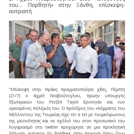
του… Πορθητή» στην Ξάνθη, επίσκεψη-
αστραπή
“Επίσκεψη στην Θράκη πραγματοποίησε χθες, Πέμπτη
(21/7) ο Αχμέτ Νταβούτογλου, πρώην υπουργός
Εξωτερικών του Ρετζέπ Ταγίπ Ερντογάν και νυν
ορκισμένος πολέμιός του. Ο πρόεδρος του «Κόμματος του
Μέλλοντος» της Τουρκίας είχε τετ α τετ με τουρκόφωνους
της μειονότητας και σε σχόλιό του στον προσωπικό του
λογαριασμό στο twitter προχώρησε σε μια προκλητική
δήλωση. ανέφερε ότι βρέθηκε στην περιοχή όπου ζουν