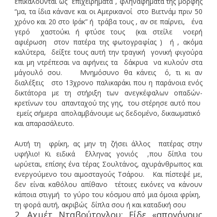
επικαλούνται ως επιχειρήματα , φληναφήματα της μορφής
“μα, τα ίδια κάνανε και οι Αμερικανοί στο Βιετνάμ πριν 50
χρόνο και 20 στο Ιράκ” ή τράβα τους , αν σε παίρνει, ένα
γερό χαστούκι ή φτύσε τους (και στείλε νοερή
αφιέρωση στον πατέρα της φωτογραφίας ) ή , ακόμα
καλύτερα, δείξτε τους αυτή την τραγική γονική φιγούρα
και μη ντρέπεσαι να αφήνεις τα δάκρυα να κυλούν στα
μάγουλό σου. Μνημόσυνο θα κάνεις ό, τι κι αν
διαλέξεις στο 13χρονο παλικαράκι που η παράνοια ενός
δικτάτορα με τη στήριξη των ανεγκέφαλων οπαδών-
κρετίνων του απανταχού της γης, του στέρησε αυτό που
εμείς σήμερα απολαμβάνουμε ως δεδομένο, δικαωματικό
και απαρασάλευτο.
Αυτή τη φρίκη, ας μην τη ζήσει άλλος πατέρας στην
υφήλιο! Κι ειδικά ΄Ελληνας γονιός ,που δίπλα του
ωρύεται, επίσης ένα τέρας Σουλτάνος, αχυράνθρωπος και
ενεργούμενο του αιμοσταγούς Τσάρου. Και πίστεψέ με,
δεν είναι καθόλου απίθανο τέτοιες εικόνες να κάνουν
κάποια στιγμή το γύρο του κόσμου από μια όμοια φρίκη,
τη φορά αυτή, ακριβώς δίπλα σου ή και καταδική σου
2. Αχμέτ Νταβούτογλου: Είδε «απογόνους