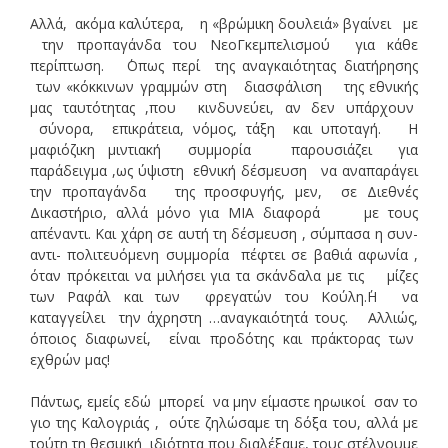
Αλλά, ακόμα καλύτερα, η «βρώμικη δουλειά» βγαίνει με
την προπαγάνδα του ΝεοΓκεμπελισμού για κάθε
περίπτωση. ΄Οπως περί της αναγκαιότητας διατήρησης
των «κόκκινων γραμμών στη διασφάλιση της εθνικής
μας ταυτότητας ,που κινδυνεύει, αν δεν υπάρχουν
σύνορα, επικράτεια, νόμος, τάξη και υποταγή. Η
μαφιόζικη μιντιακή συμμορία παρουσιάζει για
παράδειγμα ,ως ύψιστη εθνική δέσμευση να αναπαράγει
την προπαγάνδα της προσφυγής, μεν, σε Διεθνές
Δικαστήριο, αλλά μόνο για ΜΙΑ διαφορά με τους
απέναντι. Και χάρη σε αυτή τη δέσμευση , σύμπασα η συν-
αντι- πολιτευόμενη συμμορία πέφτει σε βαθιά αφωνία ,
όταν πρόκειται να μιλήσει για τα σκάνδαλα με τις μίζες
των Ραφάλ και των φρεγατών του Κούλη.΄Η να
καταγγείλει την άχρηστη …αναγκαιότητά τους. Αλλιώς,
όποιος διαφωνεί, είναι προδότης και πράκτορας των
εχθρών μας!
Πάντως, εμείς εδώ μπορεί να μην είμαστε ηρωικοί σαν το
γιο της Καλογριάς , ούτε ζηλώσαμε τη δόξα του, αλλά με
τούτη τη θεσμική ιδιότητα που διαλέξαμε, τους στέλνουμε