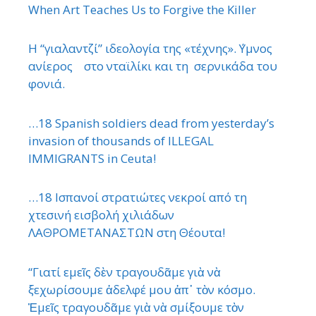
When Art Teaches Us to Forgive the Killer
Η “γιαλαντζί” ιδεολογία της «τέχνης». ΄Υμνος
ανίερος στο νταϊλίκι και τη σερνικάδα του
φονιά.
…18 Spanish soldiers dead from yesterday’s
invasion of thousands of ILLEGAL
IMMIGRANTS in Ceuta!
…18 Ισπανοί στρατιώτες νεκροί από τη
χτεσινή εισβολή χιλιάδων
ΛΑΘΡΟΜΕΤΑΝΑΣΤΩΝ στη Θέουτα!
“Γιατί εμεῖς δὲν τραγουδᾶμε γιὰ νὰ
ξεχωρίσουμε ἀδελφέ μου ἀπ᾿ τὸν κόσμο.
Ἐμεῖς τραγουδᾶμε γιὰ νὰ σμίξουμε τὸν