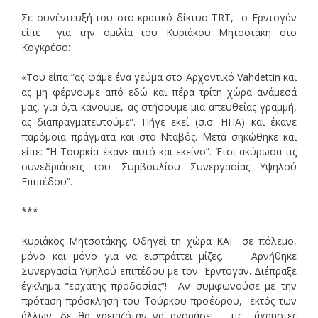
Σε συνέντευξή του στο κρατικό δίκτυο TRT, ο Ερντογάν
είπε για την ομιλία του Κυριάκου Μητσοτάκη στο
Κογκρέσο:
«Του είπα ”ας φάμε ένα γεύμα στο Αρχοντικό Vahdettin και
ας μη φέρνουμε από εδώ και πέρα ​​τρίτη χώρα ανάμεσά
μας, για ό,τι κάνουμε, ας στήσουμε μια απευθείας γραμμή,
ας διαπραγματευτούμε”. Πήγε εκεί (σ.σ. ΗΠΑ) και έκανε
παρόμοια πράγματα και στο Νταβός. Μετά σηκώθηκε και
είπε: ”Η Τουρκία έκανε αυτό και εκείνο”. Έτσι ακύρωσα τις
συνεδριάσεις του Συμβουλίου Συνεργασίας Υψηλού
Επιπέδου”.
***
Κυριάκος Μητσοτάκης. Οδηγεί τη χώρα ΚΑΙ σε πόλεμο,
μόνο και μόνο για να εισπράττει μίζες. Αρνήθηκε
Συνεργασία Υψηλού επιπέδου με τον Ερντογάν. Διέπραξε
έγκλημα “εσχάτης προδοσίας”! Αν συμφωνούσε με την
πρόταση-πρόσκληση του Τούρκου προέδρου, εκτός των
άλλων, δε θα χρειαζόταν να αγοράσει τις άχρηστες