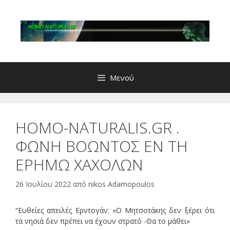
Μετάβαση
σε
περιεχόμενο
Μενού
HOMO-NATURALIS.GR .
ΦΩΝΗ ΒΟΩΝΤΟΣ ΕΝ ΤΗ
ΕΡΗΜΩ ΧΑΧΟΛΩΝ
26 Ιουλίου 2022
από
nikos Adamopoulos
“Ευθείες απειλές Ερντογάν: «Ο Μητσοτάκης δεν ξέρει ότι
τα νησιά δεν πρέπει να έχουν στρατό -Θα το μάθει»