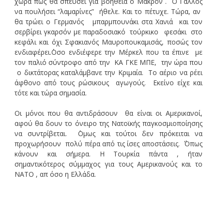
χώρα πως θα σπεύσει για βοήθεια ο Μακρόν . Ο Γάλλος
να πουλήσει “λαμαρίνες” ήθελε. Και το πέτυχε. Τώρα, αν
θα τρώει ο Γερμανός μπαρμπουνάκι στα Χανιά και τον
σερβίρει γκαρσόν με παραδοσιακό τούρκικο φεσάκι στο
κεφάλι και όχι Σφακιανός Μαυροπουκαμισάς, ποσώς τον
ενδιαφέρει.΄Οσο ενδιέφερε την Μέρκελ που τα έπινε με
τον παλιό σύντροφο από την ΚΑ ΓΚΕ ΜΠΕ, την ώρα που
ο δικτάτορας καταλάμβανε την Κριμαία. Το αέριο να ρέει
άφθονο από τους ρώσικους αγωγούς. Εκείνο είχε και
τότε και τώρα σημασία.
Οι μόνοι που θα αντιδράσουν θα είναι οι Αμερικανοί,
αφού θα δουν το όνειρο της Νατοϊκής παγκοσμιοποίησης
να συντρίβεται. ΄Ομως και τούτοι δεν πρόκειται να
προχωρήσουν πολύ πέρα από τις ίσες αποστάσεις. ΄Όπως
κάνουν και σήμερα. Η Τουρκία πάντα , ήταν
σημαντικότερος σύμμαχος για τους Αμερικανούς και το
ΝΑΤΟ , απ όσο η Ελλάδα.