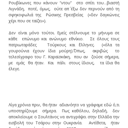
Ρουβίκωνες που κάνουν “ντου” στο σπίτι του…βιαστή
Λιγνάδη, ποτέ, όμως, ούτε απ΄ έξω δεν περνούν από τη
σφηκοφωλιά της Ρώσικης Πρεσβείας («δεν δαγκώνεις
χέρι που σε ταϊζει»).
Δεν είναι μόνο τούτοι. Εμείς στέλνουμε το μήνυμα σε
κάθε επώνυμο και ανώνυμο εθνίκιο. Σε όλους τους
πατριωταράδες Τούρκους και ΄Ελληνες. («όλα τα
γουρούνια έχουν ίδια μούρη).΄Όπως, ακριβώς το
τελεσίγραφο του Γ. Καραϊσκάκη, που αν ζούσε σήμερα,
με εμάς θα ήταν. Και πάλι στους ίδιους, τα ίδια θα
έλεγε.
Λίγα χρόνια πριν, θα ήταν αδιανόητο να γράφαμε εδώ ό,τι
υποστηρίζουμε σήμερα. Πως καθόλου, δηλαδή, δεν
αποκλείουμε ο Σουλτάνος να αντιγράψει στην Ελλάδα την
εισβολή του Τσάρου στην Ουκρανία. Αντίθετα, ήταν