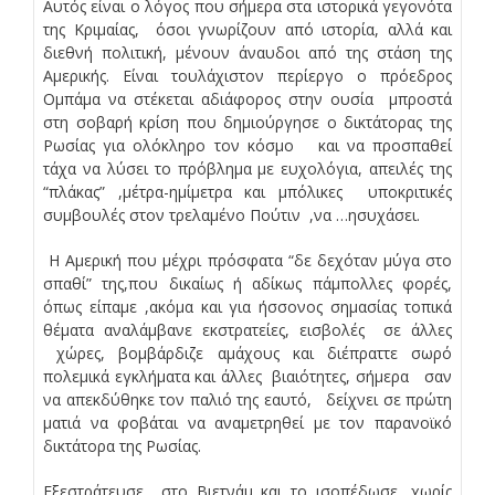
Αυτός είναι ο λόγος που σήμερα στα ιστορικά γεγονότα
της Κριμαίας, όσοι γνωρίζουν από ιστορία, αλλά και
διεθνή πολιτική, μένουν άναυδοι από της στάση της
Αμερικής. Είναι τουλάχιστον περίεργο ο πρόεδρος
Ομπάμα να στέκεται αδιάφορος στην ουσία μπροστά
στη σοβαρή κρίση που δημιούργησε ο δικτάτορας της
Ρωσίας για ολόκληρο τον κόσμο και να προσπαθεί
τάχα να λύσει το πρόβλημα με ευχολόγια, απειλές της
“πλάκας” ,μέτρα-ημίμετρα και μπόλικες υποκριτικές
συμβουλές στον τρελαμένο Πούτιν ,να …ησυχάσει.
Η Αμερική που μέχρι πρόσφατα “δε δεχόταν μύγα στο
σπαθί” της,που δικαίως ή αδίκως πάμπολλες φορές,
όπως είπαμε ,ακόμα και για ήσσονος σημασίας τοπικά
θέματα αναλάμβανε εκστρατείες, εισβολές σε άλλες
χώρες, βομβάρδιζε αμάχους και διέπραττε σωρό
πολεμικά εγκλήματα και άλλες βιαιότητες, σήμερα σαν
να απεκδύθηκε τον παλιό της εαυτό, δείχνει σε πρώτη
ματιά να φοβάται να αναμετρηθεί με τον παρανοϊκό
δικτάτορα της Ρωσίας.
Εξεστράτευσε στο Βιετνάμ και το ισοπέδωσε, χωρίς