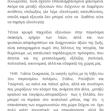
συνωμοσίες είναι σχεδόν επαναλαμβανόμενα φαινόμενα.
Ακόμα και μεταξύ εξουσιών που δείχνουν εκ διαμέτρου
αντίθετες επιδιώξεις (Δε λέμε ιδεολογικές κατευθύνσεις,
επειδή καμιά εξουσία δεν μπορεί ούτε να διαθέτει ούτε
να παράγει ιδεολογία).
Τέτοια κρυφά παιχνίδια εξουσιών στην παγκόσμια
σκακιέρα, ερήμην των λαών, αλλά και των
φυσικών,απαράγραπτων και διαχρονικών αξιών της ζωής,
είναι καταγραμμένα σωρό στις δέλτους της Ιστορίας. Να
θυμίσουμε ,ως καταλυτικό παράδειγμα,το πρόσφατο, που
άπτεται και της μεταπολεμικής εξέλιξης (πολιτικά,
πολιτιστικά, οικονομικά, αλλά και εδαφικά) της χώρας μας.
1945. Γιάλτα Ουκρανίας. Οι νικητές ηγέτες με τη λήξη του
2ου παγκοσμίου πολέμου, Στάλιν, Ρούσβελτ και
Τσώρτσιλ, ως καλοί και παλιοί φίλοι, αλλά και συνέτεροι
πια, μοιράζουν τον κόσμο! Και, ανάμεσα στα άλλα, ..μεταξύ
κρασιού και τσιγάρου,αποφασίζουν πως η Ελλάδα, δεν
μπορεί να περάσει στο ανατολικό μπλοκ, παρ΄ ότι η
επανάσταση των κομμουνιστών στη χώρα δείχνει να έχει
πολύ καλές προοπτικές για επικράτησηση, αλλά θα