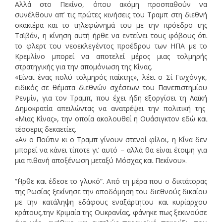
Αλλά στο Πεκίνο, όπου ακόμη προσπαθούν να
συνέλθουν απ’ τις πρώτες κινήσεις του Τραμπ στη διεθνή
σκακιέρα και το τηλεφώνημά του με την πρόεδρο της
Ταϊβάν, η κίνηση αυτή ήρθε να εντείνει τους φόβους ότι
το φλερτ του νεοεκλεγέντος προέδρου των ΗΠΑ με το
Κρεμλίνο μπορεί να αποτελεί μέρος μιας τολμηρής
στρατηγικής για την απομόνωση της Κίνας.
«Είναι ένας πολύ τολμηρός παίκτης», λέει ο Σί Γινχόνγκ,
ειδικός σε θέματα διεθνών σχέσεων του Πανεπιστημίου
Ρενμίν, για τον Τραμπ, που έχει ήδη εξοργίσει τη Λαϊκή
Δημοκρατία απειλώντας να ανατρέψει την πολιτική της
«Μιας Κίνας», την οποία ακολουθεί η Ουάσιγκτον εδώ και
τέσσερις δεκαετίες.
«Αν ο Πούτιν κι ο Τραμπ γίνουν στενοί φίλοι, η Κίνα δεν
μπορεί να κάνει τίποτε γι’ αυτό – αλλά θα είναι έτοιμη για
μια πιθανή αποξένωση μεταξύ Μόσχας και Πεκίνου».
“΄Ηρθε και έδεσε το γλυκό”. Από τη μέρα που ο δικτάτορας
της Ρωσίας ξεκίνησε την αποδόμηση του διεθνούς δικαίου
με την κατάληψη εδάφους εναξάρτητου και κυρίαρχου
κράτους,την Κριμαία της Ουκρανίας, φάνηκε πως ξεκινούσε