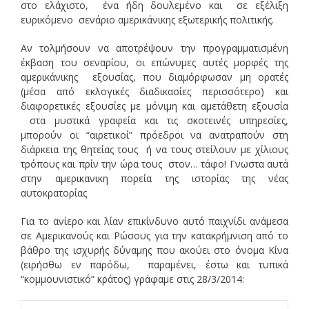
στο ελάχιστο, ένα ήδη δουλεμένο και σε εξέλιξη
ευρικόμενο σενάριο αμερικάνικης εξωτερικής πολιτικής.
Αν τολμήσουν να αποτρέψουν την προγραμματισμένη
έκβαση του σεναρίου, οι επώνυμες αυτές μορφές της
αμερικάνικης εξουσίας, που διαμόρφωσαν μη ορατές
(μέσα από εκλογικές διαδικασίες περισσότερο) και
διαφορετικές εξουσίες με μόνιμη και αμετάθετη εξουσία
στα μυστικά γραφεία και τις σκοτεινές υπηρεσίες,
μπορούν οι “αιρετικοί” πρόεδροι να ανατραπούν στη
διάρκεια της θητείας τους ή να τους στείλουν με χίλιους
τρόπους και πρίν την ώρα τους στον… τάφο! Γνωστα αυτά
στην αμερικανικη πορεία της ιστορίας της νέας
αυτοκρατορίας
Για το ανίερο και λίαν επικίνδυνο αυτό παιχνίδι ανάμεσα
σε Αμερικανούς και Ρώσους για την κατακρήμνιση από το
βάθρο της ισχυρής δύναμης που ακούει στο όνομα Κίνα
(ειρήσθω εν παρόδω, παραμένει, έστω και τυπικά
“κομμουνιστικό” κράτος) γράφαμε στις 28/3/2014: