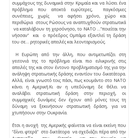
συμμάχους της δυναμικά στην Κριμαία και να λύσει ένα
πρόβλημα που αποκτά ευρύτερες, παγκόσμιες
συνέπειες, χωρίς να αφήσει χρόνο, χώρο και
περιθώρια στους Ρώσους να αναπτυχθούν στρατιωτικά
να καταλάβουν τη χερσόνησο, το ΝΑΤΟ …”ποιείται την
νήσσαν” και ο πρόεδρος Ομπάμα εξαντλεί τη δράση
του σε… ρητορικές απειλές και λεονταρισμούς.
Η Ευρώπη από την άλλη, που αντιμετωπίζει στη
γειτονιά της το πρόβλημα είναι πιο ειλικρινής στις
απειλές της και στον έντονο προβληματισμό της για την
ανάληψη στρατιωτικής δράσης εναντίον του δικατάτορα.
Αλλά, είναι γνωστό τοις πάσι, πως κουμάντο στο ΝΑΤΟ
κάνει η Αμερική.Κι αν η υπεδύναμη δε θέλει να
αναλάβει στρατιωτική δράση στην περιοχή, οι
συμμαχικές δυνάμεις δεν έχουν από μόνες τους τη
δύναμη να ξεκινήσουν στρατιωτική δράση, για να
χτυπήσουν στην Ουκρανία.
΄Ετσι η ανοχή της Αμερικής φαίνεται να είναι εκείνη που
“δίνει φτερά” στο δικτάτορα να σχεδιάζει πέρα από την