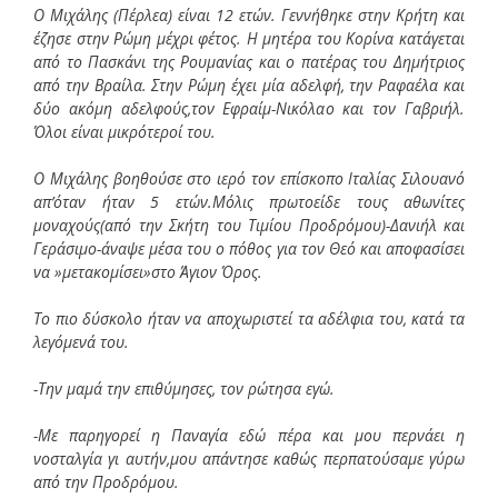
Ο Μιχάλης (Πέρλεα) είναι 12 ετών. Γεννήθηκε στην Κρήτη και
έζησε στην Ρώμη μέχρι φέτος. Η μητέρα του Κορίνα κατάγεται
από το Πασκάνι της Ρουμανίας και ο πατέρας του Δημήτριος
από την Βραίλα. Στην Ρώμη έχει μία αδελφή, την Ραφαέλα και
δύο ακόμη αδελφούς,τον Εφραίμ-Νικόλαο και τον Γαβριήλ.
Όλοι είναι μικρότεροί του.
Ο Μιχάλης βοηθούσε στο ιερό τον επίσκοπο Ιταλίας Σιλουανό
απ’όταν ήταν 5 ετών.Μόλις πρωτοείδε τους αθωνίτες
μοναχούς(από την Σκήτη του Τιμίου Προδρόμου)-Δανιήλ και
Γεράσιμο-άναψε μέσα του ο πόθος για τον Θεό και αποφασίσει
να »μετακομίσει»στο Άγιον Όρος.
Το πιο δύσκολο ήταν να αποχωριστεί τα αδέλφια του, κατά τα
λεγόμενά του.
-Την μαμά την επιθύμησες, τον ρώτησα εγώ.
-Με παρηγορεί η Παναγία εδώ πέρα και μου περνάει η
νοσταλγία γι αυτήν,μου απάντησε καθώς περπατούσαμε γύρω
από την Προδρόμου.