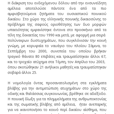
Η διάκριση του ενδεχόμενου δόλου από την ενσυνείδητη
αμέλεια αποτελούσε πάντοτε ένα από τα πιο
αμφισβητούμενα ζητήματα του ουσιαστικού ποινικού
δικαίου. Στο χώρο της ελληνικής ποινικής δικαιοσύνης το
πρόβλημα της σαφούς οριοθέτησης των δυο μορφών
υπαιτιότητας εμφανίστηκε έντονα στο προσκήνιο από τα
τέλη της δεκαετίας του 1990 και μετά, με αφορμή μια σειρά
πολύνεκρων δυστυχημάτων, που συγκλόνισαν την κοινή
γνώμη, με κορυφαία το ναυάγιο του πλοίου Σάμινα, το
Σεπτέμβρη του 2000, συνεπεία του οποίου βρήκαν
τραγικό θάνατο 80 επιβάτες και τραυματίστηκαν άλλοι 67,
και το τροχαίο ατύχημα στα Τέμπη, τον Απρίλιο του 2003,
όπου σκοτώθηκαν 21 ανήλικοι μαθητές και τραυματίστηκαν
σοβαρά άλλοι 25.
Η νομολογία όντας προσανατολισμένη στα εγκλήματα
βλάβης για την αντιμετώπιση ατυχημάτων στο χώρο της
οδικής και θαλάσσιας συγκοινωνίας, βρέθηκε σε αδιέξοδο.
Η ποινική δίωξη για τα πλημμελήματα της ανθρωποκτονίας
και της σωματικής βλάβης από αμέλεια, ήταν ανεπαρκής
για να ικανοποιήσει το κοινό περί δικαίου αίσθημα, που