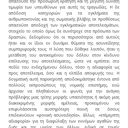
απαιτούσε την προσωρινή κράτηση και τη μέγιστη δυνατή
τιμωρία των υπευθύνων για αυτές τις τραγωδίες. Η δε
απόδοση κατηγοριών για τα εγκλήματα της
ανθρωποκτονίας και της σωματικής βλάβης εκ προθέσεως
απαιτούσε αποδοχή των εγκληματικών αποτελεσμάτων,
στοιχείο το οποίο όμως δε συνέτρεχε στα πρόσωπα των
δραστών, δεδομένου ότι οι περισσότεροι από αυτούς
ήταν και οι ίδιοι εν δυνάμει θύματα της ασυνείδητης
συμπεριφοράς τους. Η λύση που δόθηκε λοιπόν, ήταν η
μετάθεση του αντικειμένου του δόλου στον κίνδυνο
επέλευσης του αποτελέσματος, ώστε να εμπίπτει στο
πεδίο του ενδεχόμενου δόλου, τόσο η αδιαφορία ως
προς αποτέλεσμα, όσο και η ελπίδα αποφυγής του. Η
δογματική αυτή παρεκτροπή αποδοκιμάστηκε έντονα από
πολλούς εκπροσώπους της νομικής επιστήμης, ενώ
άρχισαν να πληθαίνουν οι φωνές για την ανάγκη
πρόβλεψης μιας τρίτης μορφής υπαιτιότητας ή ακόμη μιας
διακεκριμένης μορφής αμέλειας, προκειμένου να
επιφυλάσσεται αυστηρότερη ποινή σε όσους
επιδεικνύουν «φονική ασυνειδησία», άλλως «επίμεμπτη
αδιαφορία» για τη διαφύλαξη των εννόμων αγαθών της
ζωής και της υγείας των άλλων, ειδικά σε τομείς