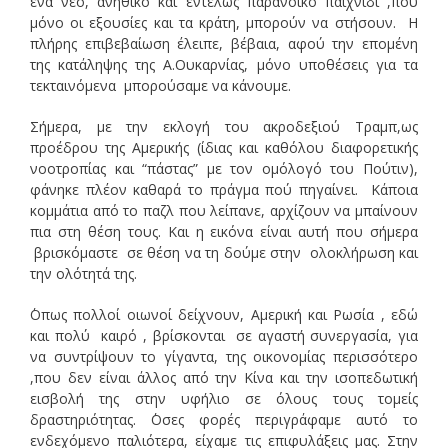
ένα νέο, ανήθικο και εντελώς παρανοϊκό παιχνίδι ,που
μόνο οι εξουσίες και τα κράτη, μπορούν να στήσουν. Η
πλήρης επιβεβαίωση έλειπε, βέβαια, αφού την επομένη
της κατάληψης της Α.Ουκαρνίας, μόνο υποθέσεις για τα
τεκταινόμενα μπορούσαμε να κάνουμε.
Σήμερα, με την εκλογή του ακροδεξιού Τραμπ,ως
προέδρου της Αμερικής (ίδιας και καθόλου διαφορετικής
νοοτροπίας και “πάστας” με τον ομόλογό του Πούτιν),
φάνηκε πλέον καθαρά το πράγμα πού πηγαίνει. Κάποια
κομμάτια από το παζλ που λείπανε, αρχίζουν να μπαίνουν
πια στη θέση τους. Και η εικόνα είναι αυτή που σήμερα
βρισκόμαστε σε θέση να τη δούμε στην ολοκλήρωση και
την ολότητά της.
΄Οπως πολλοί οιωνοί δείχνουν, Αμερική και Ρωσία , εδώ
και πολύ καιρό , βρίσκονται σε αγαστή συνεργασία, για
να συντρίψουν το γίγαντα, της οικονομίας περισσότερο
,που δεν είναι άλλος από την Κίνα και την ισοπεδωτική
εισβολή της στην υφήλιο σε όλους τους τομείς
δραστηριότητας. ΄Οσες φορές περιγράφαμε αυτό το
ενδεχόμενο παλιότερα, είχαμε τις επιφυλάξεις μας. Στην