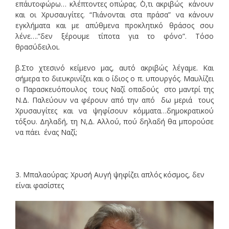
επ΄αυτοφώρω… κλέπτοντες οπώρας. ΄Ο,τι ακριβώς κάνουν
και οι Χρυσαυγίτες. “Πιάνονται στα πράσα” να κάνουν
εγκλήματα και με απύθμενα προκλητικό θράσος σου
λένε….”δεν ξέρουμε τίποτα για το φόνο”. Τόσο
θρασύδειλοι.
β.Στο χτεσινό κείμενο μας, αυτό ακριβώς λέγαμε. Και
σήμερα το διευκρινίζει και ο ίδιος ο π. υπουργός. Μαυλίζει
ο Παρασκευόπουλος τους Ναζί οπαδούς στο μαντρί της
Ν.Δ. Παλεύουν να φέρουν από την από δω μεριά τους
Χρυσαυγίτες και να ψηφίσουν κόμματα…δημοκρατικού
τόξου. Δηλαδή, τη Ν,Δ. Αλλού, πού δηλαδή θα μπορούσε
να πάει ένας Ναζί;
3. Μπαλαούρας: Χρυσή Αυγή ψηφίζει απλός κόσμος, δεν
είναι φασίστες