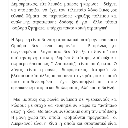
Δημοκρατικός, είτε λευκός, μαύρος ή κίτρινος δείχνει
να αποφασίζει, να έχει τον τελευταίο λόγο.΄Ομως ,σε
εθνικά θέματα ,σε περιπτώσεις κήρυξης πολέμου και
ανάληψης στρατιωτικης δράσης ή για άλλα τέτοια
σοβαρά ζητήματα, υπάρχει πάντα κοινή στρατηγική.
Η Αμερική είναι δυνατή στρατιωτικά αυτή την ώρα και ο
Ομπάμα δεν είναι μαριονέτα. Επομένως ,οι
συγκεριμένοι λόγοι που δεν “έδειξε τα δόντια” του
από την αρχή στον τρελαμένο δικτάτορα, λούφαξε και
συμπεριφέρεται ως “ Αρσακειάς”, είναι αστήρικτοι. Ο
λόγος είναι εμφανώς διαφορετικός. Ιστορικά δε
βλέπουμε κάτι άλλο, παρά μόνο το χειρότερο και αυτό
που αποδεδειγμένα έχει ξανασυμβεί και στην
αμερικανική ιστορία και διπλωματία ,αλλά και τη διεθνή.
Μια μυστική συμφωνία ανάμεσα σε Αμερικανούς και
Ρώσους με στόχο να κτυπηθεί εν καιρώ το “αντίπαλο
δέος” η Κίνα . Θα διακινδυνεύσουμε αυτή την υπόθεση.
Η μόνη χώρα την οποία φοβούνται πραγματικά οι
Αμερικανοί είναι η Κίνα ,η οποία και στρατιωτικά είναι