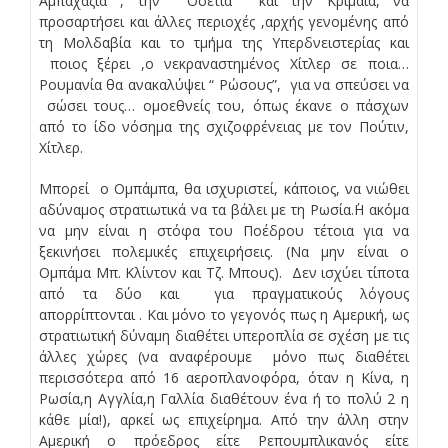
Αμπαχαζία , την Οσετία και την Κριμαία, να
προσαρτήσει και άλλες περιοχές ,αρχής γενομένης από
τη Μολδαβία και το τμήμα της Υπερδνειστερίας και
ποιος ξέρει ,ο νεκραναστημένος Χίτλερ σε ποια…
Ρουμανία θα ανακαλύψει “ Ρώσους”, για να σπεύσει να
σώσει τους… ομοεθνείς του, όπως έκανε ο πάσχων
από το ίδο νόσημα της σχιζοφρένειας με τον Πούτιν,
Χίτλερ.
Μπορεί ο Ομπάμπα, θα ισχυριστεί, κάποιος, να νιώθει
αδύναμος στρατιωτικά να τα βάλει με τη Ρωσία.΄Η ακόμα
να μην είναι η στόφα του Ποέδρου τέτοια για να
ξεκινήσει πολεμικές επιχειρήσεις. (Να μην είναι ο
Ομπάμα Μπ. Κλίντον και Τζ. Μπους). Δεν ισχύει τίποτα
από τα δύο και για πραγματικούς λόγους
απορρίπτονται . Και μόνο το γεγονός πως η Αμερική, ως
στρατιωτική δύναμη διαθέτει υπεροπλία σε σχέση με τις
άλλες χώρες (να αναφέρουμε μόνο πως διαθέτει
περισσότερα από 16 αεροπλανοφόρα, όταν η Κίνα, η
Ρωσία,η Αγγλία,η Γαλλία διαθέτουν ένα ή το πολύ 2 η
κάθε μία!), αρκεί ως επιχείρημα. Από την άλλη στην
Αμερική ο πρόεδρος είτε Ρεπουμπλικανός είτε