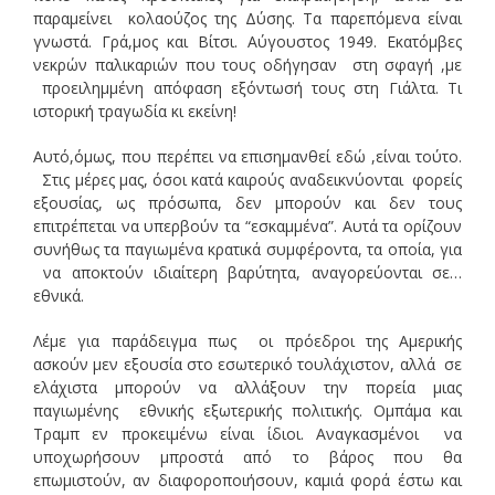
παραμείνει κολαούζος της Δύσης. Τα παρεπόμενα είναι
γνωστά. Γρά,μος και Βίτσι. Αύγουστος 1949. Εκατόμβες
νεκρών παλικαριών που τους οδήγησαν στη σφαγή ,με
προειλημμένη απόφαση εξόντωσή τους στη Γιάλτα. Τι
ιστορική τραγωδία κι εκείνη!
Αυτό,όμως, που περέπει να επισημανθεί εδώ ,είναι τούτο.
Στις μέρες μας, όσοι κατά καιρούς αναδεικνύονται φορείς
εξουσίας, ως πρόσωπα, δεν μπορούν και δεν τους
επιτρέπεται να υπερβούν τα “εσκαμμένα”. Αυτά τα ορίζουν
συνήθως τα παγιωμένα κρατικά συμφέροντα, τα οποία, για
να αποκτούν ιδιαίτερη βαρύτητα, αναγορεύονται σε…
εθνικά.
Λέμε για παράδειγμα πως οι πρόεδροι της Αμερικής
ασκούν μεν εξουσία στο εσωτερικό τουλάχιστον, αλλά σε
ελάχιστα μπορούν να αλλάξουν την πορεία μιας
παγιωμένης εθνικής εξωτερικής πολιτικής. Ομπάμα και
Τραμπ εν προκειμένω είναι ίδιοι. Αναγκασμένοι να
υποχωρήσουν μπροστά από το βάρος που θα
επωμιστούν, αν διαφοροποιήσουν, καμιά φορά έστω και