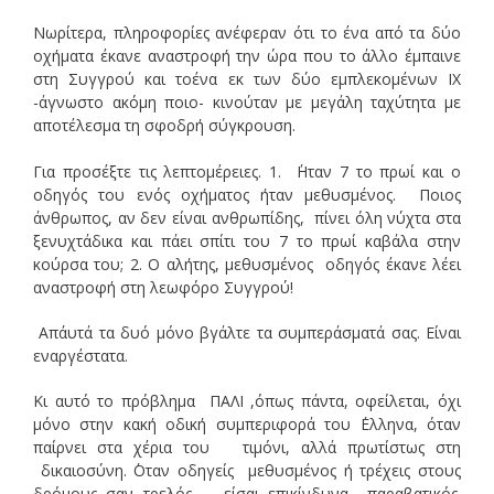
Νωρίτερα, πληροφορίες ανέφεραν ότι το ένα από τα δύο
οχήματα έκανε αναστροφή την ώρα που το άλλο έμπαινε
στη Συγγρού και τοένα εκ των δύο εμπλεκομένων ΙΧ
-άγνωστο ακόμη ποιο- κινούταν με μεγάλη ταχύτητα με
αποτέλεσμα τη σφοδρή σύγκρουση.
Για προσέξτε τις λεπτομέρειες. 1. ΄Ηταν 7 το πρωί και ο
οδηγός του ενός οχήματος ήταν μεθυσμένος. Ποιος
άνθρωπος, αν δεν είναι ανθρωπίδης, πίνει όλη νύχτα στα
ξενυχτάδικα και πάει σπίτι του 7 το πρωί καβάλα στην
κούρσα του; 2. Ο αλήτης, μεθυσμένος οδηγός έκανε λέει
αναστροφή στη λεωφόρο Συγγρού!
Απ΄αυτά τα δυό μόνο βγάλτε τα συμπεράσματά σας. Είναι
εναργέστατα.
Κι αυτό το πρόβλημα ΠΑΛΙ ,όπως πάντα, οφείλεται, όχι
μόνο στην κακή οδική συμπεριφορά του ΄Ελληνα, όταν
παίρνει στα χέρια του τιμόνι, αλλά πρωτίστως στη
δικαιοσύνη. ΄Οταν οδηγείς μεθυσμένος ή τρέχεις στους
δρόμους σαν τρελός, είσαι επικίνδυνα παραβατικός.