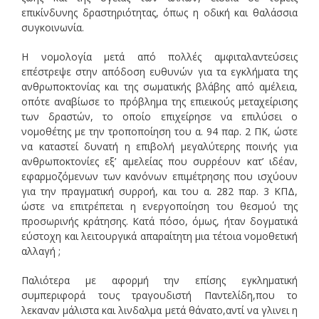
επικίνδυνης δραστηριότητας, όπως η οδική και θαλάσσια
συγκοινωνία.
Η νομολογία μετά από πολλές αμφιταλαντεύσεις
επέστρεψε στην απόδοση ευθυνών για τα εγκλήματα της
ανθρωποκτονίας και της σωματικής βλάβης από αμέλεια,
οπότε αναβίωσε το πρόβλημα της επιεικούς μεταχείρισης
των δραστών, το οποίο επιχείρησε να επιλύσει ο
νομοθέτης με την τροποποίηση του α. 94 παρ. 2 ΠΚ, ώστε
να καταστεί δυνατή η επιβολή μεγαλύτερης ποινής για
ανθρωποκτονίες εξ’ αμελείας που συρρέουν κατ’ ιδέαν,
εφαρμοζόμενων των κανόνων επιμέτρησης που ισχύουν
για την πραγματική συρροή, και του α. 282 παρ. 3 ΚΠΔ,
ώστε να επιτρέπεται η ενεργοποίηση του θεσμού της
προσωρινής κράτησης. Κατά πόσο, όμως, ήταν δογματικά
εύστοχη και λειτουργικά απαραίτητη μια τέτοια νομοθετική
αλλαγή ;
Παλιότερα με αφορμή την επίσης εγκληματική
συμπεριφορά τους τραγουδιστή Παντελίδη,που το
λεκαναν μάλιστα και λινδαλμα μετά θάνατο,αντί να γλινει η