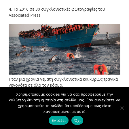
4. Το 2016 σε 30 συγκλονιστικές φωτογραφίες του
Associated Press
Ηταν μια χρονιά γεμάτη συγκλονιστικά και κυρίως τραγικά
γεγονότα σε όλο τον κόσμο.
Χρησιμοποιούμε cookies για να σας προσφέρουμε την
Προσφυγιά, τρομοκρατικές επιθέσεις, πολιτικές αλλαγές σε
καλύτερη δυνατή εμπειρία στη σελίδα μας. Εάν συνεχίσετε να
ΗΠΑ και Ευρώπη, θάνατοι προσωπικοτήτων, σεισμοί και
χρησιμοποιείτε τη σελίδα, θα υποθέσουμε πως είστε
καταστροφές.
ικανοποιημένοι με αυτό.
Εντάξει
Όχι
Ο φωτογραφικός φακός του Associated Press ήταν παρών
σε όλα τα μεγάλα γεγονότα και τα κατέγραψε με μοναδικό