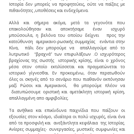
Ιστορία δεν μπορείς να προφητεύεις, ούτε να παίζεις με
πιθανότητες ,υποθέσεις και ενδεχόμενα.
Αλλά και σήμερα ακόμα, μετά τα γεγονότα που
επακολούθησαν και αποκτήσαμε έναν ισχυρό
μπούσουλα, η βελόνα του οποίου δείχνει προς την
κατεύθυνση αμερικανο-ρωσικής συμμαχίας ενάντια στην
Κίνα, πάλι δεν μπορούμε να απαλλαγούμε από το
λυτρωτικό “βραχνά” των επιφυλάξεων .Ο ισχυρότερος
βραχίονας της σωστής ιστορικής κρίσης, είναι ο χρόνος
μέσα στον οποίο εκτιλίσσεται και πραγματώνεται το
ιστορικό γίγνεσθαι. Εν προκειμένω, όταν περατωθούν
όλες οι σκηνές από το σενάριο που πιαθανόν εκπόνησαν
μαζί Ρώσοι και Αμερικανοί, θα μπορούμε πλέον να
διατυπώσουμε οριστική και αμετάκλητη ιστορική κρίση,
απαλλαγμένη απο αμφιβολίες.
Τα ανήθικα και επικίνδυνα παιχνίδια που παίζουν οι
εξουσίες στον κόσμο, ιδιαίτερα οι πολύ ισχυρές, είναι ένα
από τα προσφιλή και ανεξάντλητα κεφάλαια της Ιστορίας.
Ανίερες συμμαχίες- συνεργασίες, μυστικές συμφωνίες και