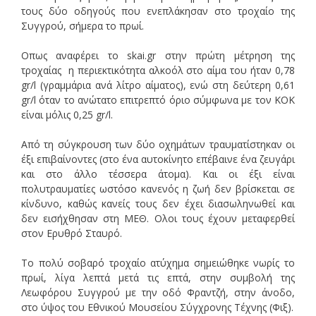
τους δύο οδηγούς που ενεπλάκησαν στο τροχαίο της
Συγγρού, σήμερα το πρωί.
Οπως αναφέρει το skai.gr στην πρώτη μέτρηση της
τροχαίας η περιεκτικότητα αλκοόλ στο αίμα του ήταν 0,78
gr/l (γραμμάρια ανά λίτρο αίματος), ενώ στη δεύτερη 0,61
gr/l όταν το ανώτατο επιτρεπτό όριο σύμφωνα με τον ΚΟΚ
είναι μόλις 0,25 gr/l.
Από τη σύγκρουση των δύο οχημάτων τραυματίστηκαν οι
έξι επιβαίνοντες (στο ένα αυτοκίνητο επέβαινε ένα ζευγάρι
και στο άλλο τέσσερα άτομα). Και οι έξι είναι
πολυτραυματίες ωστόσο κανενός η ζωή δεν βρίσκεται σε
κίνδυνο, καθώς κανείς τους δεν έχει διασωληνωθεί και
δεν εισήχθησαν στη ΜΕΘ. Ολοι τους έχουν μεταφερθεί
στον Ερυθρό Σταυρό.
Το πολύ σοβαρό τροχαίο ατύχημα σημειώθηκε νωρίς το
πρωί, λίγα λεπτά μετά τις επτά, στην συμβολή της
Λεωφόρου Συγγρού με την οδό Φραντζή, στην άνοδο,
στο ύψος του Εθνικού Μουσείου Σύγχρονης Τέχνης (Φιξ).