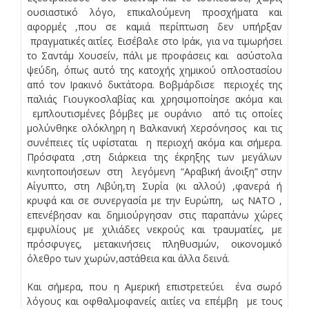
ουσιαστικό λόγο, επικαλούμενη προσχήματα και
αφορμές ,που σε καμιά περίπτωση δεν υπήρξαν
πραγματικές αιτίες. Εισέβαλε στο Ιράκ, για να τιμωρήσει
το Σαντάμ Χουσείν, πάλι με προφάσεις και ασύστολα
ψεύδη, όπως αυτό της κατοχής χημικού οπλοστασίου
από τον Ιρακινό δικτάτορα. Βοβμάρδισε περιοχές της
παλιάς Γιουγκοσλαβίας και χρησιμοποίησε ακόμα και
εμπλουτισμένες βόμβες με ουράνιο από τις οποίες
μολύνθηκε ολόκληρη η Βαλκανική Χερσόνησος και τις
συνέπειες τίς υφίσταται η περιοχή ακόμα και σήμερα.
Πρόσφατα ,στη διάρκεια της έκρηξης των μεγάλων
κινητοποιήσεων στη λεγόμενη “Αραβική άνοιξη” στην
Αίγυπτο, στη Λιβύη,τη Συρία (κι αλλού) ,φανερά ή
κρυφά και σε συνεργασία με την Ευρώπη, ως ΝΑΤΟ ,
επενέβησαν και δημιούργησαν στις παραπάνω χώρες
εμφυλίους με χιλιάδες νεκρούς και τραυματίες, με
πρόσφυγες, μετακινήσεις πληθυσμών, οικονομικό
όλεθρο των χωρών,αστάθεια και άλλα δεινά.
Και σήμερα, που η Αμερική επιστρετεύει ένα σωρό
λόγους και οφθαλμοφανείς αιτίες να επέμβη με τους