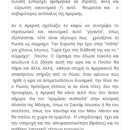
δυνατή (υπερέχει αριθμητικά σε στρατό), αλλά και
εύρωστη οικονομικά .Γι αυτό θεωρειται και ο
σοβαρότερος αντίπαλος της Αμερικής.
Αν η Αμερική σχεδιάζει εν καιρώ να συντρίψει το
στρατιωτικό και οκονομικό αυτό “γίγαντα”, όπως
εξελίσσεται, τότε είναι σίγουρο πως χρειάζεται τη
Ρωσία ως σύμμαχο. Την Ευρώπη την έχει στην “τσέπη”
για χίλιους λόγους. Τώρα έχει στη διάθεσή της και το “
σύμμαχο” Πούτιν. Ο Ομπάμα του έδωσε εύκολα και
ανώδυνα ό,τι ζήτησε αυτή την ώρα και ο Πούτιν θα
πάρει και άλλα. Αλλά, κάποια στιγμή οι Αμερικανοί θα
απαιτήσουν στήριξη από το Ρώσο, όταν κρίνουν πως
ήρθε η ώρα να αντιμετωπίσουν δυναμικά την Κίνα. Αν
ο Ρώσος πρόεδρος (όποιος κι αν είναι τότε), δεν την
προσφέρει, η Αμερική θα κάνει αυτό που δεν έκανε
σήμερα. Θα τον “κρεμάσει ανάποδα” στην κεντρική
πλατεία της Μόσχας, όπως το Σαντάμ Χουσεϊν ή θα τον
εκτελέσει, όπως τον Καντάφι και τον Μπιν Λάντεν και
θα στείλει τη χώρα σε εμφύλιο. Η υπερδύναμη έχει και
την υπεροχή και την αποφασιστικότητα (θράσος) και το
ανήθικο “ιστορικό” τέτοιων ενεργειών.