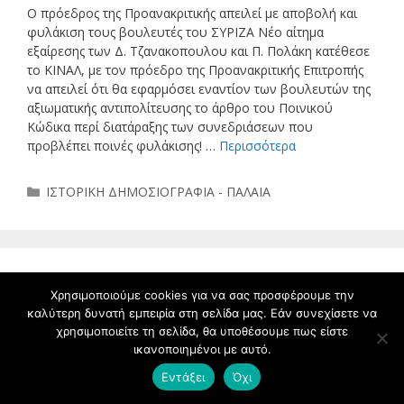
Ο πρόεδρος της Προανακριτικής απειλεί με αποβολή και
φυλάκιση τους βουλευτές του ΣΥΡΙΖΑ Νέο αίτημα
εξαίρεσης των Δ. Τζανακοπουλου και Π. Πολάκη κατέθεσε
το ΚΙΝΑΛ, με τον πρόεδρο της Προανακριτικής Επιτροπής
να απειλεί ότι θα εφαρμόσει εναντίον των βουλευτών της
αξιωματικής αντιπολίτευσης το άρθρο του Ποινικού
Κώδικα περί διατάραξης των συνεδριάσεων που
προβλέπει ποινές φυλάκισης! …
Περισσότερα
Κατηγορίες
ΙΣΤΟΡΙΚΗ ΔΗΜΟΣΙΟΓΡΑΦΙΑ - ΠΑΛΑΙΑ
ΛΟΥΚΗΣ ΑΚΡΙΤΑΣ
Χρησιμοποιούμε cookies για να σας προσφέρουμε την
καλύτερη δυνατή εμπειρία στη σελίδα μας. Εάν συνεχίσετε να
ΑΙΣΧΥΝΟΜΕΝΟΣ!
χρησιμοποιείτε τη σελίδα, θα υποθέσουμε πως είστε
ικανοποιημένοι με αυτό.
29 Οκτωβρίου 2019
από
nikos Adamopoulos
Εντάξει
Όχι