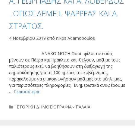
Α. ΓΕΩΡΓΙΑΔΗΣ ΚΑΙ Α. ΛΟΒΕΡΔΟΣ
. ΟΠΩΣ ΛΕΜΕ Ι. ΨΑΡΡΕΑΣ ΚΑΙ Α.
ΣΤΡΑΤΟΣ.
4 Νοεμβρίου 2019
από
nikos Adamopoulos
ΑΝΑΚΟΙΝΩΣΗ ΄Οσοι φίλοι του σάιτ,
μένουν σε Πάτρα και Ηράκλειο και θέλουν, μαζί με τους
παλιότερους εκεί, να βοηθήσουν στη διεξαγωγή της
δημοσκόπησης για τις 100 ημέρες της κυβέρνησης,
παρακαλούμε να επικοινωνήσουν μαζί μας στο μέηλ μας,
για περισσότερες πληροφορίες. Ενημερωτικά αναφέρουμε
…
Περισσότερα
Κατηγορίες
ΙΣΤΟΡΙΚΗ ΔΗΜΟΣΙΟΓΡΑΦΙΑ - ΠΑΛΑΙΑ