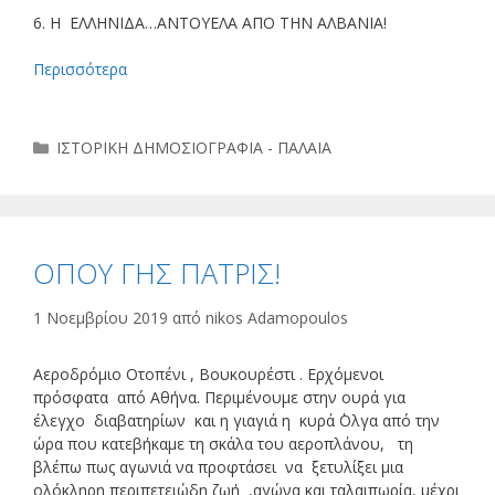
6. Η ΕΛΛΗΝΙΔΑ…ΑΝΤΟΥΕΛΑ ΑΠΟ ΤΗΝ ΑΛΒΑΝΙΑ!
Περισσότερα
Κατηγορίες
ΙΣΤΟΡΙΚΗ ΔΗΜΟΣΙΟΓΡΑΦΙΑ - ΠΑΛΑΙΑ
ΟΠΟΥ ΓΗΣ ΠΑΤΡΙΣ!
1 Νοεμβρίου 2019
από
nikos Adamopoulos
Αεροδρόμιο Οτοπένι , Βουκουρέστι . Ερχόμενοι
πρόσφατα από Αθήνα. Περιμένουμε στην ουρά για
έλεγχο διαβατηρίων και η γιαγιά η κυρά ΄Ολγα από την
ώρα που κατεβήκαμε τη σκάλα του αεροπλάνου, τη
βλέπω πως αγωνιά να προφτάσει να ξετυλίξει μια
ολόκληρη περιπετειώδη ζωή ,αγώνα και ταλαιπωρία, μέχρι