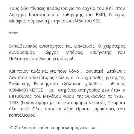
Τους δύο πίνακες πρόσφερε για το αρχείο του ΚΚΕ στον
Δημήτρη Κουτσούμπα ο καθηγητής του ΕΜΠ, Γιώργος
Μπάφας, σύμφωνα με την ιστοσελίδα του 902.
****
Εκπαιδευτικός ανιστόρητος και φανατικός. Ο χειρότερος
συνδυασμός. Γιώργος Μπάφας, καθηγητής του
Πολυτεχνείου. Και μη χειρότερα! .
Και ποιον τιμάς και για ποιο λόγο , φανατικέ Σταλίνα ;
Δεν ήταν ο δικτάτορας Στάλιν, ο ο ψυχοπαθής ηγέτης της
Σοβιετικής ΄Ενωσης,που εξόντωσε χιλιάδες αθώους
ΚΟΜΜΟΥΝΙΣΤΕΣ με στημένες κατηγορίες; Δεν ήταν ο
υπεύθυνος του Μεγάλου Λιμού της Ουκρανίας το 1932-
1933 (Γολoντομόρ) με τα εκατομμύρια νεκρούς; Ψέμματα
όλα αυτά; ΄Ολοι όσοι τα λέμε είμαστε ,πράκτορες του
καπιταλισμού;
Ο Σταλινισμός μόνο κομμουνισμός δεν είναι.