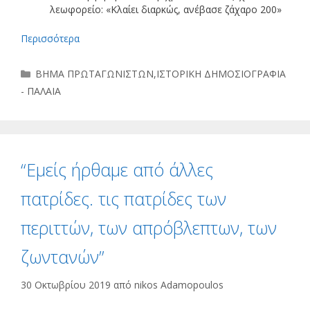
λεωφορείο: «Κλαίει διαρκώς, ανέβασε ζάχαρο 200»
Περισσότερα
Κατηγορίες
ΒΗΜΑ ΠΡΩΤΑΓΩΝΙΣΤΩΝ
,
ΙΣΤΟΡΙΚΗ ΔΗΜΟΣΙΟΓΡΑΦΙΑ
- ΠΑΛΑΙΑ
“Εμείς ήρθαμε από άλλες
πατρίδες. τις πατρίδες των
περιττών, των απρόβλεπτων, των
ζωντανών”
30 Οκτωβρίου 2019
από
nikos Adamopoulos