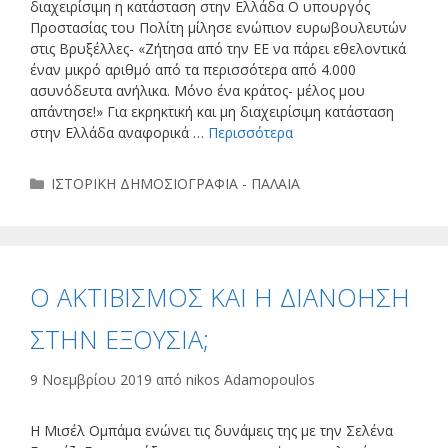
διαχειρίσιμη η κατάσταση στην Ελλάδα Ο υπουργός
Προστασίας του Πολίτη μίλησε ενώπιον ευρωβουλευτών
στις Βρυξέλλες- «Ζήτησα από την ΕΕ να πάρει εθελοντικά
έναν μικρό αριθμό από τα περισσότερα από 4.000
ασυνόδευτα ανήλικα. Μόνο ένα κράτος- μέλος μου
απάντησε!» Για εκρηκτική και μη διαχειρίσιμη κατάσταση
στην Ελλάδα αναφορικά …
Περισσότερα
Κατηγορίες
ΙΣΤΟΡΙΚΗ ΔΗΜΟΣΙΟΓΡΑΦΙΑ - ΠΑΛΑΙΑ
Ο ΑΚΤΙΒΙΣΜΟΣ ΚΑΙ Η ΔΙΑΝΟΗΣΗ
ΣΤΗΝ ΕΞΟΥΣΙΑ;
9 Νοεμβρίου 2019
από
nikos Adamopoulos
Η Μισέλ Ομπάμα ενώνει τις δυνάμεις της με την Σελένα