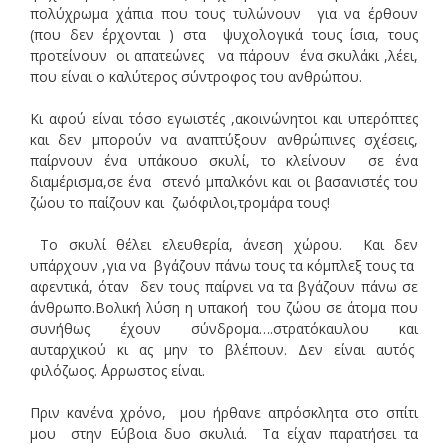
πολύχρωμα χάπια που τους τυλώνουν για να έρθουν
(που δεν έρχονται ) στα ψυχολογικά τους ίσια, τους
προτείνουν οι απατεώνες να πάρουν ένα σκυλάκι ,λέει,
που είναι ο καλύτερος σύντροφος του ανθρώπου.
Κι αφού είναι τόσο εγωιστές ,ακοινώνητοι και υπερόπτες
και δεν μπορούν να αναπτύξουν ανθρώπινες σχέσεις,
παίρνουν ένα υπάκουο σκυλί, το κλείνουν σε ένα
διαμέρισμα,σε ένα στενό μπαλκόνι και οι βασανιστές του
ζώου το παίζουν και ζωόφιλοι,τρομάρα τους!
Το σκυλί θέλει ελευθερία, άνεση χώρου. Και δεν
υπάρχουν ,για να βγάζουν πάνω τους τα κόμπλεξ τους τα
αφεντικά, όταν δεν τους παίρνει να τα βγάζουν πάνω σε
άνθρωπο.Βολική λύση η υπακοή του ζώου σε άτομα που
συνήθως έχουν σύνδρομα….στρατόκαυλου και
αυταρχικού κι ας μην το βλέπουν. Δεν είναι αυτός
φιλόζωος. ΄Αρρωστος είναι.
Πριν κανένα χρόνο, μου ήρθανε απρόσκλητα στο σπίτι
μου στην Εύβοια δυο σκυλιά. Τα είχαν παρατήσει τα