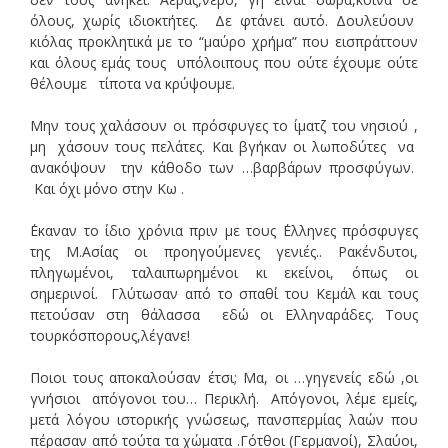
όλους, χωρίς ιδιοκτήτες. Δε φτάνει αυτό. Δουλεύουν
κιόλας προκλητικά με το “μαύρο χρήμα” που εισπράττουν
και όλους εμάς τους υπόλοιπους που ούτε έχουμε ούτε
θέλουμε τίποτα να κρύψουμε.
Μην τους χαλάσουν οι πρόσφυγες το ίματζ του νησιού ,
μη χάσουν τους πελάτες. Και βγήκαν οι λωποδύτες να
ανακόψουν την κάθοδο των …βαρβάρων προσφύγων.
Και όχι μόνο στην Κω .
΄Εκαναν το ίδιο χρόνια πριν με τους ΄Ελληνες πρόσφυγες
της Μ.Ασίας οι προηγούμενες γενιές.. Ρακένδυτοι,
πληγωμένοι, ταλαιπωρημένοι κι εκείνοι, όπως οι
σημερινοί. Γλύτωσαν από το σπαθί του Κεμάλ και τους
πετούσαν στη θάλασσα εδώ οι Ελληναράδες. Τους
τουρκόσπορους,λέγανε!
Ποιοι τους αποκαλούσαν έτσι; Μα, οι …γηγενείς εδώ ,οι
γνήσιοι απόγονοι του… Περικλή. Απόγονοι, λέμε εμείς,
μετά λόγου ιστορικής γνώσεως, πανσπερμίας λαών που
πέρασαν από τούτα τα χώματα .Γότθοι (Γερμανοί), Σλαύοι,