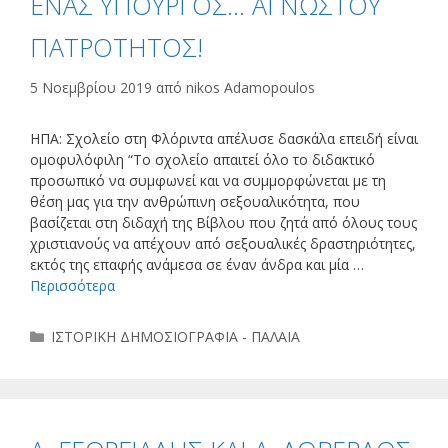
ΕΝΑΣ ΥΠΟΥΡΓΟΣ… ΑΓΝΩΣΤΟΥ
ΠΑΤΡΟΤΗΤOΣ!
5 Νοεμβρίου 2019
από
nikos Adamopoulos
ΗΠΑ: Σχολείο στη Φλόριντα απέλυσε δασκάλα επειδή είναι
ομοφυλόφιλη “Το σχολείο απαιτεί όλο το διδακτικό
προσωπικό να συμφωνεί και να συμμορφώνεται με τη
θέση μας για την ανθρώπινη σεξουαλικότητα, που
βασίζεται στη διδαχή της Βίβλου που ζητά από όλους τους
χριστιανούς να απέχουν από σεξουαλικές δραστηριότητες,
εκτός της επαφής ανάμεσα σε έναν άνδρα και μία …
Περισσότερα
Κατηγορίες
ΙΣΤΟΡΙΚΗ ΔΗΜΟΣΙΟΓΡΑΦΙΑ - ΠΑΛΑΙΑ