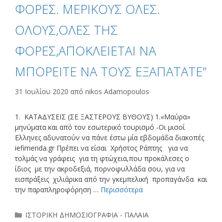
ΦΟΡΕΣ. ΜΕΡΙΚΟΥΣ ΟΛΕΣ.
ΟΛΟΥΣ,ΟΛΕΣ ΤΗΣ
ΦΟΡΕΣ,ΑΠΟΚΛΕΙΕΤΑΙ ΝΑ
ΜΠΟΡΕΙΤΕ ΝΑ ΤΟΥΣ ΕΞΑΠΑΤΑΤΕ”
31 Ιουλίου 2020
από
nikos Adamopoulos
1. ΚΑΤΑΔΥΣΕΙΣ (ΣΕ ΞΑΣΤΕΡΟΥΣ ΒΥΘΟΥΣ) 1.«Μαύρα»
μηνύματα και από τον εσωτερικό τουρισμό -Οι μισοί
Ελληνες αδυνατούν να πάνε έστω μία εβδομάδα διακοπές
iefimerida.gr Πρέπει να είσαι Χρήστος Ράπτης για να
τολμάς να γράφεις για τη φτώχεια,που προκάλεσες ο
ίδιος με την ακροδεξιά, πορνοφυλλάδα σου, για να
εισπράξεις χιλιάρικα από την γκεμπελική προπαγάνδα και
την παραπληροφόρηση …
Περισσότερα
Κατηγορίες
ΙΣΤΟΡΙΚΗ ΔΗΜΟΣΙΟΓΡΑΦΙΑ - ΠΑΛΑΙΑ