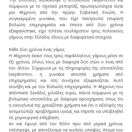
σύμφωνα με το σχετικό ρεπορτάζ, πρωταγωνίστρια είναι
μια 46χρονη από την πρώην Σοβιετική Ενωση. Η
συγκεκριμένη γυναίκα, που είχε παντρευτεί επιφανή
Βολιώτη επιχειρηματία και έπειτα από δύο χρόνια
εξαφανίστηκε, είχε τελέσει τουλάχιστον τρεις πολιτικούς
γάμους στην Ελλάδα, όλους με διαφορετικά στοιχεία.
Κάθε δύο χρόνια ένας γάμος
Η 46χρονη έκανε τους τρεις παράλληλους γάμους μέσα σε
έξι χρόνια, όλους τους με διαφορά δύο ετών ο ένας από
τον άλλον. Σύμφωνα με τις πληροφορίες της ιστοσελίδας
taxydromos, η γυναίκα αποσπά χρήματα από
επιχειρηματίες και στη συνέχεια εξαφανίζεται. Αυτό
συνέβη και με τον Βολιώτη επιχειρηματία. Η 46χρονη του
απέσπασε δεκάδες χιλιάδες ευρώ, πάντα σύμφωνα με τη
βολιώτικη ιστοσελίδα, με διάφορα προσχήματα, όπως ότι
η οικογένειά της χρειαζόταν χρήματα και ότι ο αδελφός της
αντιμετώπιζε προβλήματα υγείας και έπρεπε να υποβληθεί
σε χειρουργική επέμβαση.
Αν και έφυγε από τον Βόλο πριν από μερικά χρόνια,
επέστρεψε, με αποτέλεσμα να κινήσει υποψίες. Ατομα του