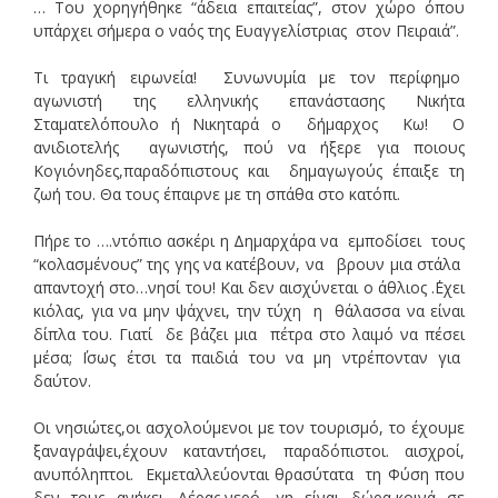
… Του χορηγήθηκε “άδεια επαιτείας”, στον χώρο όπου
υπάρχει σήμερα ο ναός της Ευαγγελίστριας στον Πειραιά”.
Τι τραγική ειρωνεία! Συνωνυμία με τον περίφημο
αγωνιστή της ελληνικής επανάστασης Νικήτα
Σταματελόπουλο ή Νικηταρά ο δήμαρχος Κω! Ο
ανιδιοτελής αγωνιστής, πού να ήξερε για ποιους
Κογιόνηδες,παραδόπιστους και δημαγωγούς έπαιξε τη
ζωή του. Θα τους έπαιρνε με τη σπάθα στο κατόπι.
Πήρε το ….ντόπιο ασκέρι η Δημαρχάρα να εμποδίσει τους
“κολασμένους” της γης να κατέβουν, να βρουν μια στάλα
απαντοχή στο…νησί του! Και δεν αισχύνεται ο άθλιος .΄Εχει
κιόλας, για να μην ψάχνει, την τύχη η θάλασσα να είναι
δίπλα του. Γιατί δε βάζει μια πέτρα στο λαιμό να πέσει
μέσα; ΄Ισως έτσι τα παιδιά του να μη ντρέπονταν για
δαύτον.
Οι νησιώτες,οι ασχολούμενοι με τον τουρισμό, το έχουμε
ξαναγράψει,έχουν καταντήσει, παραδόπιστοι. αισχροί,
ανυπόληπτοι. Εκμεταλλεύονται θρασύτατα τη Φύση που
δεν τους ανήκει. Αέρας,νερό, γη είναι δώρα,κοινά σε