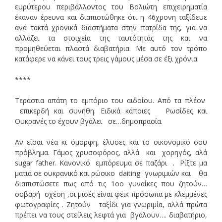
ευρύτερου περιβάλλοντος του Βολιώτη επιχειρηματία
έκαναν έρευνα και διαπιστώθηκε ότι η 46χρονη ταξίδευε
ανά τακτά χρονικά διαστήματα στην πατρίδα της, για να
αλλάζει τα στοιχεία της ταυτότητάς της και να
προμηθεύεται πλαστά διαβατήρια. Με αυτό τον τρόπο
κατάφερε να κάνει τους τρεις γάμους μέσα σε έξι χρόνια.
****
Τεράστια απάτη το εμπόριο του αιδοίου. Από τα πλέον
επικερδή και συνήθη. Ειδικά κάποιες Ρωσίδες και
Ουκρανές το έχουν βγάλει σε…δημοπρασία.
Αν είσαι νέα κι όμορφη, έλυσες και το οικονομικό σου
πρόβλημα. Γάμος χρυσοφόρος, αλλά και χορηγός, αλά
sugar father. Kανονικό εμπόρευμα σε παζάρι . Ρίξτε μα
ματιά σε ουκρανικό και ρώσικο daiting γνωριμιών και θα
διαπιστώσετε πως από τις 1οο γυναίκες που ζητούν…
σοβαρή σχέση ,οι μισές είναι φέικ πρόσωπα με κλεμμένες
φωτογραφίες . Ζητούν ταξίδι για γνωριμία, αλλά πρώτα
πρέπει να τους στείλεις λεφτά για βγάλουν…. διαβατήριο,