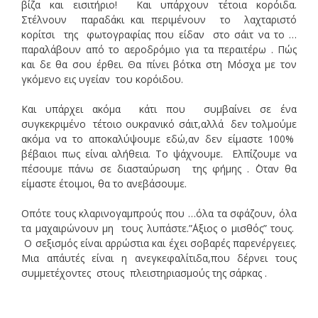
βίζα και εισιτήριο! Και υπάρχουν τέτοια κορόιδα.
Στέλνουν παραδάκι και περιμένουν το λαχταριστό
κορίτσι της φωτογραφίας που είδαν στο σάιτ να το …
παραλάβουν από το αεροδρόμιο για τα περαιτέρω . Πώς
και δε θα σου έρθει. Θα πίνει βότκα στη Μόσχα με τον
γκόμενο εις υγείαν του κορόιδου.
Και υπάρχει ακόμα κάτι που συμβαίνει σε ένα
συγκεκριμένο τέτοιο ουκρανικό σάιτ,αλλά δεν τολμούμε
ακόμα να το αποκαλύψουμε εδώ,αν δεν είμαστε 100%
βέβαιοι πως είναι αλήθεια. Το ψάχνουμε. Ελπίζουμε να
πέσουμε πάνω σε διασταύρωση της φήμης . ΄Οταν θα
είμαστε έτοιμοι, θα το ανεβάσουμε.
Οπότε τους κλαρινογαμπρούς που …όλα τα σφάζουν, όλα
τα μαχαιρώνουν μη τους λυπάστε.”΄Αξιος ο μισθός” τους.
Ο σεξισμός είναι αρρώστια και έχει σοβαρές παρενέργειες.
Μια απ΄αυτές είναι η ανεγκεφαλίτιδα,που δέρνει τους
συμμετέχοντες στους πλειστηριασμούς της σάρκας .