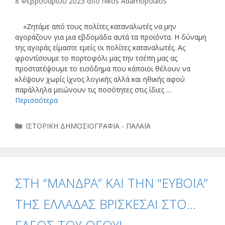
8 Φεβρουαρίου 2023
από
nikos Adamopoulos
«Ζητάμε από τους πολίτες καταναλωτές να μην
αγοράζουν για μια εβδομάδα αυτά τα προϊόντα. Η δύναμη
της αγοράς είμαστε εμείς οι πολίτες καταναλωτές. Ας
φροντίσουμε το πορτοφόλι μας την τσέπη μας ας
προστατέψουμε το εισόδημα που κάποιοι θέλουν να
κλέψουν χωρίς ίχνος λογικής αλλά και ηθικής αφού
παράλληλα μειώνουν τις ποσότητες στις ίδιες …
Περισσότερα
Κατηγορίες
ΙΣΤΟΡΙΚΗ ΔΗΜΟΣΙΟΓΡΑΦΙΑ - ΠΑΛΑΙΑ
ΣΤH “MANΔΡΑ” ΚΑΙ ΤΗΝ “ΕΥΒΟΙΑ”
ΤΗΣ ΕΛΛΑΔΑΣ ΒΡΙΣΚΕΣΑΙ ΣΤΟ…
ΕΛΕΟΣ ΤΟΥ ΘΕΟΥ!