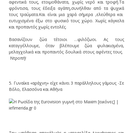
αφεντικά τους, ετοιμοθάνατα, χωρίς νερό και τροφή.Τα
φρόντισα, τους έδειξα αγάπη,συνήλθαν από τα ψυχικά
τους τραύματα.Και είναι μια χαρά σήμερα ,ελεύθερα και
ευτυχισμένα έξω στο φυσικό τους χώρο. Χωρίς κάγκελα
και προπαντός χωρίς εντολές.
Βασανίζουν ζώα τέτοιοι …φιλόζωοι. Ας τους
καταγγέλλουμε, όταν βλέπουμε ζώα φυλακισμένα,
μελαγχολικά και προπαντός δουλικά στους αφέντες τους.
Ντροπή!
5. Γυναίκα «αράχνη» είχε κάνει 3 παράλληλους γάμους -Σε
Βόλο, Ελασσόνα και Αθήνα
Την υπόθεση αποκάλυψε η ιστοσελίδα taxydromos και