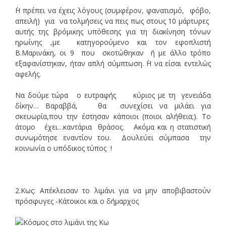
΄Η πρέπει να έχεις λόγους (συμφέρον, φανατισμό, φόβο,
απειλή) για να τολμήσεις να πεις πως στους 10 μάρτυρες
αυτής της βρόμικης υπόθεσης για τη διακίνηση τόνων
ηρωίνης ,με κατηγορούμενο και τον εφοπλιστή
Β.Μαρινάκη, οι 9 που σκοτώθηκαν ή με άλλο τρόπο
εξαφανίστηκαν, ήταν απλή σύμπτωση. ΄Η να είσαι εντελώς
αφελής.
Να δούμε τώρα ο ευτραφής κύριος με τη γενειάδα
δίκην… Βαραββά, θα συνεχίσει να μιλάει για
σκευωρία,που την έστησαν κάποιοι (ποιοι αλήθεια;). Το
άτομο έχει…καντάρια θράσος. Ακόμα και η στατιστική
συνωμότησε εναντίον του. Δουλεύει σύμπασα την
κοινωνία ο υπόδικος τύπος !
2.Κως: Απέκλεισαν το λιμάνι για να μην αποβιβαστούν
πρόσφυγες -Κάτοικοι και ο δήμαρχος