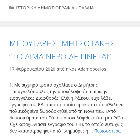
Κατηγορίες
ΙΣΤΟΡΙΚΗ ΔΗΜΟΣΙΟΓΡΑΦΙΑ - ΠΑΛΑΙΑ
ΜΠΟΥΤΑΡΗΣ -ΜΗΤΣΟΤΑΚΗΣ.
“ΤΟ ΑΙΜΑ ΝΕΡΟ ΔΕ ΓΙΝΕΤΑΙ”
17 Φεβρουαρίου 2020
από
nikos Adamopoulos
1. Με αιχμηρό τρόπο σχολίασε ο Δημήτρης
Παπαγγελόπουλος την αποκάλυψη ότι η πρώην
εισαγγελέας Διαφθοράς, Ελένη Ράικου, είχε λάβει
έγγραφο του FBI, από το οποίο προκύπτει ότι «Έλληνας
πολιτικός είχε δωροδοκηθεί από τη Novartis». «Από
δημοσιεύματα του Τύπου αποκαλύφθηκε ότι η κα Ράϊκου
είχε καταχωνιάσει έγγραφο του FBI, το οποίο ευτυχώς
δεν «καταστράφηκε» από πλημμύρες ή …
Περισσότερα