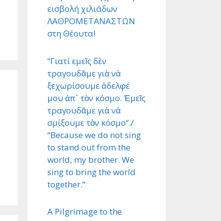
εισβολή χιλιάδων
ΛΑΘΡΟΜΕΤΑΝΑΣΤΩΝ
στη Θέουτα!
“Γιατί εμεῖς δὲν
τραγουδᾶμε γιὰ νὰ
ξεχωρίσουμε ἀδελφέ
μου ἀπ᾿ τὸν κόσμο. Ἐμεῖς
τραγουδᾶμε γιὰ νὰ
σμίξουμε τὸν κόσμο”./
“Because we do not sing
to stand out from the
world, my brother. We
sing to bring the world
together.”
A Pilgrimage to the