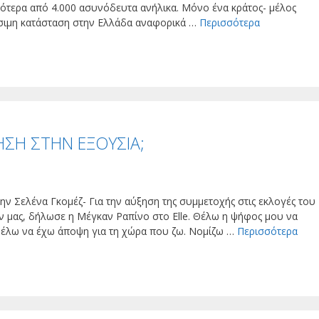
σότερα από 4.000 ασυνόδευτα ανήλικα. Μόνο ένα κράτος- μέλος
ρίσιμη κατάσταση στην Ελλάδα αναφορικά …
Περισσότερα
ΗΣΗ ΣΤΗΝ ΕΞΟΥΣΙΑ;
την Σελένα Γκομέζ- Για την αύξηση της συμμετοχής στις εκλογές του
ον μας, δήλωσε η Μέγκαν Ραπίνο στο Elle. Θέλω η ψήφος μου να
ι θέλω να έχω άποψη για τη χώρα που ζω. Νομίζω …
Περισσότερα