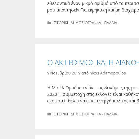
εθελοντικά έναν μικρό αριθμό από τα περισ
μου απάντησε!» Για εκρηκτική και μη διαχει
Κατηγορίες
ΙΣΤΟΡΙΚΗ ΔΗΜΟΣΙΟΓΡΑΦΙΑ - ΠΑΛΑΙΑ
Ο ΑΚΤΙΒΙΣΜΟΣ ΚΑΙ Η ΔΙΑΝΟ
9 Νοεμβρίου 2019
από
nikos Adamopoulos
Η Μισέλ Ομπάμα ενώνει τις δυνάμεις της με 
2020 Η συμμετοχή στις εκλογές είναι καθήκ
ακουστεί, θέλω να είμαι ενεργή πολίτης κα
Κατηγορίες
ΙΣΤΟΡΙΚΗ ΔΗΜΟΣΙΟΓΡΑΦΙΑ - ΠΑΛΑΙΑ