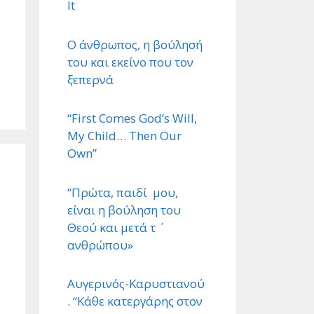
It
Ο άνθρωπος, η βούλησή
του και εκείνο που τον
ξεπερνά
“First Comes God’s Will,
My Child… Then Our
Own”
“Πρώτα, παιδί μου,
είναι η βούληση του
Θεού και μετά τ ΄
ανθρώπου»
Αυγερινός-Καρυστιανού
. “Κάθε κατεργάρης στον