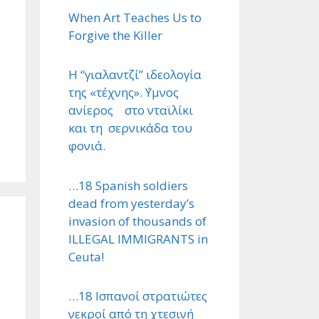
When Art Teaches Us to
Forgive the Killer
Η “γιαλαντζί” ιδεολογία
της «τέχνης». ΄Υμνος
ανίερος στο νταϊλίκι
και τη σερνικάδα του
φονιά.
…18 Spanish soldiers
dead from yesterday’s
invasion of thousands of
ILLEGAL IMMIGRANTS in
Ceuta!
…18 Ισπανοί στρατιώτες
νεκροί από τη χτεσινή