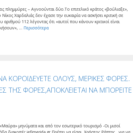
τις πλημμύρες – Αγνοούνται δύο.Το επιτελικό κράτος «βούλιαξε»,
Νίκος Χαρδαλιάς δεν έχασε την ευκαιρία να ασκήσει κριτική σε
 αριθμού 112 λέγοντας ότι «αυτοί που κάνουν κριτικοί είναι
οιήσουν», …
Περισσότερα
ΝΑ ΚΟΡΟΪΔΕΥΕΤΕ ΟΛΟΥΣ, ΜΕΡΙΚΕΣ ΦΟΡΕΣ.
ΕΣ ΤΗΣ ΦΟΡΕΣ,ΑΠΟΚΛΕΙΕΤΑΙ ΝΑ ΜΠΟΡΕΙΤΕ
αύρα» μηνύματα και από τον εσωτερικό τουρισμό -Οι μισοί
δα διακοπές iefimerida.gr Πρέπει να είσαι Χρήστος Ράπτης για να